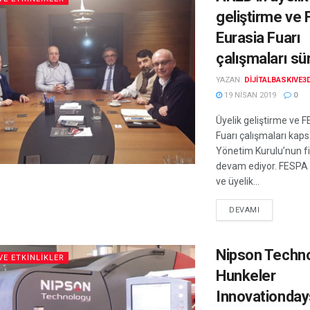
geliştirme ve
Eurasia Fuarı
çalışmaları sü
YAZAN:
DIJITALBASKIVE3
19 NISAN 2019
0
Üyelik geliştirme ve 
Fuarı çalışmaları ka
Yönetim Kurulu’nun fi
devam ediyor. FESPA 
ve üyelik...
DEVAMI
Nipson Techno
VE ETKINLIKLER
Hunkeler
Innovationday