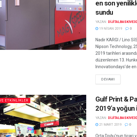
en son yenilikl
sundu
YAZAN:
DIJITALBASKIVE3
19 NISAN 2019
0
Nadir KARGI / Lino Sİ
Nipson Technology, 2
2019 tarihleri arasın
düzenlenen 13. Hunke
Innovationdays’de en 
DEVAMI
Gulf Print & P
VE ETKINLIKLER
2019’a yoğun i
YAZAN:
DIJITALBASKIVE3
21 MART 2019
0
Orta Doğu’nun ticari 