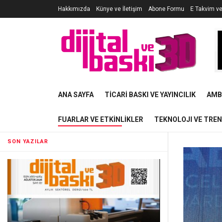
Hakkımızda
Künye ve İletişim
Abone Formu
E Takvim v
ANA SAYFA
TICARI BASKI VE YAYINCILIK
AMB
FUARLAR VE ETKINLIKLER
TEKNOLOJI VE TRE
SON YAZILAR