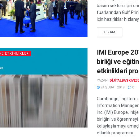
basım sektörü için önd
fuarlarından Gulf Pri
için hazırlıklar hızlanıyo
DEVAMI
IMI Europe 20
VE ETKINLIKLER
birliği ve eğiti
etkinlikleri pr
YAZAN:
DIJITALBASKIVE3
24 ŞUBAT 2019
0
Cambridge, İngiltere 
Information Managem
Inc. (IMI) Europe, inkj
birliğini ve öğrenmeyi
kolaylaştırmayı amaç
etkinlik programını...