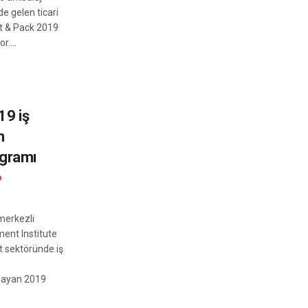
e gelen ticari
nt & Pack 2019
r....
19 iş
m
ogramı
D
merkezli
ent Institute
et sektöründe iş
layan 2019