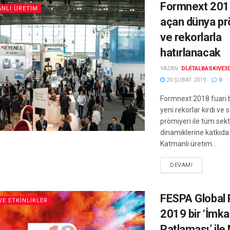
Formnext 2018
ANLI ÜRETIM
açan dünya pr
ve rekorlarla
hatırlanacak
YAZAN:
DIJITALBASKIVE3
20 ŞUBAT 2019
0
Formnext 2018 fuarı 
yeni rekorlar kırdı ve
prömiyeri ile tüm sek
dinamiklerine katkıda
Katmanlı üretim...
DEVAMI
FESPA Global 
VE ETKINLIKLER
2019 bir ‘İmka
Patlaması’ ile