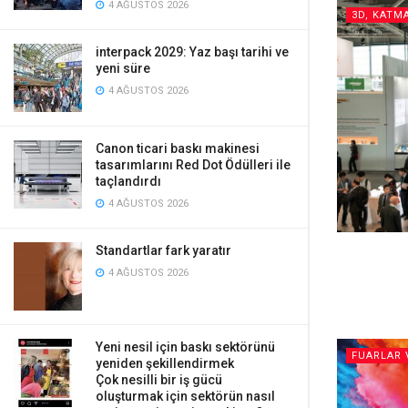
4 AĞUSTOS 2026
3D, KATM
interpack 2029: Yaz başı tarihi ve
yeni süre
4 AĞUSTOS 2026
Canon ticari baskı makinesi
tasarımlarını Red Dot Ödülleri ile
taçlandırdı
4 AĞUSTOS 2026
Standartlar fark yaratır
4 AĞUSTOS 2026
Yeni nesil için baskı sektörünü
FUARLAR 
yeniden şekillendirmek
Çok nesilli bir iş gücü
oluşturmak için sektörün nasıl