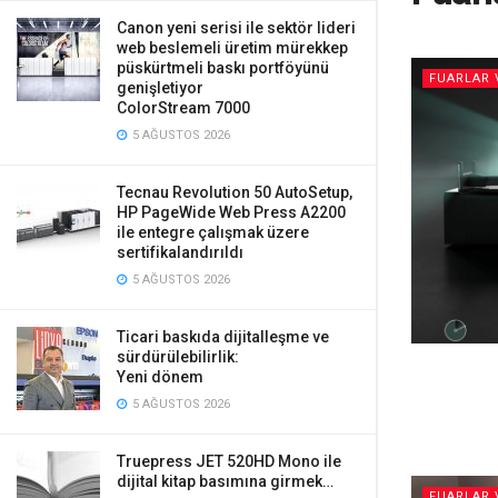
Canon yeni serisi ile sektör lideri
web beslemeli üretim mürekkep
püskürtmeli baskı portföyünü
FUARLAR 
genişletiyor
ColorStream 7000
5 AĞUSTOS 2026
Tecnau Revolution 50 AutoSetup,
HP PageWide Web Press A2200
ile entegre çalışmak üzere
sertifikalandırıldı
5 AĞUSTOS 2026
Ticari baskıda dijitalleşme ve
sürdürülebilirlik:
Yeni dönem
5 AĞUSTOS 2026
Truepress JET 520HD Mono ile
dijital kitap basımına girmek…
FUARLAR 