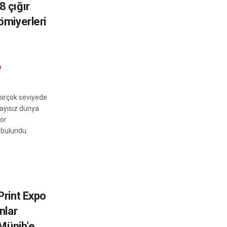
 çığır
ömiyerleri
D
birçok seviyede
 sayısız dünya
tör
 bulundu.
Print Expo
nlar
 Münih’e