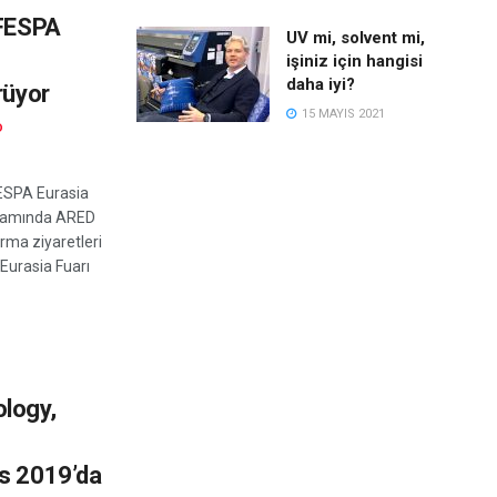
 FESPA
UV mi, solvent mi,
işiniz için hangisi
daha iyi?
rüyor
15 MAYIS 2021
D
FESPA Eurasia
psamında ARED
rma ziyaretleri
Eurasia Fuarı
logy,
s 2019’da