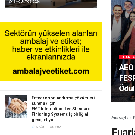
5 AĞUSTOS 2026
FUARLA
AEO 
FESP
Ödül
Entegre sonlandırma çözümleri
sunmak için
EMT International ve Standard
Finishing Systems iş birliğini
Ana sayfa
K
genişletiyor
5 AĞUSTOS 2026
Fuarl