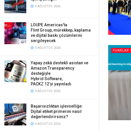
4 AĞUSTOS 2026
LOUPE Americas’ta
Flint Group, mürekkep, kaplama
ve dijital baskı çözümlerini
sergileyecek
4 AĞUSTOS 2026
FUARLAR 
Yapay zekâ destekli asistan ve
Amazon Transparency
desteğiyle
Hybrid Software,
PACKZ 12’yi yayınladı
4 AĞUSTOS 2026
Başarısızlıktan işlevselliğe:
Dijital etiket primerini nasıl
değerlendirirsiniz?
4 AĞUSTOS 2026