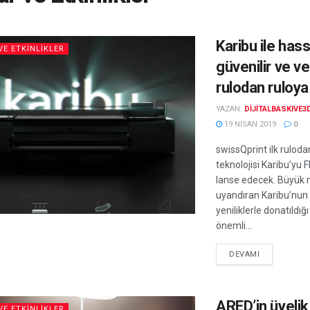
Karibu ile has
VE ETKINLIKLER
güvenilir ve ve
rulodan ruloya
YAZAN:
DIJITALBASKIVE3
19 NISAN 2019
0
swissQprint ilk ruloda
teknolojisi Karibu’yu
lanse edecek. Büyük
uyandıran Karibu’nun 
yeniliklerle donatıldığı 
önemli...
DEVAMI
ARED’in üyelik
VE ETKINLIKLER