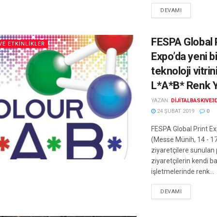
DEVAMI
FESPA Global 
VE ETKINLIKLER
Expo’da yeni bi
teknoloji vitrin
L*A*B* Renk 
YAZAN:
DIJITALBASKIVE3
24 ŞUBAT 2019
0
FESPA Global Print E
(Messe Münih, 14 - 1
ziyaretçilere sunulan
ziyaretçilerin kendi b
işletmelerinde renk...
DEVAMI