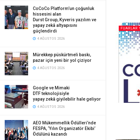
CoCoCo Platform’un çoğunluk
hissesini alan
Durst Group, Kyveris yazılım ve
yapay zekâ altyapısını
FUARLAR 
güçlendirdi
4 AĞUSTOS 2026
Mürekkep püskürtmeli baskı,
pazar için yeni bir yol çiziyor
4 AĞUSTOS 2026
Google ve Mimaki
DTF teknolojisiyle
yapay zekâ giyilebilir hale geliyor
4 AĞUSTOS 2026
AEO Mükemmellik Ödülleri’nde
FESPA, ‘Yılın Organizatör Ekibi’
Ödülünü kazandı