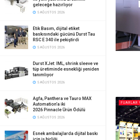
geleceğe hazırlıyor
5 AĞUSTOS 2026
Etik Basım, dijital etiket
baskısındaki gücünü Durst Tau
RSC E 340 ile pekiştirdi
5 AĞUSTOS 2026
Durst XJet: IML, shrink sleeve ve
tüp üretiminde esnekliği yeniden
tanımlıyor
5 AĞUSTOS 2026
Agfa, Panthera ve Tauro MAX
FUARLAR 
Automation’a iki
2026 Pinnacle Ürün Ödülü
5 AĞUSTOS 2026
Esnek ambalajlarda dijital baskı
için iş birliği…