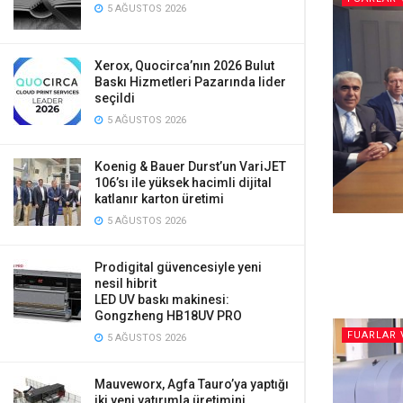
5 AĞUSTOS 2026
Xerox, Quocirca’nın 2026 Bulut
Baskı Hizmetleri Pazarında lider
seçildi
5 AĞUSTOS 2026
Koenig & Bauer Durst’un VariJET
106’sı ile yüksek hacimli dijital
katlanır karton üretimi
5 AĞUSTOS 2026
Prodigital güvencesiyle yeni
nesil hibrit
LED UV baskı makinesi:
Gongzheng HB18UV PRO
FUARLAR 
5 AĞUSTOS 2026
Mauveworx, Agfa Tauro’ya yaptığı
iki yeni yatırımla üretimini