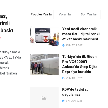
Popüler Yazılar
Yorumlar
Son Yazılar
sas,
rimli
Yeni nesil ekonomik
 baskı
masa üstü dijital renkli
D
etiket baskı makinesi
15 MAYIS 2021
n ruloya baskı
Türkiye’nin ilk Ricoh
 FESPA 2019’da
Pro VC60000’i
 merak
Ankara’da Step Dijital
birçok
Repro’ya kuruldu
belirtilirken,
21 MART 2020
KDV’de tevkifat
uygulaması
6 NISAN 2021