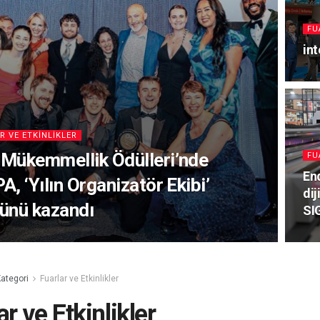
FU
int
R VE ETKINLIKLER
Mükemmellik Ödülleri’nde
FU
En
A, ‘Yılın Organizatör Ekibi’
dij
ünü kazandı
SI
ategori
Fuarlar ve Etkinlikler
ar ve Etkinlikler