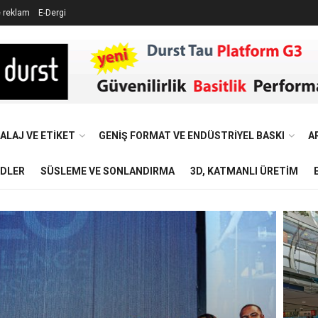
e reklam
E-Dergi
ALAJ VE ETIKET
GENIŞ FORMAT VE ENDÜSTRIYEL BASKI
A
NDLER
SÜSLEME VE SONLANDIRMA
3D, KATMANLI ÜRETIM