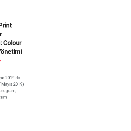
Print
r
i: Colour
Yönetimi
D
xpo 2019’da
7 Mayıs 2019)
 program,
asım