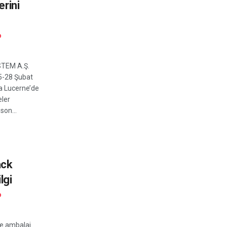
erini
D
STEM A.Ş.
5-28 Şubat
da Lucerne’de
ler
son...
ack
lgi
D
ve ambalaj