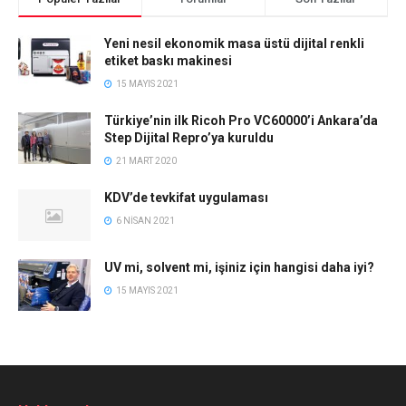
Yeni nesil ekonomik masa üstü dijital renkli
etiket baskı makinesi
15 MAYIS 2021
Türkiye’nin ilk Ricoh Pro VC60000’i Ankara’da
Step Dijital Repro’ya kuruldu
21 MART 2020
KDV’de tevkifat uygulaması
6 NISAN 2021
UV mi, solvent mi, işiniz için hangisi daha iyi?
15 MAYIS 2021