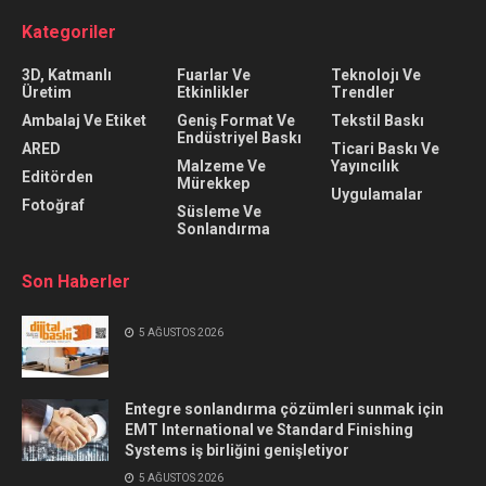
Kategoriler
3D, Katmanlı
Fuarlar Ve
Teknolojı Ve
Üretim
Etkinlikler
Trendler
Ambalaj Ve Etiket
Geniş Format Ve
Tekstil Baskı
Endüstriyel Baskı
ARED
Ticari Baskı Ve
Malzeme Ve
Yayıncılık
Editörden
Mürekkep
Uygulamalar
Fotoğraf
Süsleme Ve
Sonlandırma
Son Haberler
5 AĞUSTOS 2026
Entegre sonlandırma çözümleri sunmak için
EMT International ve Standard Finishing
Systems iş birliğini genişletiyor
5 AĞUSTOS 2026