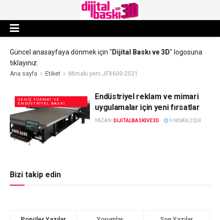
Güncel anasayfaya dönmek için "
Dijital Baskı ve 3D
" logosuna
tıklayınız.
Ana sayfa
Etiket
Mimaki yeni JFX600-2531
Endüstriyel reklam ve mimari
GENIŞ FORMAT VE
ENDÜSTRIYEL BASKI
uygulamalar için yeni fırsatlar
YAZAN:
DIJITALBASKIVE3D
9 NISAN 2024
Bizi takip edin
Popüler Yazılar
Yorumlar
Son Yazılar