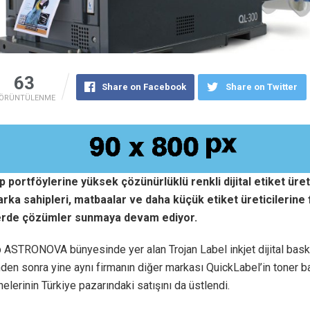
63
Share on Facebook
Share on Twitter
ÖRÜNTÜLENME
 portföylerine yüksek çözünürlüklü renkli dijital etiket ür
rka sahipleri, matbaalar ve daha küçük etiket üreticilerine f
rde çözümler sunmaya devam ediyor.
 ASTRONOVA bünyesinde yer alan Trojan Label inkjet dijital bask
den sonra yine aynı firmanın diğer markası QuickLabel’in toner baz
elerinin Türkiye pazarındaki satışını da üstlendi.