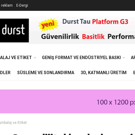
e reklam
E-Dergi
ALAJ VE ETIKET
GENIŞ FORMAT VE ENDÜSTRIYEL BASKI
A
NDLER
SÜSLEME VE SONLANDIRMA
3D, KATMANLI ÜRETIM
mbalaj ve Etiket