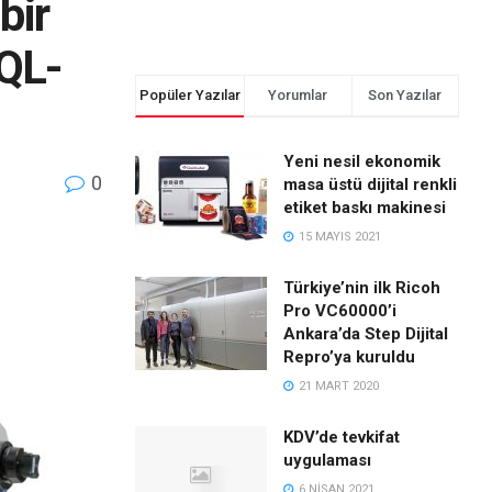
bir
 QL-
Popüler Yazılar
Yorumlar
Son Yazılar
Yeni nesil ekonomik
0
masa üstü dijital renkli
etiket baskı makinesi
15 MAYIS 2021
Türkiye’nin ilk Ricoh
Pro VC60000’i
Ankara’da Step Dijital
Repro’ya kuruldu
21 MART 2020
KDV’de tevkifat
uygulaması
6 NISAN 2021