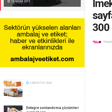
Imek
19 NISAN 2019
sayf
300
Yazan
5 AĞUSTOS 2026
Entegre sonlandırma çözümleri