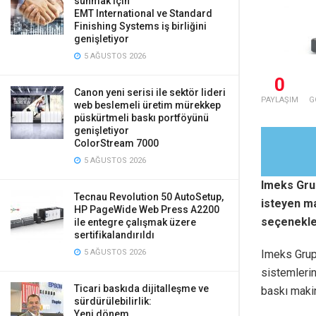
sunmak için
EMT International ve Standard
Finishing Systems iş birliğini
genişletiyor
5 AĞUSTOS 2026
0
Canon yeni serisi ile sektör lideri
PAYLAŞIM
G
web beslemeli üretim mürekkep
püskürtmeli baskı portföyünü
genişletiyor
ColorStream 7000
5 AĞUSTOS 2026
Imeks Grup
Tecnau Revolution 50 AutoSetup,
isteyen ma
HP PageWide Web Press A2200
seçenekle
ile entegre çalışmak üzere
sertifikalandırıldı
Imeks Grup
5 AĞUSTOS 2026
sistemlerin
Ticari baskıda dijitalleşme ve
baskı makin
sürdürülebilirlik:
Yeni dönem