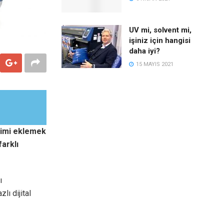
UV mi, solvent mi,
işiniz için hangisi
daha iyi?
15 MAYIS 2021
etimi eklemek
arklı
ı
lı dijital