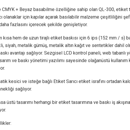
e CMYK + Beyaz basabilme özelliğine sahip olan QL-300, etiket 
cı olanaklar için kapılar açarak basılabilir malzeme çeşitliliğini şeff
daha fazlasını içerecek şekilde genişletiyor.
kısa hem de uzun tirajlı etiket baskısı için 6 ips (152 mm / s) bas
kli, siyah, metalik gümüş, metalik altın kağıt ve sentetikler dahil 
askı avantajı sağlıyor. Sezgisel LCD kontrol paneli, web tabanlı 
sarım ve baskı yönetimi yazılımı sayesinde olağanüstü kullanım k
or.
atik kesici ve isteğe bağlı Etiket Sarıcı etiket israfını ortadan kal
nekliği sağlıyor.
a üstü tasarımı herhangi bir etiket tasarımına ve baskı iş akışın
or.
ikler: