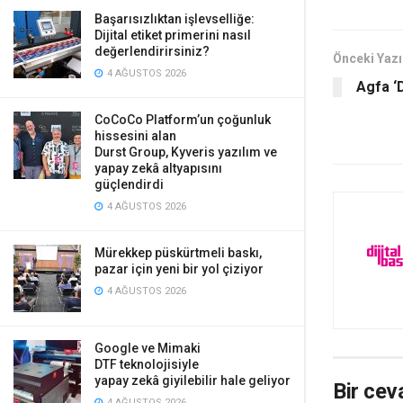
Başarısızlıktan işlevselliğe:
Dijital etiket primerini nasıl
değerlendirirsiniz?
Önceki Yazı
4 AĞUSTOS 2026
Agfa ‘
CoCoCo Platform’un çoğunluk
hissesini alan
Durst Group, Kyveris yazılım ve
yapay zekâ altyapısını
güçlendirdi
4 AĞUSTOS 2026
Mürekkep püskürtmeli baskı,
pazar için yeni bir yol çiziyor
4 AĞUSTOS 2026
Google ve Mimaki
DTF teknolojisiyle
yapay zekâ giyilebilir hale geliyor
Bir cev
4 AĞUSTOS 2026