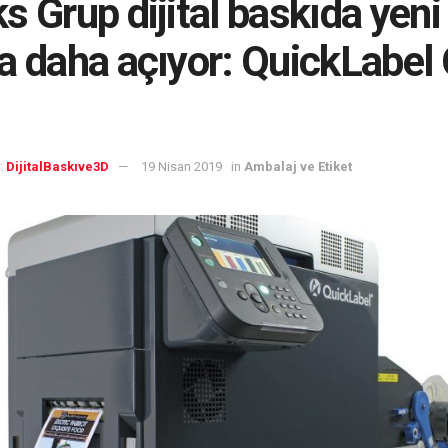
s Grup dijital baskıda yeni 
a daha açıyor: QuickLabel
:
DijitalBaskıve3D
19 Nisan 2019
in
Ambalaj ve Etiket