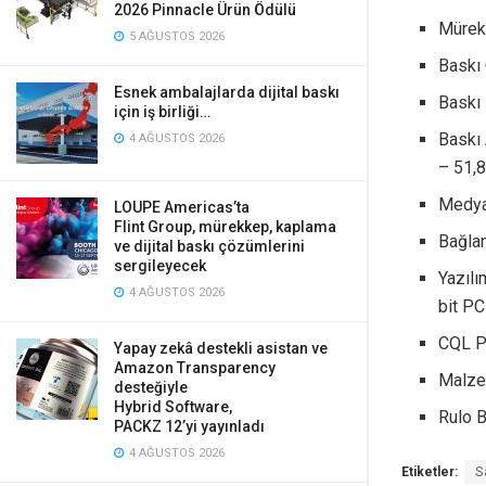
2026 Pinnacle Ürün Ödülü
Mürekk
5 AĞUSTOS 2026
Baskı
Esnek ambalajlarda dijital baskı
Baskı 
için iş birliği…
Baskı 
4 AĞUSTOS 2026
– 51,
Medya 
LOUPE Americas’ta
Flint Group, mürekkep, kaplama
Bağlan
ve dijital baskı çözümlerini
sergileyecek
Yazıl
4 AĞUSTOS 2026
bit P
CQL Pr
Yapay zekâ destekli asistan ve
Amazon Transparency
Malzem
desteğiyle
Hybrid Software,
Rulo B
PACKZ 12’yi yayınladı
4 AĞUSTOS 2026
Etiketler:
S