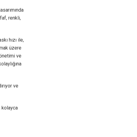
tasarımında
af, renkli,
kı hızı ile,
olmak üzere
yönetimi ve
olaylığına
dırıyor ve
a kolayca