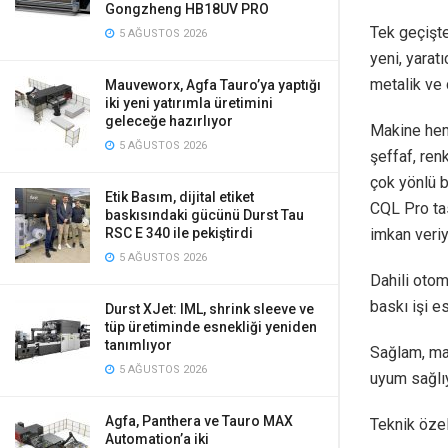
Gongzheng HB18UV PRO
Tek geçişt
5 AĞUSTOS 2026
yeni, yaratı
metalik ve 
Mauveworx, Agfa Tauro’ya yaptığı
iki yeni yatırımla üretimini
geleceğe hazırlıyor
Makine hem 
5 AĞUSTOS 2026
şeffaf, ren
çok yönlü b
Etik Basım, dijital etiket
CQL Pro ta
baskısındaki gücünü Durst Tau
imkan veriy
RSC E 340 ile pekiştirdi
5 AĞUSTOS 2026
Dahili otom
baskı işi es
Durst XJet: IML, shrink sleeve ve
tüp üretiminde esnekliği yeniden
tanımlıyor
Sağlam, mas
5 AĞUSTOS 2026
uyum sağlıy
Agfa, Panthera ve Tauro MAX
Teknik özell
Automation’a iki