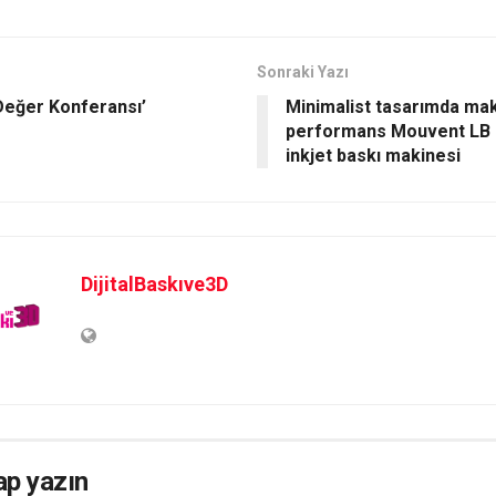
Sonraki Yazı
Değer Konferansı’
Minimalist tasarımda m
performans Mouvent LB 
inkjet baskı makinesi
DijitalBaskıve3D
ap yazın