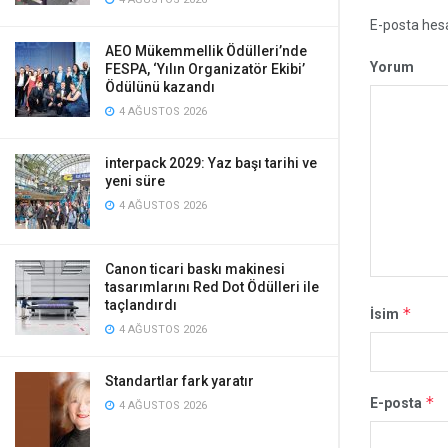
E-posta hes
AEO Mükemmellik Ödülleri’nde
Yorum
FESPA, ‘Yılın Organizatör Ekibi’
Ödülünü kazandı
4 AĞUSTOS 2026
interpack 2029: Yaz başı tarihi ve
yeni süre
4 AĞUSTOS 2026
Canon ticari baskı makinesi
tasarımlarını Red Dot Ödülleri ile
taçlandırdı
*
İsim
4 AĞUSTOS 2026
Standartlar fark yaratır
*
E-posta
4 AĞUSTOS 2026