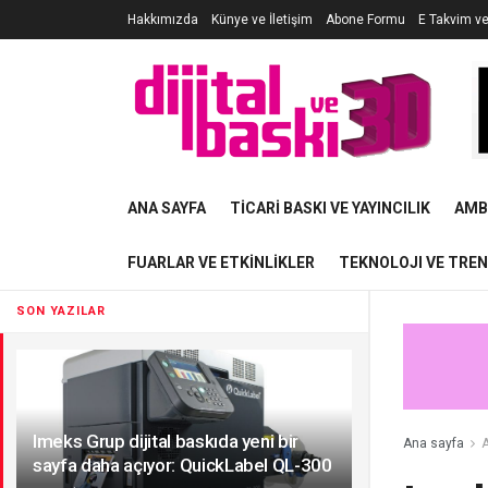
Hakkımızda
Künye ve İletişim
Abone Formu
E Takvim v
ANA SAYFA
TICARI BASKI VE YAYINCILIK
AMB
FUARLAR VE ETKINLIKLER
TEKNOLOJI VE TRE
SON YAZILAR
Imeks Grup dijital baskıda yeni bir
Ana sayfa
A
sayfa daha açıyor: QuickLabel QL-300