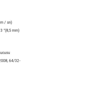
mm / sn)
,33 ”(8,5 mm)
unucusu
2008, 64/32-