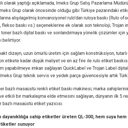
ili olarak yaptığı açıklamada, Imeks Grup Satış Pazarlama Müdürü
Imeks Grup olarak öncesinde olduğu gibi Türkiye pazarındaki etik
larına alışılagelmiş konvansiyonel rulo’dan ruloya baskı (Rulo ofs
 flekso baskı vs.) seçeneklerine ek olarak son teknoloji; Trojan ink
toner bazlı dijital baskı ve sonlandırmaya yönelik çözümler için y
 belirtiyor.
kt dizayn, uzun ömürlü üretim için sağlam konstrüksiyon, tutarlı ka
on etikete kadar düşük maliyet ve en az fire ile rulo etiket baskı
tim yapabilmeye imkan sağlayan QuickLabel ve Trojan Label dijita
Imeks Grup teknik servis ve yedek parça güvencesiyle artık Türki
r bazlı masaüstü renkli etiket baskı makinesi; marka sahiplerinin
e etkili bir markalaşma elde etmesini sağlayan, dünyanın ilk 5 r
 bazlı masaüstü etiket yazıcısı.
dayanıklılığa sahip etiketler üreten QL-300, hem suya hem
etiketler sunuyor