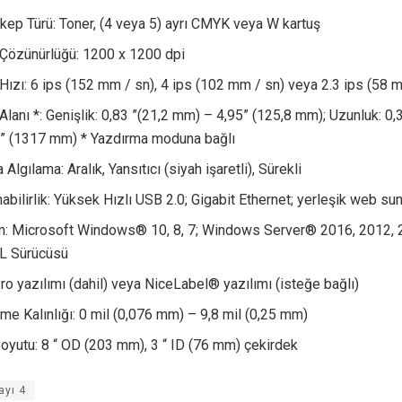
ep Türü: Toner, (4 veya 5) ayrı CMYK veya W kartuş
 Çözünürlüğü: 1200 x 1200 dpi
Hızı: 6 ips (152 mm / sn), 4 ips (102 mm / sn) veya 2.3 ips (58 
Alanı *: Genişlik: 0,83 ”(21,2 mm) – 4,95” (125,8 mm); Uzunluk: 0
8” (1317 mm) * Yazdırma moduna bağlı
Algılama: Aralık, Yansıtıcı (siyah işaretli), Sürekli
abilirlik: Yüksek Hızlı USB 2.0; Gigabit Ethernet; yerleşik web s
ım: Microsoft Windows® 10, 8, 7; Windows Server® 2016, 2012, 
CL Sürücüsü
o yazılımı (dahil) veya NiceLabel® yazılımı (isteğe bağlı)
e Kalınlığı: 0 mil (0,076 mm) – 9,8 mil (0,25 mm)
oyutu: 8 “ OD (203 mm), 3 “ ID (76 mm) çekirdek
ayı 4