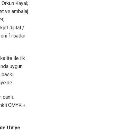
 Orkun Kayal;
et ve ambalaj
et,
jet dijital /
eni fırsatlar
lite ile ilk
sında uygun
l baskı
ye’de.
 canlı,
enkli CMYK +
 de UV’ye