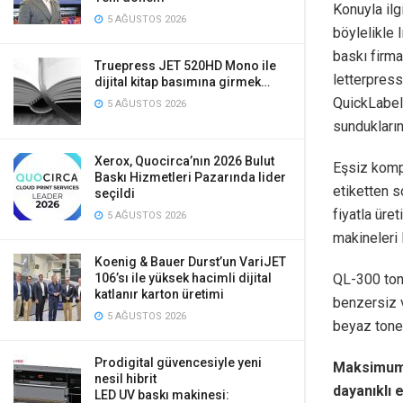
Konuyla ilg
5 AĞUSTOS 2026
böylelikle 
baskı firma
Truepress JET 520HD Mono ile
letterpress,
dijital kitap basımına girmek…
QuickLabel 
5 AĞUSTOS 2026
sunduklarını
Xerox, Quocirca’nın 2026 Bulut
Eşsiz kompa
Baskı Hizmetleri Pazarında lider
etiketten s
seçildi
fiyatla üre
5 AĞUSTOS 2026
makineleri 
Koenig & Bauer Durst’un VariJET
QL-300 tone
106’sı ile yüksek hacimli dijital
katlanır karton üretimi
benzersiz v
5 AĞUSTOS 2026
beyaz toner
Prodigital güvencesiyle yeni
Maksimum 
nesil hibrit
dayanıklı 
LED UV baskı makinesi: