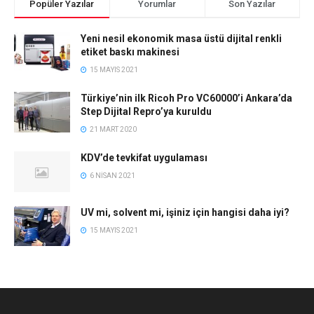
Popüler Yazılar
Yorumlar
Son Yazılar
Yeni nesil ekonomik masa üstü dijital renkli
etiket baskı makinesi
15 MAYIS 2021
Türkiye’nin ilk Ricoh Pro VC60000’i Ankara’da
Step Dijital Repro’ya kuruldu
21 MART 2020
KDV’de tevkifat uygulaması
6 NISAN 2021
UV mi, solvent mi, işiniz için hangisi daha iyi?
15 MAYIS 2021