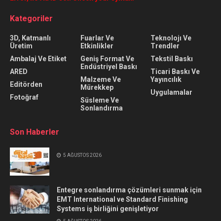
Kategoriler
3D, Katmanlı
Fuarlar Ve
Teknolojı Ve
Üretim
Etkinlikler
Trendler
Ambalaj Ve Etiket
Geniş Format Ve
Tekstil Baskı
Endüstriyel Baskı
ARED
Ticari Baskı Ve
Malzeme Ve
Yayıncılık
Editörden
Mürekkep
Uygulamalar
Fotoğraf
Süsleme Ve
Sonlandırma
Son Haberler
5 AĞUSTOS 2026
Entegre sonlandırma çözümleri sunmak için
EMT International ve Standard Finishing
Systems iş birliğini genişletiyor