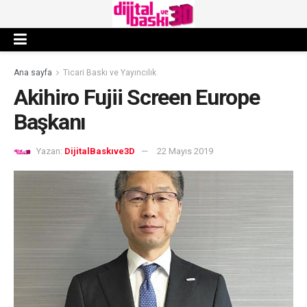
Ana sayfa
Ticari Baskı ve Yayıncılık
Akihiro Fujii Screen Europe
Başkanı
Yazan:
DijitalBaskıve3D
22 Mayıs 2019