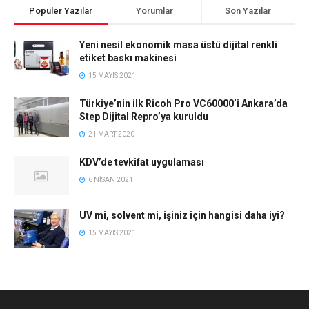
Popüler Yazılar
Yorumlar
Son Yazılar
Yeni nesil ekonomik masa üstü dijital renkli
etiket baskı makinesi
15 MAYIS 2021
Türkiye’nin ilk Ricoh Pro VC60000’i Ankara’da
Step Dijital Repro’ya kuruldu
21 MART 2020
KDV’de tevkifat uygulaması
6 NISAN 2021
UV mi, solvent mi, işiniz için hangisi daha iyi?
15 MAYIS 2021