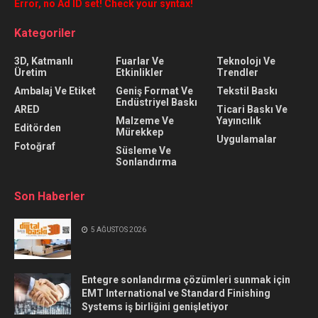
Error, no Ad ID set! Check your syntax!
Kategoriler
3D, Katmanlı
Fuarlar Ve
Teknolojı Ve
Üretim
Etkinlikler
Trendler
Ambalaj Ve Etiket
Geniş Format Ve
Tekstil Baskı
Endüstriyel Baskı
ARED
Ticari Baskı Ve
Malzeme Ve
Yayıncılık
Editörden
Mürekkep
Uygulamalar
Fotoğraf
Süsleme Ve
Sonlandırma
Son Haberler
5 AĞUSTOS 2026
Entegre sonlandırma çözümleri sunmak için
EMT International ve Standard Finishing
Systems iş birliğini genişletiyor