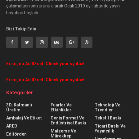
çalışmaların son ürünü olarak Ocak 2019 ayı itibari ile yayın
hayatına başladı.
Bizi Takip Edin
Error, no Ad ID set! Check your syntax!
Error, no Ad ID set! Check your syntax!
Kategoriler
3D, Katmanlı
Fuarlar Ve
Teknolojı Ve
Üretim
Etkinlikler
Trendler
Ambalaj Ve Etiket
Geniş Format Ve
Tekstil Baskı
Endüstriyel Baskı
ARED
Ticari Baskı Ve
Malzeme Ve
Yayıncılık
Editörden
Mürekkep