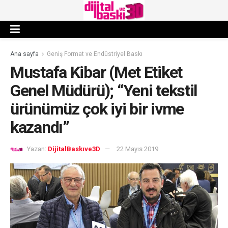
Ana sayfa
Geniş Format ve Endüstriyel Baskı
Mustafa Kibar (Met Etiket
Genel Müdürü); “Yeni tekstil
ürünümüz çok iyi bir ivme
kazandı”
Yazan:
DijitalBaskıve3D
22 Mayıs 2019