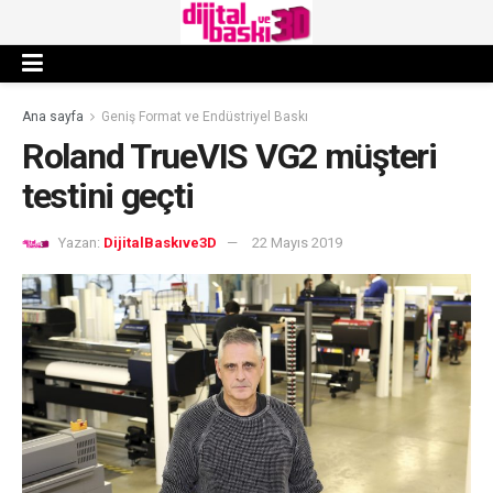
Ana sayfa
Geniş Format ve Endüstriyel Baskı
Roland TrueVIS VG2 müşteri
testini geçti
Yazan:
DijitalBaskıve3D
22 Mayıs 2019