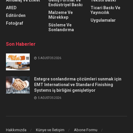
Ambalaj Ve Etiket
Geniş Format Ve
Tekstil Baskı
Endüstriyel Baskı
ARED
Ticari Baskı Ve
Malzeme Ve
Yayıncılık
Editörden
Mürekkep
Uygulamalar
Fotoğraf
Süsleme Ve
Sonlandırma
Son Haberler
5 AĞUSTOS 2026
Entegre sonlandırma çözümleri sunmak için
EMT International ve Standard Finishing
Systems iş birliğini genişletiyor
5 AĞUSTOS 2026
Hakkımızda
Künye ve İletişim
Abone Formu