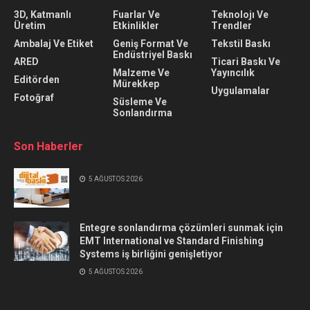
3D, Katmanlı
Fuarlar Ve
Teknolojı Ve
Üretim
Etkinlikler
Trendler
Ambalaj Ve Etiket
Geniş Format Ve
Tekstil Baskı
Endüstriyel Baskı
ARED
Ticari Baskı Ve
Malzeme Ve
Yayıncılık
Editörden
Mürekkep
Uygulamalar
Fotoğraf
Süsleme Ve
Sonlandırma
Son Haberler
5 AĞUSTOS 2026
Entegre sonlandırma çözümleri sunmak için
EMT International ve Standard Finishing
Systems iş birliğini genişletiyor
5 AĞUSTOS 2026