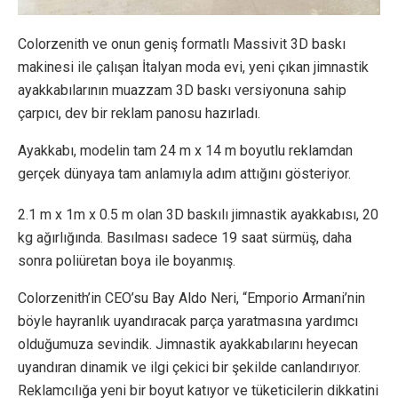
Colorzenith ve onun geniş formatlı Massivit 3D baskı
makinesi ile çalışan İtalyan moda evi, yeni çıkan jimnastik
ayakkabılarının muazzam 3D baskı versiyonuna sahip
çarpıcı, dev bir reklam panosu hazırladı.
Ayakkabı, modelin tam 24 m x 14 m boyutlu reklamdan
gerçek dünyaya tam anlamıyla adım attığını gösteriyor.
2.1 m x 1m x 0.5 m olan 3D baskılı jimnastik ayakkabısı, 20
kg ağırlığında. Basılması sadece 19 saat sürmüş, daha
sonra poliüretan boya ile boyanmış.
Colorzenith’in CEO’su Bay Aldo Neri, “Emporio Armani’nin
böyle hayranlık uyandıracak parça yaratmasına yardımcı
olduğumuza sevindik. Jimnastik ayakkabılarını heyecan
uyandıran dinamik ve ilgi çekici bir şekilde canlandırıyor.
Reklamcılığa yeni bir boyut katıyor ve tüketicilerin dikkatini