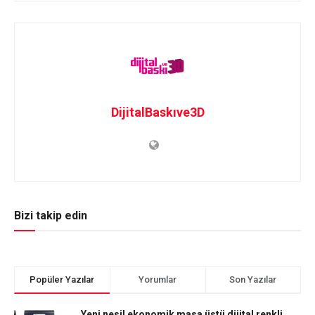
DijitalBaskıve3D
Bizi takip edin
Popüler Yazılar
Yorumlar
Son Yazılar
Yeni nesil ekonomik masa üstü dijital renkli