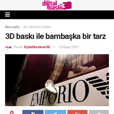
Ana sayfa
3D, Katmanlı Üretim
3D baskı ile bambaşka bir tarz
Yazan:
DijitalBaskıve3D
15 Mayıs 2021
0