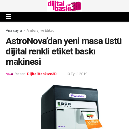
Ana sayfa
Ambalaj ve Etiket
AstroNova’dan yeni masa üstü
dijital renkli etiket baskı
makinesi
Yazan:
DijitalBaskıve3D
13 Eylül 2019