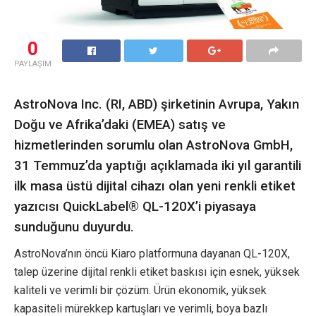
0
PAYLAŞIM
AstroNova Inc. (RI, ABD) şirketinin Avrupa, Yakın
Doğu ve Afrika’daki (EMEA) satış ve
hizmetlerinden sorumlu olan AstroNova GmbH,
31 Temmuz’da yaptığı açıklamada iki yıl garantili
ilk masa üstü dijital cihazı olan yeni renkli etiket
yazıcısı QuickLabel® QL-120X’i piyasaya
sunduğunu duyurdu.
AstroNova’nın öncü Kiaro platformuna dayanan QL-120X,
talep üzerine dijital renkli etiket baskısı için esnek, yüksek
kaliteli ve verimli bir çözüm. Ürün ekonomik, yüksek
kapasiteli mürekkep kartuşları ve verimli, boya bazlı