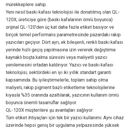
mürekkeplere sahip.
Yeni nesil baskı kafası teknolojisi ile donatılmış olan QL-
120X, üreticiye göre (baskı kafalarının ömrü boyunca)
orijinal QL-120’den üç kat daha fazla etiket basıyor ve
birçok temel performans parametresinde pazardaki rakip
yazıcıları geçiyor. Dört ayrı, ek bileşenli, renkli baskı kafası
yerinde hızlı geçiş yapılmasına izin vererek değiştirme
kaynaklı boşta kalma süresini veya maliyetli yazıcı
yenilemesini ortadan kaldırıyor. Yazıcı ve baskı kafası
teknolojisi, sektördeki en iyi iki yıllık standart garanti
kapsamında. Bu iyileştirmelerle, toplam sahip olma
maliyeti, rakip pigment bazlı etiketleme teknolojilerine
kıyasla %35 oranında azaltılarak, yazıcının kullanım ömrü
boyunca önemli tasarruflar sağlıyor.
QL-120X müşterilere şu avantajları sağlıyor:
Tüm etiket ihtiyaçları için tek bir yazıcı kullanımı: Aynı cihaz
üzerinde hepsi geniş bir uygulama yelpazesinde yüksek