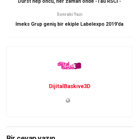
Durst hep öncü, her zaman önde -Tau RSCi -
Sonraki Yazı
Imeks Grup geniş bir ekiple Labelexpo 2019’da
DijitalBaskıve3D
Bir cevap yazın