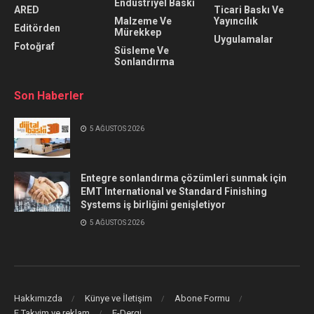
Endüstriyel Baskı
ARED
Ticari Baskı Ve
Malzeme Ve
Yayıncılık
Editörden
Mürekkep
Uygulamalar
Fotoğraf
Süsleme Ve
Sonlandırma
Son Haberler
5 AĞUSTOS 2026
Entegre sonlandırma çözümleri sunmak için
EMT International ve Standard Finishing
Systems iş birliğini genişletiyor
5 AĞUSTOS 2026
Hakkımızda
Künye ve İletişim
Abone Formu
E Takvim ve reklam
E-Dergi