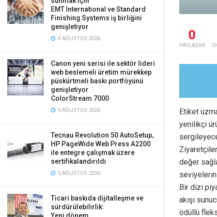
sunmak için
EMT International ve Standard
Finishing Systems iş birliğini
genişletiyor
0
5 AĞUSTOS 2026
PAYLAŞIM
G
Canon yeni serisi ile sektör lideri
web beslemeli üretim mürekkep
püskürtmeli baskı portföyünü
genişletiyor
ColorStream 7000
Etiket uzma
5 AĞUSTOS 2026
yenilikçi 
Tecnau Revolution 50 AutoSetup,
sergileyec
HP PageWide Web Press A2200
Ziyaretçile
ile entegre çalışmak üzere
değer sağla
sertifikalandırıldı
seviyelerini
5 AĞUSTOS 2026
Bir dizi pi
Ticari baskıda dijitalleşme ve
akışı sunu
sürdürülebilirlik:
ödüllü flek
Yeni dönem