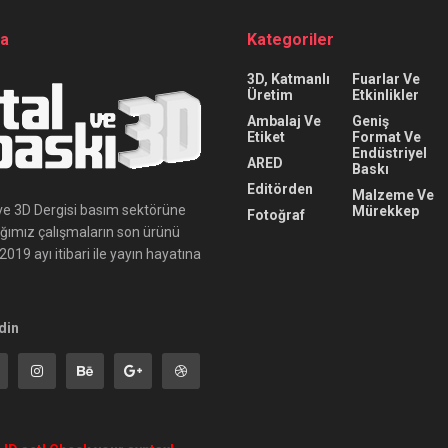
da
Kategoriler
3D, Katmanlı
Fuarlar Ve
Üretim
Etkinlikler
Ambalaj Ve
Geniş
Etiket
Format Ve
Endüstriyel
ARED
Baskı
Editörden
Malzeme Ve
ı ve 3D Dergisi basım sektörüne
Mürekkep
Fotoğraf
ığımız çalışmaların son ürünü
019 ayı itibari ile yayın hayatına
din