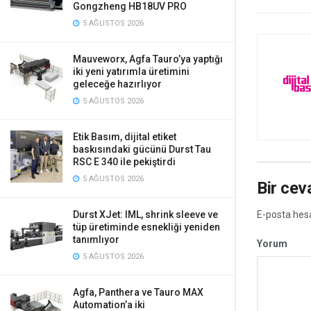
Gongzheng HB18UV PRO
5 AĞUSTOS 2026
Mauveworx, Agfa Tauro’ya yaptığı
iki yeni yatırımla üretimini
geleceğe hazırlıyor
5 AĞUSTOS 2026
Etik Basım, dijital etiket
baskısındaki gücünü Durst Tau
RSC E 340 ile pekiştirdi
5 AĞUSTOS 2026
Bir cev
E-posta hes
Durst XJet: IML, shrink sleeve ve
tüp üretiminde esnekliği yeniden
tanımlıyor
Yorum
5 AĞUSTOS 2026
Agfa, Panthera ve Tauro MAX
Automation’a iki