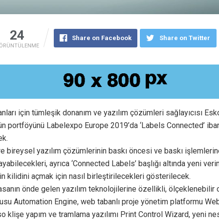
24
Share on Facebook
Share on Twitter
ÖRÜNTÜLENME
nları için tümleşik donanım ve yazılım çözümleri sağlayıcısı Esk
ürün portföyünü Labelexpo Europe 2019’da ‘Labels Connected’ iba
ek.
re bireysel yazılım çözümlerinin baskı öncesi ve baskı işlemleri
yabilecekleri, ayrıca ‘Connected Labels’ başlığı altında yeni verim
n kilidini açmak için nasıl birleştirilecekleri gösterilecek.
yasanın önde gelen yazılım teknolojilerine özellikli, ölçeklenebilir 
cusu Automation Engine, web tabanlı proje yönetim platformu We
so klişe yapım ve tramlama yazılımı Print Control Wizard, yeni nes