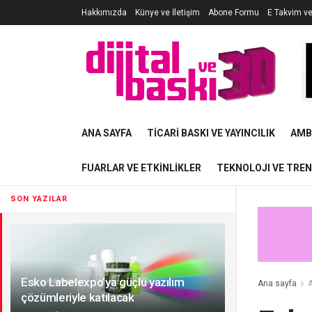
Hakkımızda
Künye ve İletişim
Abone Formu
E Takvim v
ANA SAYFA
TICARI BASKI VE YAYINCILIK
AMB
FUARLAR VE ETKINLIKLER
TEKNOLOJI VE TRE
SON YAZILAR
Esko Labelexpo’ya güçlü yazılım
Ana sayfa
A
çözümleriyle katılacak