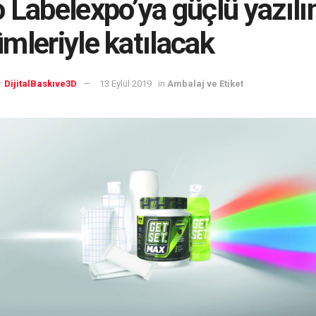
 Labelexpo’ya güçlü yazıl
mleriyle katılacak
:
DijitalBaskıve3D
13 Eylül 2019
in
Ambalaj ve Etiket