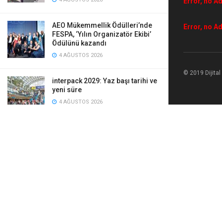
Error, no Ad
AEO Mükemmellik Ödülleri’nde
Error, no Ad
FESPA, ‘Yılın Organizatör Ekibi’
Ödülünü kazandı
4 AĞUSTOS 2026
© 2019 Dijita
interpack 2029: Yaz başı tarihi ve
yeni süre
4 AĞUSTOS 2026
Canon ticari baskı makinesi
tasarımlarını Red Dot Ödülleri ile
taçlandırdı
4 AĞUSTOS 2026
Standartlar fark yaratır
4 AĞUSTOS 2026