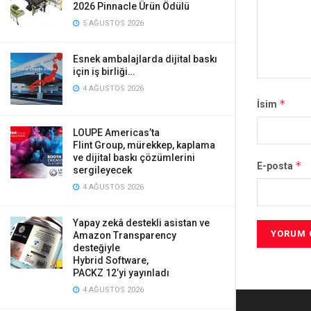
2026 Pinnacle Ürün Ödülü
5 AĞUSTOS 2026
Esnek ambalajlarda dijital baskı
için iş birliği…
4 AĞUSTOS 2026
*
İsim
LOUPE Americas’ta
Flint Group, mürekkep, kaplama
ve dijital baskı çözümlerini
*
E-posta
sergileyecek
4 AĞUSTOS 2026
Yapay zekâ destekli asistan ve
Amazon Transparency
desteğiyle
Hybrid Software,
PACKZ 12’yi yayınladı
4 AĞUSTOS 2026