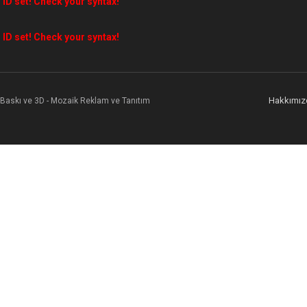
 ID set! Check your syntax!
 ID set! Check your syntax!
Hakkımız
l Baskı ve 3D - Mozaik Reklam ve Tanıtım