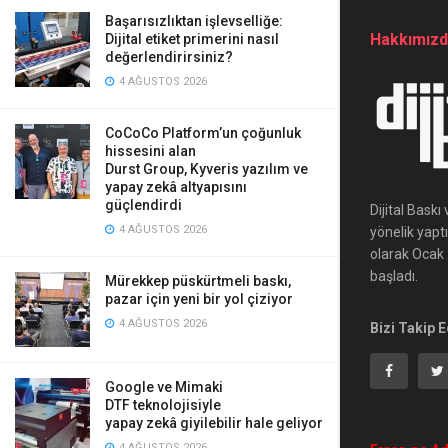
Başarısızlıktan işlevselliğe:
Hakkımız
Dijital etiket primerini nasıl
değerlendirirsiniz?
4 AĞUSTOS 2026
CoCoCo Platform’un çoğunluk
hissesini alan
Durst Group, Kyveris yazılım ve
yapay zekâ altyapısını
güçlendirdi
Dijital Bask
4 AĞUSTOS 2026
yönelik yapt
olarak Ocak 2
başladı.
Mürekkep püskürtmeli baskı,
pazar için yeni bir yol çiziyor
4 AĞUSTOS 2026
Bizi Takip E
Google ve Mimaki
DTF teknolojisiyle
yapay zekâ giyilebilir hale geliyor
4 AĞUSTOS 2026