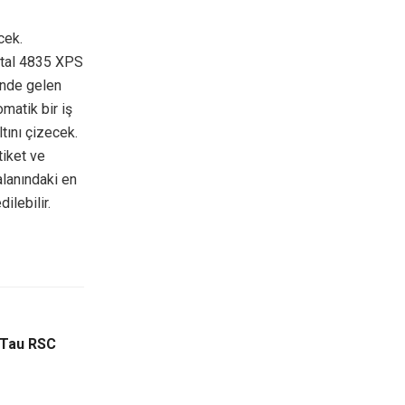
cek.
ystal 4835 XPS
önde gelen
omatik bir iş
tını çizecek.
tiket ve
alanındaki en
ilebilir.
 Tau RSC