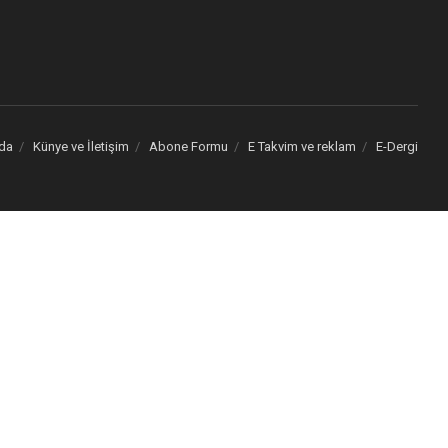
da
Künye ve İletişim
Abone Formu
E Takvim ve reklam
E-Dergi