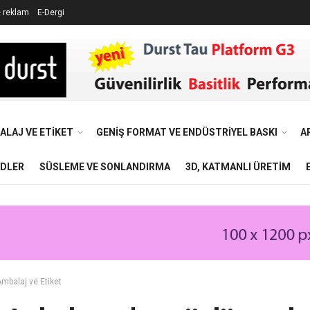
e reklam
E-Dergi
ALAJ VE ETIKET
GENIŞ FORMAT VE ENDÜSTRIYEL BASKI
A
NDLER
SÜSLEME VE SONLANDIRMA
3D, KATMANLI ÜRETIM
mbalaj ve Etiket