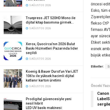
öncesi edit
5 AĞUSTOS 2026
Esko, tüm 
Ziyaretçile
Truepress JET 520HD Mono ile
dijital kitap basımına girmek…
flekso CtP 
5 AĞUSTOS 2026
firması AVT
ayar süreci
Etiket sekt
Xerox, Quocirca’nın 2026 Bulut
esnek ambal
Baskı Hizmetleri Pazarında lider
seçildi
büyük etike
5 AĞUSTOS 2026
Etiketler:
S
Koenig & Bauer Durst’un VariJET
106’sı ile yüksek hacimli dijital
katlanır karton üretimi
Önceki Yazı
5 AĞUSTOS 2026
Canon 
LabelS
Prodigital güvencesiyle yeni
nesil hibrit
sergil
LED UV baskı makinesi: