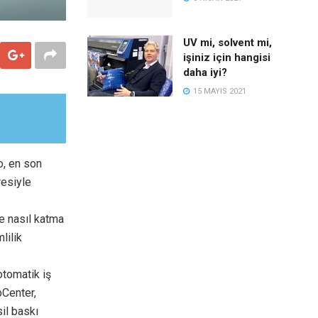
UV mi, solvent mi,
işiniz için hangisi
daha iyi?
15 MAYIS 2021
o, en son
resiyle
ne nasıl katma
lilik
otomatik iş
bCenter,
il baskı