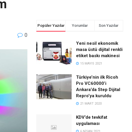
ım
Popüler Yazılar
Yorumlar
Son Yazılar
0
Yeni nesil ekonomik
masa üstü dijital renkli
etiket baskı makinesi
15 MAYIS 2021
Türkiye’nin ilk Ricoh
Pro VC60000’i
Ankara’da Step Dijital
Repro’ya kuruldu
21 MART 2020
KDV’de tevkifat
uygulaması
6 NISAN 2021