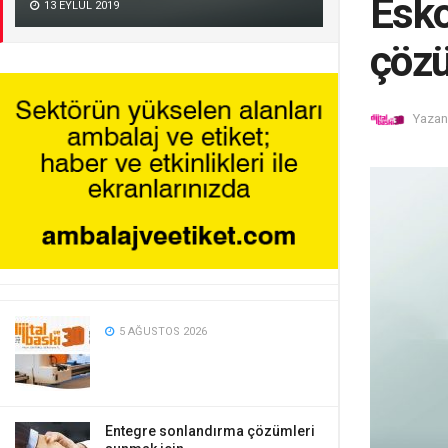
Esko
13 EYLÜL 2019
çözü
Yazan
5 AĞUSTOS 2026
Entegre sonlandırma çözümleri