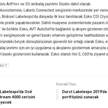
örü ArtPro+ ve 3D ambalaj yazılımı Studio dahil olacak.
ekosistemine, Labels Connected sergisinin merkezinde yer vere
r, Brüksel Labelexpo’da dünyada ilk kez tanıtılacak Esko CDI Cr
ile pratik yapabilecekler. Dahili muayene sistemlerinde pazarın 
 ile birlikte Esko, AVT AutoSet’te bağlantılı iş akışını gösteren ot
ni sergileyecek ve genel baskı ortamını geliştirme taahhüdünün al
öründeki birçok dönüştürücünün güvenilir bir ortağı olarak Esko, e
aj üretimi için en iyi uygulama iş akışlarını göstermek amacıyla 
t baskı gösterisini kullanacak. Esko standı Hol 3, C60’ta ziyaret ed
ayı 7
Sonraki Yazı
Labelexpo’da Océ
Durst Labelexpo 2019’da
tream 4000 serisini
portföyünü sunacak
eyecek