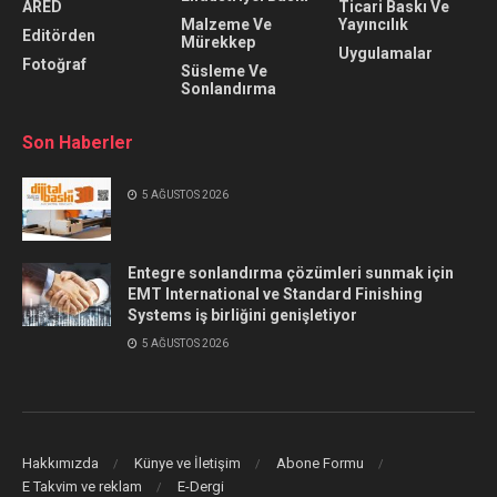
ARED
Ticari Baskı Ve
Malzeme Ve
Yayıncılık
Editörden
Mürekkep
Uygulamalar
Fotoğraf
Süsleme Ve
Sonlandırma
Son Haberler
5 AĞUSTOS 2026
Entegre sonlandırma çözümleri sunmak için
EMT International ve Standard Finishing
Systems iş birliğini genişletiyor
5 AĞUSTOS 2026
Hakkımızda
Künye ve İletişim
Abone Formu
E Takvim ve reklam
E-Dergi