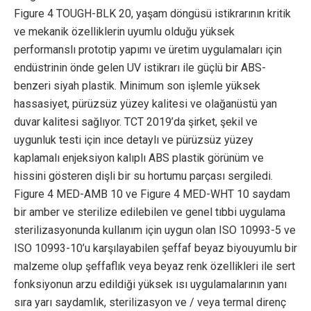
Figure 4 TOUGH-BLK 20, yaşam döngüsü istikrarının kritik
ve mekanik özelliklerin uyumlu olduğu yüksek
performanslı prototip yapımı ve üretim uygulamaları için
endüstrinin önde gelen UV istikrarı ile güçlü bir ABS-
benzeri siyah plastik. Minimum son işlemle yüksek
hassasiyet, pürüzsüz yüzey kalitesi ve olağanüstü yan
duvar kalitesi sağlıyor. TCT 2019’da şirket, şekil ve
uygunluk testi için ince detaylı ve pürüzsüz yüzey
kaplamalı enjeksiyon kalıplı ABS plastik görünüm ve
hissini gösteren dişli bir su hortumu parçası sergiledi.
Figure 4 MED-AMB 10 ve Figure 4 MED-WHT 10 saydam
bir amber ve sterilize edilebilen ve genel tıbbi uygulama
sterilizasyonunda kullanım için uygun olan ISO 10993-5 ve
ISO 10993-10’u karşılayabilen şeffaf beyaz biyouyumlu bir
malzeme olup şeffaflık veya beyaz renk özellikleri ile sert
fonksiyonun arzu edildiği yüksek ısı uygulamalarının yanı
sıra yarı saydamlık, sterilizasyon ve / veya termal direnç