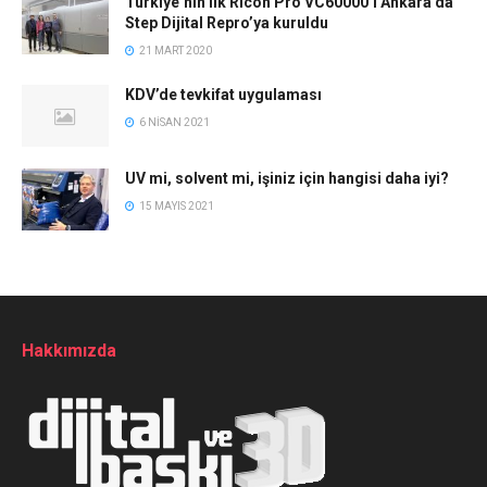
Türkiye’nin ilk Ricoh Pro VC60000’i Ankara’da
Step Dijital Repro’ya kuruldu
21 MART 2020
KDV’de tevkifat uygulaması
6 NISAN 2021
UV mi, solvent mi, işiniz için hangisi daha iyi?
15 MAYIS 2021
Hakkımızda