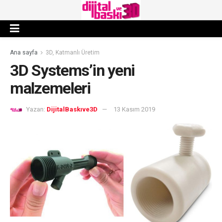
Ana sayfa
3D, Katmanlı Üretim
3D Systems’in yeni
malzemeleri
Yazan:
DijitalBaskıve3D
13 Kasım 2019