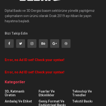
Dijital Baskı ve 3D Dergisi basım sektörüne yönelik yaptığımız
çalışmaların son ürünü olarak Ocak 2019 ayı itibari ile yayın
hayatına başladı.
Bizi Takip Edin
Error, no Ad ID set! Check your syntax!
Error, no Ad ID set! Check your syntax!
Kategoriler
3D, Katmanlı
Fuarlar Ve
Teknolojı Ve
Üretim
Etkinlikler
Trendler
Ambalaj Ve Etiket
Geniş Format Ve
Tekstil Baskı
Endüstriyel Baskı