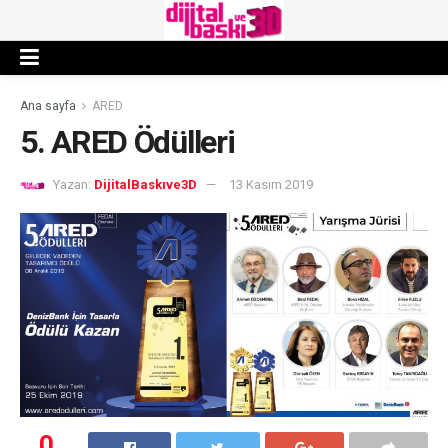
Ana sayfa
ARED
5. ARED Ödülleri
Yazan:
DijitalBaskıve3D
13 Kasım 2019
0