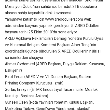
aksiyon kamerası, jüri üyelerince belirlenecek “Birol Fedai
Mansiyon Ödülü”nün sahibi ise bir adet 2TB depolama
alanına sahip taşınabilir disk kazanacak.
Yarışmaya katılmak için www.aredodulleri.com web
adresinden başvuru yapmak gerekiyor. 5. ARED Ödülleri
başvuru tarihi 25 Ekim 2019’da sona eriyor.
ARED Açıkhava Reklamcıları Derneği Yönetim Kurulu Üyesi
ve Kurumsal İletişim Komitesi Başkanı Alper Tenşi’nin
koordinatörlüğünde sürdürülen 5. ARED Ödülleri’nin jürisi
şu isimlerden oluşuyor:
Ahmet Özdemirel (ARED Başkanı, Duygu Reklam Kurucusu,
Eskişehir)
Birol Fedai (ARED V. ve VI. Dönem Başkanı, Sistem
Printing Company Kurucusu, İzmir)
Sertaç Ersayın (ETMK Endüstriyel Tasarımcılar Meslek
Kuruluşu Başkanı, Ankara)
Günseli Özen (Rota Yayınları Yönetim Kurulu Başkanı,
Marketing Türkiye GenelYayın Yönetmeni, İstanbul)