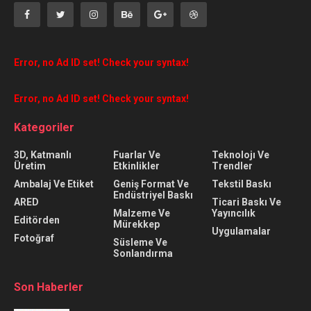
Error, no Ad ID set! Check your syntax!
Error, no Ad ID set! Check your syntax!
Kategoriler
3D, Katmanlı
Fuarlar Ve
Teknolojı Ve
Üretim
Etkinlikler
Trendler
Ambalaj Ve Etiket
Geniş Format Ve
Tekstil Baskı
Endüstriyel Baskı
ARED
Ticari Baskı Ve
Malzeme Ve
Yayıncılık
Editörden
Mürekkep
Uygulamalar
Fotoğraf
Süsleme Ve
Sonlandırma
Son Haberler