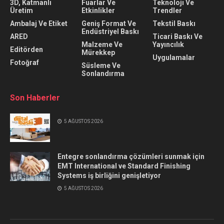
3D, Katmanlı
Fuarlar Ve
Teknolojı Ve
Üretim
Etkinlikler
Trendler
Ambalaj Ve Etiket
Geniş Format Ve
Tekstil Baskı
Endüstriyel Baskı
ARED
Ticari Baskı Ve
Malzeme Ve
Yayıncılık
Editörden
Mürekkep
Uygulamalar
Fotoğraf
Süsleme Ve
Sonlandırma
Son Haberler
5 AĞUSTOS 2026
Entegre sonlandırma çözümleri sunmak için
EMT International ve Standard Finishing
Systems iş birliğini genişletiyor
5 AĞUSTOS 2026