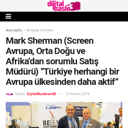
Ana sayfa
Ambalaj ve Etiket
Mark Sherman (Screen
Avrupa, Orta Doğu ve
Afrika’dan sorumlu Satış
Müdürü) “Türkiye herhangi bir
Avrupa ülkesinden daha aktif”
Yazan:
DijitalBaskıve3D
13 Kasım 2019