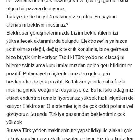
her zamankinden çok insanı çekti ve çok ilgi gördü. Daha
olgun bir pazara dönüyoruz.
Türkiye’de de bu yıl 4 makineniz kuruldu. Bu sayının
artmasını bekliyor musunuz?
Elektroser görüşmelerimizde bizim beklentilerimizi
yükseltecek aktarımlarda bulundu. Elektroser’in yalnızca
aktif olması değil, değişik teknik konularla, bize gelmesi
bize büyük ümit veriyor. Tabii ki Türkiye’de ne olacağını
bilemezsiniz ama kurulumlarımızdan gelen geri bildirimler
pozitif. Potansiyel müşterilerimizden gelen geri
beslemeler de çok pozitif. Bu takvim yılında daha fazla
makina göndereceğimizi düşünüyoruz. Bu haftaki odağımız
etiket endüstrisi ama biliyorsunuz yüksek hızlı inkjetleri de
satıyor Elektroser. O sistemler için de çok ciddi potansiyel
görüyoruz. Şu anda Türkiye pazarından beklentimiz çok
yüksek.
Buraya Türkiye’den makinenin ne yapabildiği ile alakalı çok
teknik sorular soran akıllı insanlar geliyor. Biz de elimizden