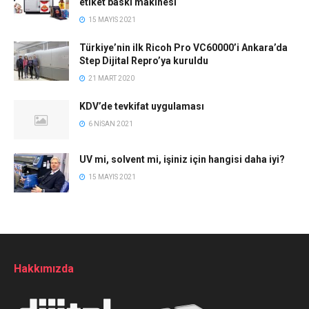
etiket baskı makinesi
15 MAYIS 2021
Türkiye’nin ilk Ricoh Pro VC60000’i Ankara’da
Step Dijital Repro’ya kuruldu
21 MART 2020
KDV’de tevkifat uygulaması
6 NISAN 2021
UV mi, solvent mi, işiniz için hangisi daha iyi?
15 MAYIS 2021
Hakkımızda