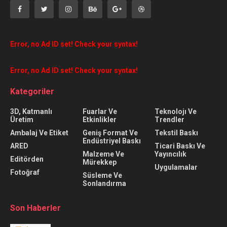
Error, no Ad ID set! Check your syntax!
Error, no Ad ID set! Check your syntax!
Kategoriler
3D, Katmanlı
Fuarlar Ve
Teknolojı Ve
Üretim
Etkinlikler
Trendler
Ambalaj Ve Etiket
Geniş Format Ve
Tekstil Baskı
Endüstriyel Baskı
ARED
Ticari Baskı Ve
Malzeme Ve
Yayıncılık
Editörden
Mürekkep
Uygulamalar
Fotoğraf
Süsleme Ve
Sonlandırma
Son Haberler