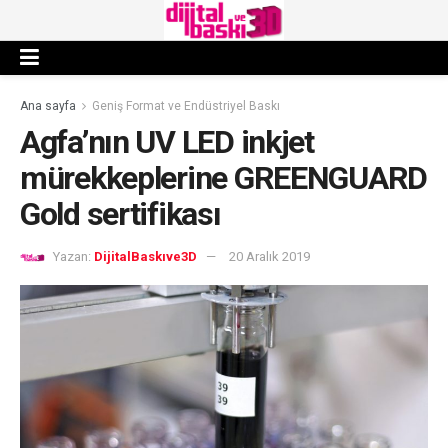
Ana sayfa
Geniş Format ve Endüstriyel Baskı
Agfa’nın UV LED inkjet
mürekkeplerine GREENGUARD
Gold sertifikası
Yazan:
DijitalBaskıve3D
20 Aralık 2019