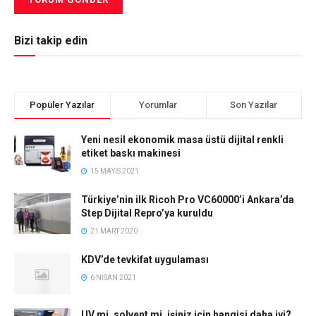
Bizi takip edin
Popüler Yazılar
Yorumlar
Son Yazılar
Yeni nesil ekonomik masa üstü dijital renkli
etiket baskı makinesi
15 MAYIS 2021
Türkiye’nin ilk Ricoh Pro VC60000’i Ankara’da
Step Dijital Repro’ya kuruldu
21 MART 2020
KDV’de tevkifat uygulaması
6 NISAN 2021
UV mi, solvent mi, işiniz için hangisi daha iyi?