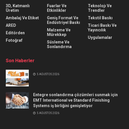
3D, Katmanlı
Fuarlar Ve
Teknolojı Ve
Üretim
Etkinlikler
Trendler
Ambalaj Ve Etiket
Geniş Format Ve
Tekstil Baskı
Endüstriyel Baskı
ARED
Ticari Baskı Ve
Malzeme Ve
Yayıncılık
Editörden
Mürekkep
Uygulamalar
Fotoğraf
Süsleme Ve
Sonlandırma
Son Haberler
5 AĞUSTOS 2026
Entegre sonlandırma çözümleri sunmak için
EMT International ve Standard Finishing
Systems iş birliğini genişletiyor
5 AĞUSTOS 2026