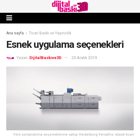
Ana sayfa
Ticari Baskı ve Yayıncılık
Esnek uygulama seçenekleri
Yazan:
DijitalBaskıve3D
20 Aralık 2019
Yeni sonlandırma seçeneklerine sahip Heidelberg Versafire, klasik ticari