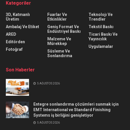
Kategoriler
3D, Katmanlı
Fuarlar Ve
Teknolojı Ve
Üretim
Etkinlikler
Trendler
Ambalaj Ve Etiket
Geniş Format Ve
Tekstil Baskı
Endüstriyel Baskı
ARED
Ticari Baskı Ve
Malzeme Ve
Yayıncılık
Editörden
Mürekkep
Uygulamalar
Fotoğraf
Süsleme Ve
Sonlandırma
Son Haberler
5 AĞUSTOS 2026
Entegre sonlandırma çözümleri sunmak için
EMT International ve Standard Finishing
Systems iş birliğini genişletiyor
5 AĞUSTOS 2026