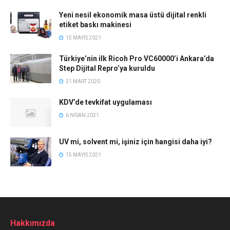
Yeni nesil ekonomik masa üstü dijital renkli
etiket baskı makinesi
15 MAYIS 2021
Türkiye’nin ilk Ricoh Pro VC60000’i Ankara’da
Step Dijital Repro’ya kuruldu
21 MART 2020
KDV’de tevkifat uygulaması
6 NISAN 2021
UV mi, solvent mi, işiniz için hangisi daha iyi?
15 MAYIS 2021
Hakkımızda