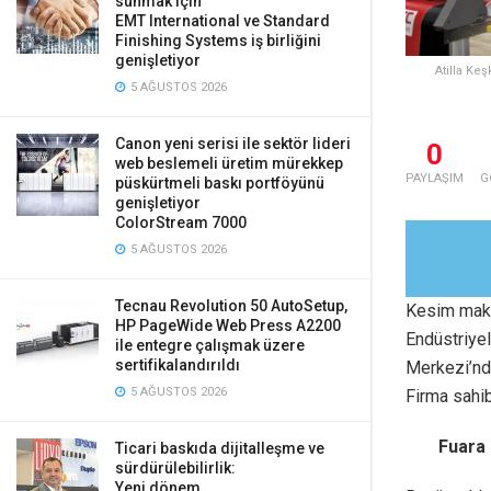
sunmak için
EMT International ve Standard
Finishing Systems iş birliğini
genişletiyor
Atilla Keş
5 AĞUSTOS 2026
Canon yeni serisi ile sektör lideri
0
web beslemeli üretim mürekkep
PAYLAŞIM
G
püskürtmeli baskı portföyünü
genişletiyor
ColorStream 7000
5 AĞUSTOS 2026
Tecnau Revolution 50 AutoSetup,
Kesim maki
HP PageWide Web Press A2200
Endüstriyel
ile entegre çalışmak üzere
sertifikalandırıldı
Merkezi’nd
5 AĞUSTOS 2026
Firma sahib
Fuara 
Ticari baskıda dijitalleşme ve
sürdürülebilirlik:
Yeni dönem