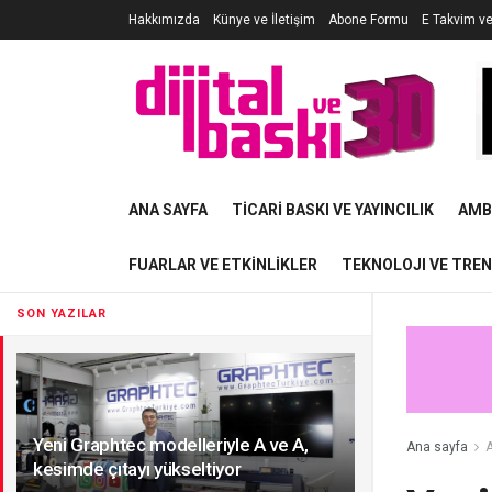
Hakkımızda
Künye ve İletişim
Abone Formu
E Takvim v
ANA SAYFA
TICARI BASKI VE YAYINCILIK
AMB
FUARLAR VE ETKINLIKLER
TEKNOLOJI VE TRE
SON YAZILAR
Yeni Graphtec modelleriyle A ve A,
Ana sayfa
A
kesimde çıtayı yükseltiyor