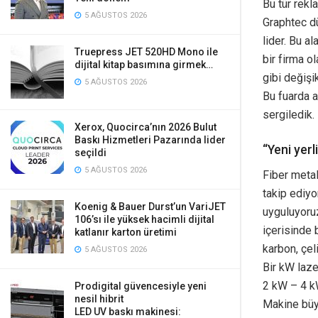
Bu tür rekl
5 AĞUSTOS 2026
Graphtec dü
lider. Bu al
Truepress JET 520HD Mono ile
bir firma o
dijital kitap basımına girmek…
gibi değişik
5 AĞUSTOS 2026
Bu fuarda a
sergiledik.
Xerox, Quocirca’nın 2026 Bulut
Baskı Hizmetleri Pazarında lider
“Yeni yerl
seçildi
5 AĞUSTOS 2026
Fiber metal
takip ediyo
Koenig & Bauer Durst’un VariJET
uyguluyoru
106’sı ile yüksek hacimli dijital
içerisinde 
katlanır karton üretimi
karbon, çel
5 AĞUSTOS 2026
Bir kW laz
2 kW – 4 k
Prodigital güvencesiyle yeni
nesil hibrit
Makine büyü
LED UV baskı makinesi: