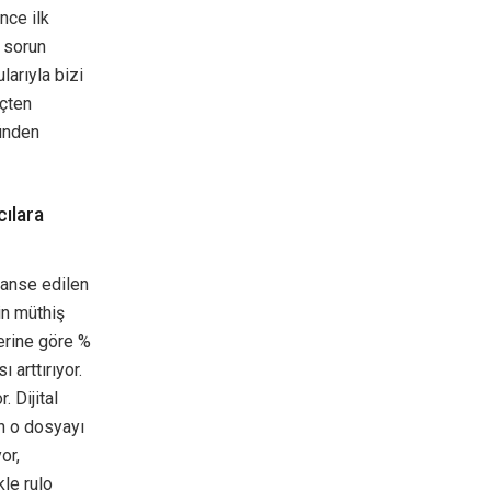
nce ilk
r sorun
larıyla bizi
içten
zünden
cılara
lanse edilen
in müthiş
lerine göre %
 arttırıyor.
 Dijital
an o dosyayı
or,
kle rulo