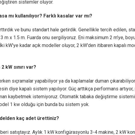
ğiştiren sistemler oluyor.
asa mı kullanılıyor? Farklı kasalar var mı?
arttırdık ve bunu standart hale getirdik. Genellikle tercih edilen, st
3 m x 1.5 m. Fuarda onu sergiliyoruz. Eni maksimum 2 m’ye, boyu
. İki kW’ye kadar açık modeller oluyor, 2 kW’den itibaren kapalı mo
2 kW sınırı var?
rken sıçramalar yapabiliyor ya da kaplamalar duman çıkarabiliyor
sin diye kapalı sistem yapılıyor. Güç arttıkça performans artıyor
aman kaybetmek istemiyoruz. Otomatik tabaka değiştirme sistemi
odel 1 kw olduğu için bunda bu sistem yok.
elden kaç adet ürettiniz?
beri satıştayız. Aylık 1 kW konfigürasyonlu 3-4 makine, 2 kW ko