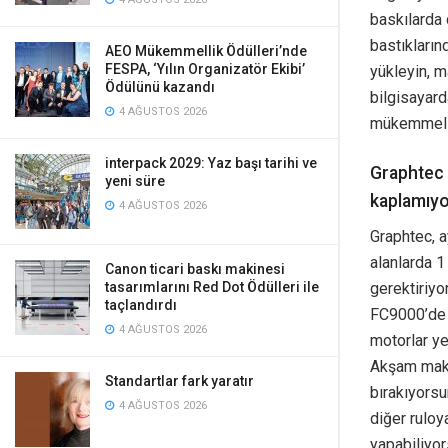
baskılarda 
bastıkların
AEO Mükemmellik Ödülleri’nde
FESPA, ‘Yılın Organizatör Ekibi’
yükleyin, m
Ödülünü kazandı
bilgisayard
4 AĞUSTOS 2026
mükemmel h
interpack 2029: Yaz başı tarihi ve
Graphtec 
yeni süre
kaplamıy
4 AĞUSTOS 2026
Graphtec, a
alanlarda 
Canon ticari baskı makinesi
tasarımlarını Red Dot Ödülleri ile
gerektiriyo
taçlandırdı
FC9000’de y
4 AĞUSTOS 2026
motorlar ye
Akşam makin
Standartlar fark yaratır
bırakıyors
4 AĞUSTOS 2026
diğer ruloy
yapabiliyor