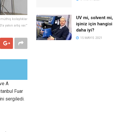
UV mi, solvent mi,
 müthiş kolaylıklar
işiniz için hangisi
a yakın artış var.”
daha iyi?
15 MAYIS 2021
 ve A
stanbul Fuar
i sergiledi.