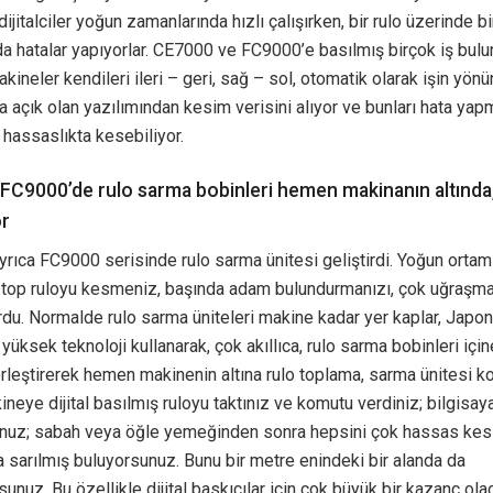
dijitalciler yoğun zamanlarında hızlı çalışırken, bir rulo üzerinde b
da hatalar yapıyorlar. CE7000 ve FC9000’e basılmış birçok iş bulu
akineler kendileri ileri – geri, sağ – sol, otomatik olarak işin yönü
a açık olan yazılımından kesim verisini alıyor ve bunları hata ya
assaslıkta kesebiliyor.
FC9000’de rulo sarma bobinleri hemen makinanın altında,
or
yrıca FC9000 serisinde rulo sarma ünitesi geliştirdi. Yoğun ortam
1 top ruloyu kesmeniz, başında adam bulundurmanızı, çok uğraşma
rdu. Normalde rulo sarma üniteleri makine kadar yer kaplar, Japon
üksek teknoloji kullanarak, çok akıllıca, rulo sarma bobinleri içi
rleştirerek hemen makinenin altına rulo toplama, sarma ünitesi ko
eye dijital basılmış ruloyu taktınız ve komutu verdiniz; bilgisaya
unuz; sabah veya öğle yemeğinden sonra hepsini çok hassas kesil
a sarılmış buluyorsunuz. Bunu bir metre enindeki bir alanda da
sunuz. Bu özellikle dijital baskıcılar için çok büyük bir kazanç olac