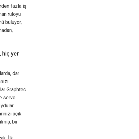
irden fazla iş
nan ruloyu
nü buluyor,
pmadan,
 hiç yer
larda, dar
nızı
lar Graphtec
ne servo
ydular.
rınızı açık
miş, bir
ak. İlk