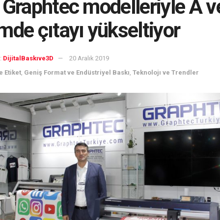
 Graphtec modelleriyle A v
mde çıtayı yükseltiyor
:
DijitalBaskıve3D
20 Aralık 2019
 Etiket
,
Geniş Format ve Endüstriyel Baskı
,
Teknolojı ve Trendler