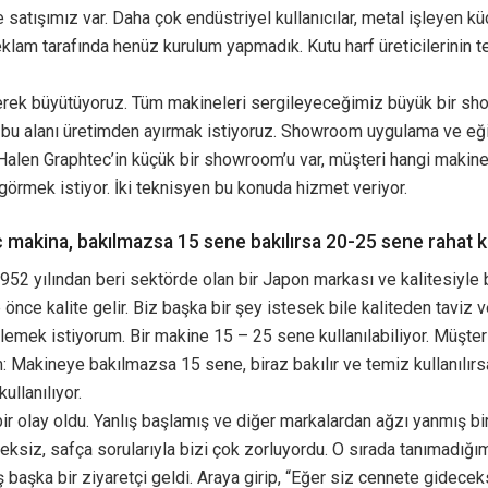
 satışımız var. Daha çok endüstriyel kullanıcılar, metal işleyen küç
Reklam tarafında henüz kurulum yapmadık. Kutu harf üreticilerinin t
derek büyütüyoruz. Tüm makineleri sergileyeceğimiz büyük bir s
bu alanı üretimden ayırmak istiyoruz. Showroom uygulama ve eğ
Halen Graphtec’in küçük bir showroom’u var, müşteri hangi makine
 görmek istiyor. İki teknisyen bu konuda hizmet veriyor.
 makina, bakılmazsa 15 sene bakılırsa 20-25 sene rahat ku
952 yılından beri sektörde olan bir Japon markası ve kalitesiyle bi
 önce kalite gelir. Biz başka bir şey istesek bile kaliteden taviz 
lemek istiyorum. Bir makine 15 – 25 sene kullanılabiliyor. Müşter
 Makineye bakılmazsa 15 sene, biraz bakılır ve temiz kullanılır
ullanılıyor.
bir olay oldu. Yanlış başlamış ve diğer markalardan ağzı yanmış bi
reksiz, safça sorularıyla bizi çok zorluyordu. O sırada tanımadığım
ş başka bir ziyaretçi geldi. Araya girip, “Eğer siz cennete gidece