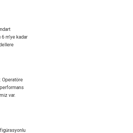
andart
 6 m’ye kadar
dellere
. Operatöre
, performans
miz var.
nfigürasyonlu