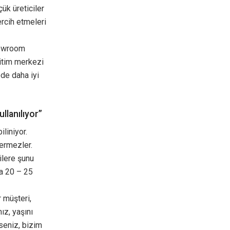
ük üreticiler
ercih etmeleri
howroom
itim merkezi
de daha iyi
llanılıyor”
liniyor.
vermezler.
ilere şunu
sa 20 – 25
r müşteri,
ız, yaşını
kseniz, bizim