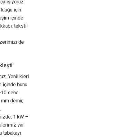
çalışıyoruz.
olduğu için
lişim içinde
kkabı, tekstil
azerimizi de
kleşti”
z. Yenilikleri
re içinde bunu
5-10 sene
On mm demir,
.
mizde, 1 kW –
erimiz var.
a tabakayı