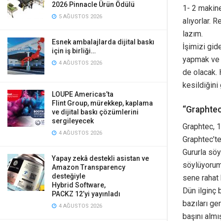
2026 Pinnacle Ürün Ödülü
1- 2 makine
5 AĞUSTOS 2026
alıyorlar. 
lazım.
Esnek ambalajlarda dijital baskı
İşimizi gi
için iş birliği…
yapmak ve 
4 AĞUSTOS 2026
de olacak. 
kesildiğini
LOUPE Americas’ta
Flint Group, mürekkep, kaplama
“Graphtec
ve dijital baskı çözümlerini
sergileyecek
Graphtec, 1
4 AĞUSTOS 2026
Graphtec’te
Gururla söy
Yapay zekâ destekli asistan ve
söylüyorum:
Amazon Transparency
desteğiyle
sene rahat k
Hybrid Software,
Dün ilginç 
PACKZ 12’yi yayınladı
bazıları ge
4 AĞUSTOS 2026
başını almı