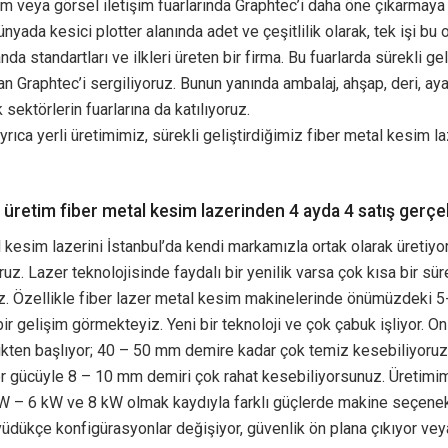
am veya görsel iletişim fuarlarında Graphtec’i daha öne çıkarmaya 
nyada kesici plotter alanında adet ve çeşitlilik olarak, tek işi bu 
anda standartları ve ilkleri üreten bir firma. Bu fuarlarda sürekli ge
lan Graphtec’i sergiliyoruz. Bunun yanında ambalaj, ahşap, deri, aya
 sektörlerin fuarlarına da katılıyoruz.
yrıca yerli üretimimiz, sürekli geliştirdiğimiz fiber metal kesim l
i üretim fiber metal kesim lazerinden 4 ayda 4 satış gerçe
 kesim lazerini İstanbul’da kendi markamızla ortak olarak üretiyoru
ruz. Lazer teknolojisinde faydalı bir yenilik varsa çok kısa bir sü
z. Özellikle fiber lazer metal kesim makinelerinde önümüzdeki 
bir gelişim görmekteyiz. Yeni bir teknoloji ve çok çabuk işliyor. 
ikten başlıyor; 40 – 50 mm demire kadar çok temiz kesebiliyoruz
er gücüyle 8 – 10 mm demiri çok rahat kesebiliyorsunuz. Üretimi
W – 6 kW ve 8 kW olmak kaydıyla farklı güçlerde makine seçenekl
dükçe konfigürasyonlar değişiyor, güvenlik ön plana çıkıyor vey