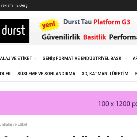
e reklam
E-Dergi
ALAJ VE ETIKET
GENIŞ FORMAT VE ENDÜSTRIYEL BASKI
A
NDLER
SÜSLEME VE SONLANDIRMA
3D, KATMANLI ÜRETIM
mbalaj ve Etiket