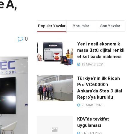
e A,
Popüler Yazılar
Yorumlar
Son Yazılar
0
Yeni nesil ekonomik
masa üstü dijital renkli
etiket baskı makinesi
15 MAYIS 2021
Türkiye’nin ilk Ricoh
Pro VC60000’i
Ankara’da Step Dijital
Repro’ya kuruldu
21 MART 2020
KDV’de tevkifat
uygulaması
6 NISAN 2021