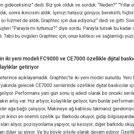
gideceksiniz” dedi. Biz şok olduk ve sorduk: “Neden?” “Yıllar ö
ık, sonra ikincisini aldık. İşimizi hatasız görüyor, bereketli, hiçbi
iyi hizmet de aldık; Graphtec için dua ediyoruz” dedi ve gitti. Soru
şteri “Parayla mı tuttunuz?” diye sordu. Parayla tutsak bu kadar 
 Tabii bu övgüleri Graphtec için, onun kalitesi ve sağlamlığı yü
n iki yeni modeli FC9000 ve CE7000 özellikle dijital baskı
aylıklar getiriyor
eterince açıklayamadık. Graphtec’te iki yeni model sunuldu. Yeni 
akında gelecek CE7000 serilerinde özellikle dijital baskıcılar iç
 geliyor. Performans yani gün sonu iş adedi olarak bir önceki seri
kın artış var. Hız artıyor, kolaylıklar geliyor, tüm bunlar performansı
er ağa bağlı çalışıyor, Makineye ağ kablosu takmanız gerekmiyor.
için ikinci en önemli özellik şu: Barkodu okuyor, gidip bilgisayard
osları alıyor, pozisyonlama yapıyor, işi kesiyor; diğer barkodu okuy
an diğer işi alıyor. Ve bu böyle silsile olarak devam ediyor. Özelli