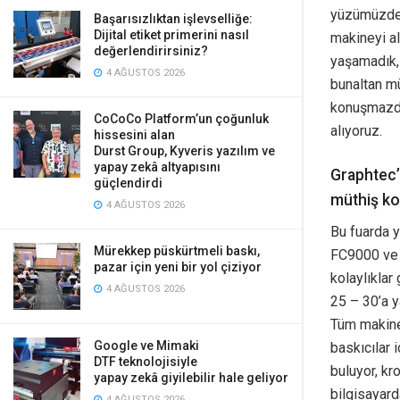
yüzümüzden 
Başarısızlıktan işlevselliğe:
Dijital etiket primerini nasıl
makineyi ald
değerlendirirsiniz?
yaşamadık, 
4 AĞUSTOS 2026
bunaltan mü
konuşmazdı.
CoCoCo Platform’un çoğunluk
alıyoruz.
hissesini alan
Durst Group, Kyveris yazılım ve
yapay zekâ altyapısını
Graphtec’i
güçlendirdi
müthiş kol
4 AĞUSTOS 2026
Bu fuarda y
Mürekkep püskürtmeli baskı,
FC9000 ve y
pazar için yeni bir yol çiziyor
kolaylıklar
4 AĞUSTOS 2026
25 – 30’a ya
Tüm makinel
Google ve Mimaki
baskıcılar 
DTF teknolojisiyle
buluyor, kr
yapay zekâ giyilebilir hale geliyor
bilgisayard
4 AĞUSTOS 2026