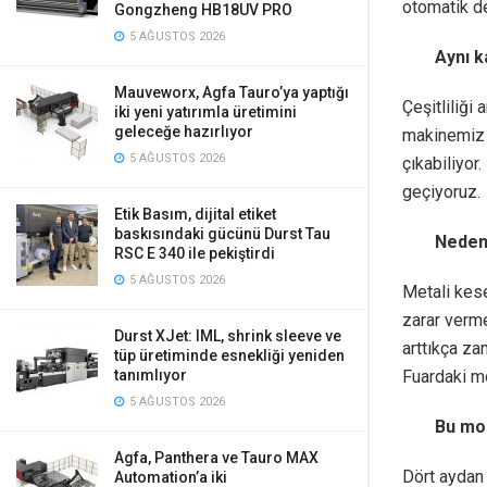
otomatik de
Gongzheng HB18UV PRO
5 AĞUSTOS 2026
Aynı k
Mauveworx, Agfa Tauro’ya yaptığı
Çeşitliliği 
iki yeni yatırımla üretimini
geleceğe hazırlıyor
makinemiz 
5 AĞUSTOS 2026
çıkabiliyor
geçiyoruz.
Etik Basım, dijital etiket
baskısındaki gücünü Durst Tau
Neden 
RSC E 340 ile pekiştirdi
5 AĞUSTOS 2026
Metali kese
zarar verme
Durst XJet: IML, shrink sleeve ve
arttıkça z
tüp üretiminde esnekliği yeniden
Fuardaki m
tanımlıyor
5 AĞUSTOS 2026
Bu mod
Agfa, Panthera ve Tauro MAX
Dört aydan 
Automation’a iki