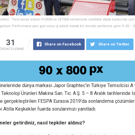
kekler: “Yeni lanse edilen FC9000 ve CE7000 serilerinde özellikle dijital baskıcılar için
geliyor. Performans yani gün sonu iş adedi olarak bir önceki serilerine göre % 25 – 30’
31
Share on Facebook
Share on Twitter
ÖRÜNTÜLENME
nelerinde dünya markası Japor Graphtec’in Türkiye Temsilcisi A
 Teknoloji Ürünleri Makina San. Tic. A.Ş. 5 – 8 Aralık tarihlerinde İ
e gerçekleştirilen FESPA Eurasia 2019’da sonlandırma çözümlerin
i Atilla Keşkekler fuarda sorularımızı yanıtladı.
neler getirdiniz, nasıl tepkiler aldınız?