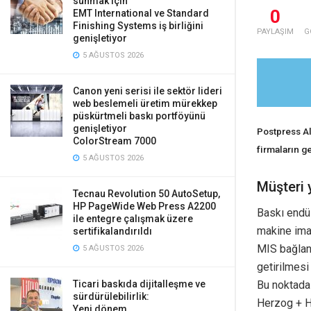
sunmak için
0
EMT International ve Standard
Finishing Systems iş birliğini
PAYLAŞIM
G
genişletiyor
5 AĞUSTOS 2026
Canon yeni serisi ile sektör lideri
web beslemeli üretim mürekkep
püskürtmeli baskı portföyünü
genişletiyor
Postpress Al
ColorStream 7000
firmaların g
5 AĞUSTOS 2026
Müşteri 
Tecnau Revolution 50 AutoSetup,
HP PageWide Web Press A2200
Baskı endüs
ile entegre çalışmak üzere
makine imal
sertifikalandırıldı
MIS bağlant
5 AĞUSTOS 2026
getirilmesi
Ticari baskıda dijitalleşme ve
Bu noktada
sürdürülebilirlik:
Herzog + H
Yeni dönem