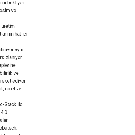
ini bekliyor
kesim ve
t üretim
larının hat içi
lmıyor aynı
sızlanıyor.
eplerine
ilirlik ve
areket ediyor
k, nicel ve
o-Stack ile
 4.0
alar
Robatech,