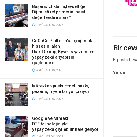
Başarısızlıktan işlevselliğe:
Dijital etiket primerini nasıl
değerlendirirsiniz?
4 AĞUSTOS 2026
CoCoCo Platform’un çoğunluk
hissesini alan
Bir cev
Durst Group, Kyveris yazılım ve
yapay zekâ altyapısını
E-posta hes
güçlendirdi
4 AĞUSTOS 2026
Yorum
Mürekkep püskürtmeli baskı,
pazar için yeni bir yol çiziyor
4 AĞUSTOS 2026
Google ve Mimaki
DTF teknolojisiyle
yapay zekâ giyilebilir hale geliyor
4 AĞUSTOS 2026