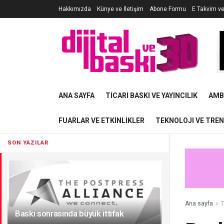
Hakkımızda
Künye ve İletişim
Abone Formu
E Takvim v
ANA SAYFA
TICARI BASKI VE YAYINCILIK
AMB
FUARLAR VE ETKINLIKLER
TEKNOLOJI VE TRE
SON YAZILAR
Ana sayfa
T
Baskı sonrasında büyük ittifak