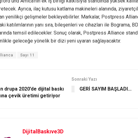
ford und Amica’nın ek iş birliği katkısıyla standında yüksek kalite
retecek. Ayrıca, ilaç kutusu katlama makineleri alanında, ziyaretç
 yenilikçi gelişmeler bekleyebilirler. Markalar, Postpress Allia
i katılımlarının yanı sıra, bileşenleri ve cihazları ile Bograma, B
arında temsil edilecekler. Sonuç olarak, Postpress Alliance standı
likle geleceğe yönelik bir dizi yeni uyaran sağlayacaktır.
llianca
Sayı 11
Sonraki Yazı
 drupa 2020’de dijital baskı
GERİ SAYIM BAŞLADI...
ına çevik üretimi getiriyor
DijitalBaskıve3D