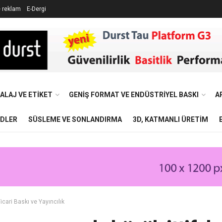
e reklam
E-Dergi
ALAJ VE ETIKET
GENIŞ FORMAT VE ENDÜSTRIYEL BASKI
A
NDLER
SÜSLEME VE SONLANDIRMA
3D, KATMANLI ÜRETIM
icari Baskı ve Yayıncılık