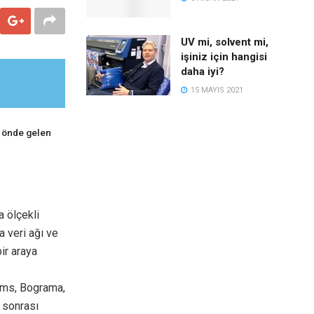
UV mi, solvent mi,
işiniz için hangisi
daha iyi?
15 MAYIS 2021
n önde gelen
a ölçekli
a veri ağı ve
ir araya
lms, Bograma,
 sonrası