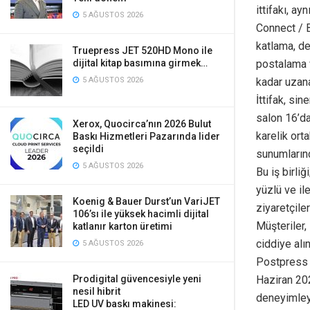
ittifakı, ay
5 AĞUSTOS 2026
Connect / B
katlama, de
Truepress JET 520HD Mono ile
dijital kitap basımına girmek…
postalama v
5 AĞUSTOS 2026
kadar uzan
İttifak, si
salon 16’da
Xerox, Quocirca’nın 2026 Bulut
karelik orta
Baskı Hizmetleri Pazarında lider
seçildi
sunumlarınd
5 AĞUSTOS 2026
Bu iş birli
yüzlü ve il
Koenig & Bauer Durst’un VariJET
ziyaretçile
106’sı ile yüksek hacimli dijital
Müşteriler,
katlanır karton üretimi
ciddiye alı
5 AĞUSTOS 2026
Postpress A
Prodigital güvencesiyle yeni
Haziran 202
nesil hibrit
deneyimleye
LED UV baskı makinesi: