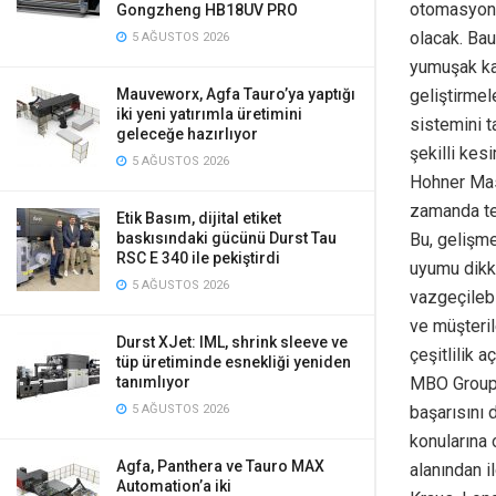
otomasyon 
Gongzheng HB18UV PRO
olacak. Ba
5 AĞUSTOS 2026
yumuşak kap
Mauveworx, Agfa Tauro’ya yaptığı
geliştirmel
iki yeni yatırımla üretimini
sistemini ta
geleceğe hazırlıyor
şekilli kes
5 AĞUSTOS 2026
Hohner Mas
zamanda tel
Etik Basım, dijital etiket
baskısındaki gücünü Durst Tau
Bu, gelişme
RSC E 340 ile pekiştirdi
uyumu dikka
5 AĞUSTOS 2026
vazgeçilebi
ve müşteril
Durst XJet: IML, shrink sleeve ve
çeşitlilik 
tüp üretiminde esnekliği yeniden
tanımlıyor
MBO Group,
5 AĞUSTOS 2026
başarısını 
konularına
Agfa, Panthera ve Tauro MAX
alanından i
Automation’a iki