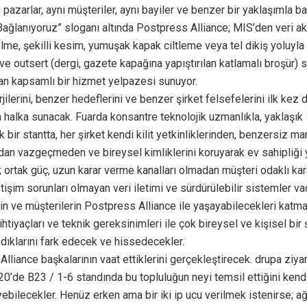
nı pazarlar, aynı müşteriler, aynı bayiler ve benzer bir yaklaşımla b
ağlanıyoruz” sloganı altında Postpress Alliance; MIS’den veri ak
lme, şekilli kesim, yumuşak kapak ciltleme veya tel dikiş yoluyl
e outsert (dergi, gazete kapağına yapıştırılan katlamalı broşür) 
an kapsamlı bir hizmet yelpazesi sunuyor.
nerjilerini, benzer hedeflerini ve benzer şirket felsefelerini ilk ke
 halka sunacak. Fuarda konsantre teknolojik uzmanlıkla, yaklaşı
k bir stantta, her şirket kendi kilit yetkinliklerinden, benzersiz ma
an vazgeçmeden ve bireysel kimliklerini koruyarak ev sahipliği 
ği; ortak güç, uzun karar verme kanalları olmadan müşteri odaklı kara
etişim sorunları olmayan veri iletimi ve sürdürülebilir sistemler va
rin ve müşterilerin Postpress Alliance ile yaşayabilecekleri katm
 ihtiyaçları ve teknik gereksinimleri ile çok bireysel ve kişisel bir
ndıklarını fark edecek ve hissedecekler.
lliance başkalarının vaat ettiklerini gerçekleştirecek. drupa ziyar
0’de B23 / 1-6 standında bu topluluğun neyi temsil ettiğini kendil
bilecekler. Henüz erken ama bir iki ip ucu verilmek istenirse; a