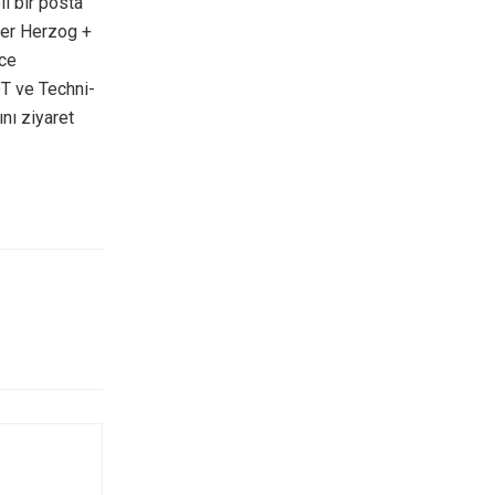
li bir posta
iler Herzog +
nce
DT ve Techni-
nı ziyaret