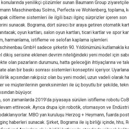
konularında yenilikçi çözümler sunan Baumann Group ziyaretçiler
umann Maschinenbau Solms, Perfecta ve Wohlenberg, toplama, 
ak ciltleme sistemleri ile ilgili bazı ilginç sürprizler içeren son
erini sunacak. Bograma, dört süreci bir araya getiren otomatik kar
nıtacak; oyun kartları, salon oyun kartları, ticari kartlar ve spor kart
im, harmanlama, istifleme ve selofan kaplama işlemleri.
chinenbau GmbH sadece şirketin 90. Yıldönümünü kutlamakla ka
 dikiş serisine eklenen devrim niteliğindeki yeni model için sabır
kte olan pazarların durumunu, hatta geleceğin ihtiyaçlarına ve tal
te alan bir baskı sonrası sistemleri konseptini içeriyor. Uyarlanab
lirlik açısından rakipsiz olan bu yeni model, uzun vadeli olarak h
er ve müşterilerinin gereksinimleri ile üç boyutlu bir şekilde, tekni
açısından büyüyor.
 son zamanlarda 2019’da piyasaya sürülen istifleme robotu CoB
devam ettirecek. Ayrıca drupa için robotik, otomasyon ve Endüstri
 odaklanıyorlar. MBO yan kuruluşu Herzog + Heymann, fuarda post
lginç haberleri sunacak. Şirket, Bograma ile iş birliği içinde, hhs, 