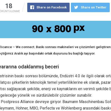
18
Share on Facebook
Share on Twitter
ÖRÜNTÜLENME
licance – We connect. Baskı sonrası makineleri ve çözümleri geliştire
eçtiğimiz Aralık ayı başındaki ortak duyurusu bu başlığı taşıyor.
yararına odaklanmış beceri
trisinin baskı sonrası bölümünde, Endüstri 4.0 ile ilgili olarak ort
atçısı şirketlerin teknolojik temel yeterliliklerine ek olarak, pazar
ısı sağlayacak şekilde, enerji ve kaynaklarını en verimli şekilde b
 geleceğe yönelik ve sürdürülebilir çözümler sunabilir.
 Postpress Alliance devreye giriyor. Baumann Maschinenbau So
eymann, Hohner, MBO, Perfecta ve Wohlenberg arasındaki baskı