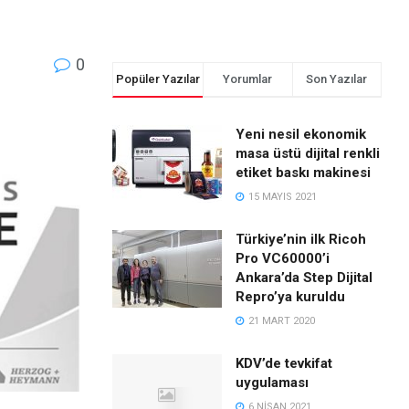
0
Popüler Yazılar
Yorumlar
Son Yazılar
Yeni nesil ekonomik
masa üstü dijital renkli
etiket baskı makinesi
15 MAYIS 2021
Türkiye’nin ilk Ricoh
Pro VC60000’i
Ankara’da Step Dijital
Repro’ya kuruldu
21 MART 2020
KDV’de tevkifat
uygulaması
6 NISAN 2021