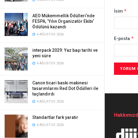
*
İsim
AEO Mükemmellik Ödülleri’nde
FESPA, ‘Yılın Organizatör Ekibi’
Ödülünü kazandı
4 AĞUSTOS 2026
*
E-posta
interpack 2029: Yaz başı tarihi ve
yeni süre
4 AĞUSTOS 2026
Canon ticari baskı makinesi
tasarımlarını Red Dot Ödülleri ile
taçlandırdı
4 AĞUSTOS 2026
Hakkımız
Standartlar fark yaratır
4 AĞUSTOS 2026