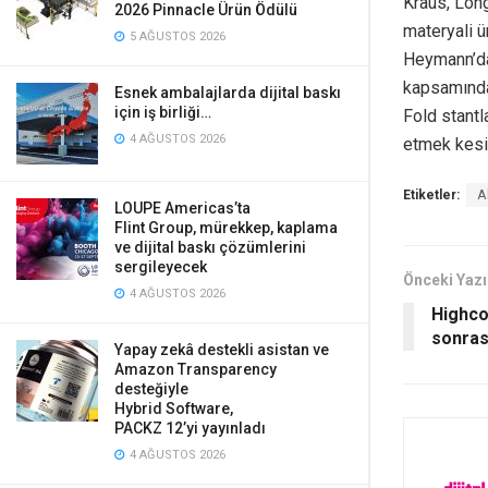
Kraus, Long
2026 Pinnacle Ürün Ödülü
materyali ü
5 AĞUSTOS 2026
Heymann’dan
kapsamındak
Esnek ambalajlarda dijital baskı
için iş birliği…
Fold stantl
4 AĞUSTOS 2026
etmek kesin
Etiketler:
A
LOUPE Americas’ta
Flint Group, mürekkep, kaplama
ve dijital baskı çözümlerini
sergileyecek
Önceki Yazı
4 AĞUSTOS 2026
Highcon
sonras
Yapay zekâ destekli asistan ve
Amazon Transparency
desteğiyle
Hybrid Software,
PACKZ 12’yi yayınladı
4 AĞUSTOS 2026