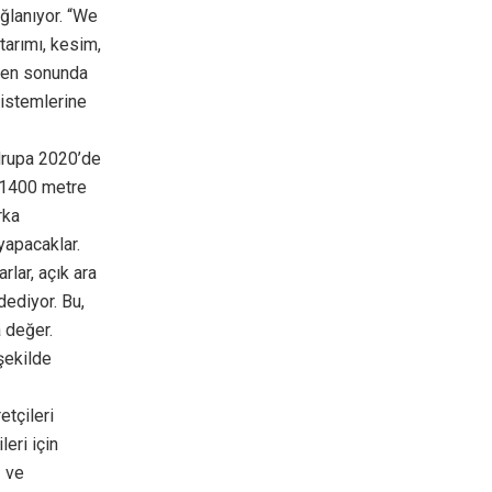
ağlanıyor. “We
tarımı, kesim,
a en sonunda
sistemlerine
z drupa 2020’de
k 1400 metre
rka
yapacaklar.
rlar, açık ara
dediyor. Bu,
a değer.
 şekilde
etçileri
eri için
ğ ve