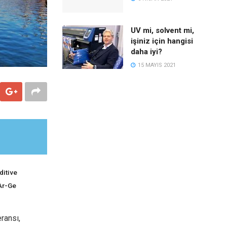
UV mi, solvent mi,
işiniz için hangisi
daha iyi?
15 MAYIS 2021
ditive
 Ar-Ge
eransı,