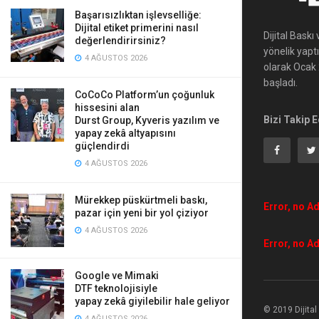
Başarısızlıktan işlevselliğe:
Dijital etiket primerini nasıl
Dijital Bask
değerlendirirsiniz?
yönelik yapt
4 AĞUSTOS 2026
olarak Ocak 2
başladı.
CoCoCo Platform’un çoğunluk
hissesini alan
Bizi Takip E
Durst Group, Kyveris yazılım ve
yapay zekâ altyapısını
güçlendirdi
4 AĞUSTOS 2026
Mürekkep püskürtmeli baskı,
Error, no Ad
pazar için yeni bir yol çiziyor
4 AĞUSTOS 2026
Error, no Ad
Google ve Mimaki
DTF teknolojisiyle
yapay zekâ giyilebilir hale geliyor
© 2019 Dijita
4 AĞUSTOS 2026