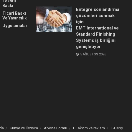
Tekstil
Baskı
Entegre sonlandırma
Ticari Baskı
çözümleri sunmak
Ve Yayıncılık
için
Uygulamalar
EMT International ve
Standard Finishing
Systems iş birliğini
genişletiyor
5 AĞUSTOS 2026
da
Künye ve İletişim
Abone Formu
E Takvim ve reklam
E-Dergi