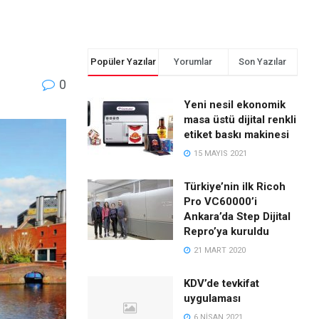
Popüler Yazılar
Yorumlar
Son Yazılar
0
Yeni nesil ekonomik
masa üstü dijital renkli
etiket baskı makinesi
15 MAYIS 2021
Türkiye’nin ilk Ricoh
Pro VC60000’i
Ankara’da Step Dijital
Repro’ya kuruldu
21 MART 2020
KDV’de tevkifat
uygulaması
6 NISAN 2021