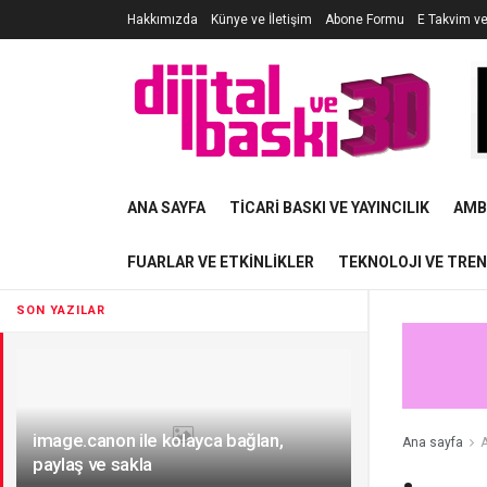
Hakkımızda
Künye ve İletişim
Abone Formu
E Takvim v
ANA SAYFA
TICARI BASKI VE YAYINCILIK
AMB
FUARLAR VE ETKINLIKLER
TEKNOLOJI VE TRE
SON YAZILAR
image.canon ile kolayca bağlan,
Ana sayfa
A
paylaş ve sakla