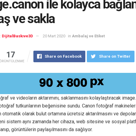
e.canon ile kolayca bağlan
aş ve sakla
:
DijitalBaskıve3D
20 Mart 2020
in
Ambalaj ve Etiket
17
Share on Facebook
Share on Twitter
ÖRÜNTÜLENME
ğraf ve videoların aktarımını, saklanmasını kolaylaştıracak image
otoğraf tutkunlarının beğenisine sundu. Canon fotoğraf makinele
n otomatik olarak bulut ortamına ücretsiz aktarılmasını ve depol
eni sistem aynı zamanda her cihaza, web sitesine ve sosyal plat
lanıp, görüntülerin paylaşılmasını da sağlıyor.