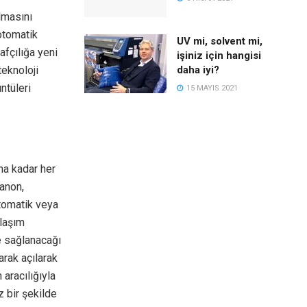
lmasını
otomatik
UV mi, solvent mi,
afçılığa yeni
işiniz için hangisi
teknoloji
daha iyi?
ntüleri
15 MAYIS 2021
na kadar her
canon,
otomatik veya
ylaşım
e sağlanacağı
arak açılarak
 aracılığıyla
z bir şekilde