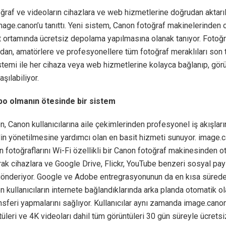
ğraf ve videoların cihazlara ve web hizmetlerine doğrudan aktarı
age.canon’u tanıttı. Yeni sistem, Canon fotoğraf makinelerinden 
t ortamında ücretsiz depolama yapılmasına olanak tanıyor. Fotoğr
dan, amatörlere ve profesyonellere tüm fotoğraf meraklıları son 
stemi ile her cihaza veya web hizmetlerine kolayca bağlanıp, görü
aşılabiliyor.
po olmanın ötesinde bir sistem
, Canon kullanıcılarına aile çekimlerinden profesyonel iş akışları
lin yönetilmesine yardımcı olan en basit hizmeti sunuyor. image.
rın fotoğraflarını Wi-Fi özellikli bir Canon fotoğraf makinesinden 
ak cihazlara ve Google Drive, Flickr, YouTube benzeri sosyal pa
 gönderiyor. Google ve Adobe entregrasyonunun da en kısa süred
 kullanıcıların internete bağlandıklarında arka planda otomatik ol
nsferi yapmalarını sağlıyor. Kullanıcılar aynı zamanda image.canon
leri ve 4K videoları dahil tüm görüntüleri 30 gün süreyle ücretsi