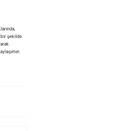
larında,
bir şekilde
yarak
paylaşımın