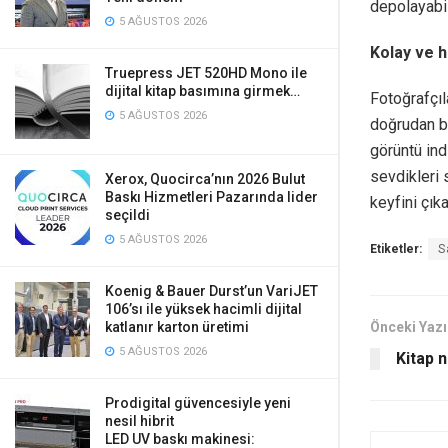
depolayabil
5 AĞUSTOS 2026
Kolay ve h
Truepress JET 520HD Mono ile
dijital kitap basımına girmek…
Fotoğrafçıl
5 AĞUSTOS 2026
doğrudan bu
görüntü indi
sevdikleri 
Xerox, Quocirca’nın 2026 Bulut
Baskı Hizmetleri Pazarında lider
keyfini çıka
seçildi
5 AĞUSTOS 2026
Etiketler:
S
Koenig & Bauer Durst’un VariJET
106’sı ile yüksek hacimli dijital
katlanır karton üretimi
Önceki Yazı
5 AĞUSTOS 2026
Kitap n
Prodigital güvencesiyle yeni
nesil hibrit
LED UV baskı makinesi: