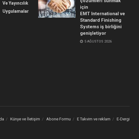
çözümleri sunmak
Ve Yayıncılık
için
Uygulamalar
EMT International ve
Standard Finishing
Systems iş birliğini
genişletiyor
5 AĞUSTOS 2026
da
Künye ve İletişim
Abone Formu
E Takvim ve reklam
E-Dergi