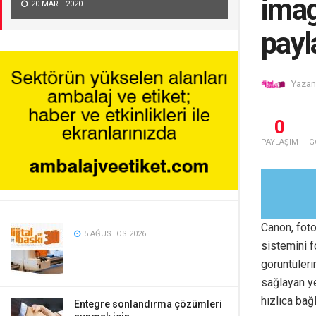
imag
20 MART 2020
payl
Yazan
0
PAYLAŞIM
G
Canon, foto
5 AĞUSTOS 2026
sistemini f
görüntüleri
sağlayan y
hızlıca bağ
Entegre sonlandırma çözümleri