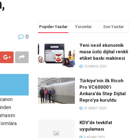
,
Popüler Yazılar
Yorumlar
Son Yazılar
0
Yeni nesil ekonomik
masa üstü dijital renkli
etiket baskı makinesi
15 MAYIS 2021
Türkiye’nin ilk Ricoh
Pro VC60000’i
Ankara’da Step Dijital
.canon
Repro’ya kuruldu
rinden
21 MART 2020
anmasını
KDV’de tevkifat
formlara
uygulaması
6 NISAN 2021