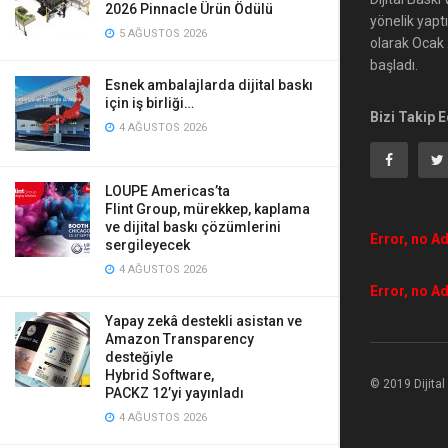
2026 Pinnacle Ürün Ödülü
yönelik yapt
5 AĞUSTOS 2026
olarak Ocak 2
başladı.
Esnek ambalajlarda dijital baskı
için iş birliği…
Bizi Takip E
4 AĞUSTOS 2026
LOUPE Americas’ta
Flint Group, mürekkep, kaplama
ve dijital baskı çözümlerini
Error, no Ad
sergileyecek
4 AĞUSTOS 2026
Error, no Ad
Yapay zekâ destekli asistan ve
Amazon Transparency
desteğiyle
Hybrid Software,
© 2019 Dijita
PACKZ 12’yi yayınladı
4 AĞUSTOS 2026