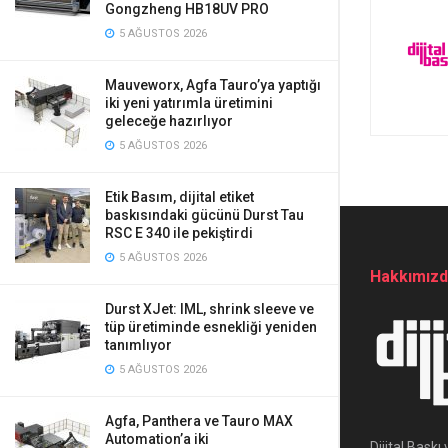
Gongzheng HB18UV PRO
5 AĞUSTOS 2026
Mauveworx, Agfa Tauro’ya yaptığı
iki yeni yatırımla üretimini
geleceğe hazırlıyor
5 AĞUSTOS 2026
Etik Basım, dijital etiket
baskısındaki gücünü Durst Tau
RSC E 340 ile pekiştirdi
5 AĞUSTOS 2026
Hakkımız
Durst XJet: IML, shrink sleeve ve
tüp üretiminde esnekliği yeniden
tanımlıyor
5 AĞUSTOS 2026
Agfa, Panthera ve Tauro MAX
Automation’a iki
Dijital Bask