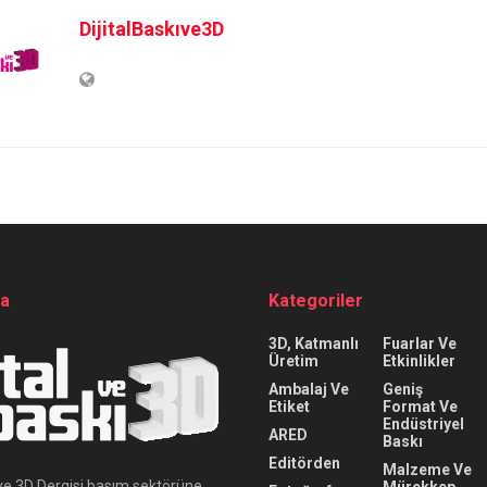
DijitalBaskıve3D
da
Kategoriler
3D, Katmanlı
Fuarlar Ve
Üretim
Etkinlikler
Ambalaj Ve
Geniş
Etiket
Format Ve
Endüstriyel
ARED
Baskı
Editörden
Malzeme Ve
ı ve 3D Dergisi basım sektörüne