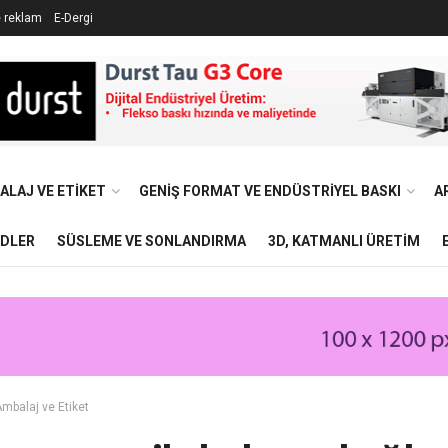
e reklam
E-Dergi
ALAJ VE ETIKET
GENIŞ FORMAT VE ENDÜSTRIYEL BASKI
A
NDLER
SÜSLEME VE SONLANDIRMA
3D, KATMANLI ÜRETIM
mbalaj ve Etiket