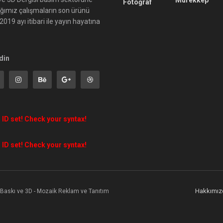
Mürekkep
Fotoğraf
ığımız çalışmaların son ürünü
019 ayı itibari ile yayın hayatına
din
 ID set! Check your syntax!
 ID set! Check your syntax!
Hakkımız
l Baskı ve 3D - Mozaik Reklam ve Tanıtım