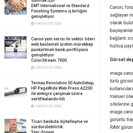
sunmak için
EMT International ve Standard
Canon, foto
Finishing Systems iş birliğini
sağlayan im
genişletiyor
olarak bulu
5 AĞUSTOS 2026
başlayanlar
bağlantı si
Canon yeni serisi ile sektör lideri
web beslemeli üretim mürekkep
hızlıca payl
püskürtmeli baskı portföyünü
genişletiyor
Görsel de
ColorStream 7000
5 AĞUSTOS 2026
image.canon
türlü görse
Tecnau Revolution 50 AutoSetup,
HP PageWide Web Press A2200
kullanıcıla
ile entegre çalışmak üzere
manuel olar
sertifikalandırıldı
sitelerine
5 AĞUSTOS 2026
image.canon
görüntü tra
Ticari baskıda dijitalleşme ve
sürdürülebilirlik:
RAW görüntü
Yeni dönem