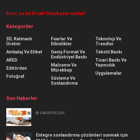
Error, no Ad ID set! Check your syntax!
Kategoriler
3D, Katmanlı
Fuarlar Ve
Teknolojı Ve
Üretim
Etkinlikler
Trendler
Ambalaj Ve Etiket
Geniş Format Ve
Tekstil Baskı
Endüstriyel Baskı
ARED
Ticari Baskı Ve
Malzeme Ve
Yayıncılık
Editörden
Mürekkep
Uygulamalar
Fotoğraf
Süsleme Ve
Sonlandırma
Son Haberler
5 AĞUSTOS 2026
Entegre sonlandırma çözümleri sunmak için