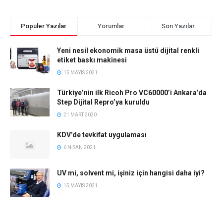
Popüler Yazılar
Yorumlar
Son Yazılar
Yeni nesil ekonomik masa üstü dijital renkli
etiket baskı makinesi
15 MAYIS 2021
Türkiye’nin ilk Ricoh Pro VC60000’i Ankara’da
Step Dijital Repro’ya kuruldu
21 MART 2020
KDV’de tevkifat uygulaması
6 NISAN 2021
UV mi, solvent mi, işiniz için hangisi daha iyi?
15 MAYIS 2021