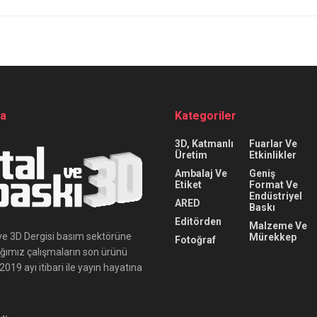
da
Kategoriler
3D, Katmanlı
Fuarlar Ve
Üretim
Etkinlikler
Ambalaj Ve
Geniş
Etiket
Format Ve
Endüstriyel
ARED
Baskı
Editörden
Malzeme Ve
ı ve 3D Dergisi basım sektörüne
Mürekkep
Fotoğraf
ığımız çalışmaların son ürünü
019 ayı itibari ile yayın hayatına