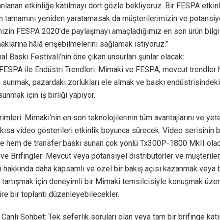
nlanan etkinliğe katılmayı dört gözle bekliyoruz. Bir FESPA etkin
n tamamını yeniden yaratamasak da müşterilerimizin ve potansiy
inizin FESPA 2020’de paylaşmayı amaçladığımız en son ürün bilgi
aklarına hâlâ erişebilmelerini sağlamak istiyoruz.”
l Baskı Festivali’nin öne çıkan unsurları şunlar olacak:
FESPA ile Endüstri Trendleri: Mimaki ve FESPA, mevcut trendler
 sunmak, pazardaki zorlukları ele almak ve baskı endüstrisindeki
 sunmak için iş birliği yapıyor.
imleri: Mimaki’nin en son teknolojilerinin tüm avantajlarını ve yet
kısa video gösterileri etkinlik boyunca sürecek. Video serisinin 
le hem de transfer baskı sunan çok yönlü Tx300P-1800 MkII olac
ve Brifingler: Mevcut veya potansiyel distribütörler ve müşterile
ri hakkında daha kapsamlı ve özel bir bakış açısı kazanmak veya b
nı tartışmak için deneyimli bir Mimaki temsilcisiyle konuşmak üzer
ire bir toplantı düzenleyebilecekler.
Canlı Sohbet: Tek seferlik soruları olan veya tam bir brifinge kat