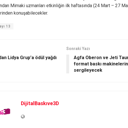
landan Mimaki uzmanları etkinliğin ilk haftasında (24 Mart – 27 Mar
rinden konuşabilecekler.
ayı 13
Sonraki Yazı
dan Lidya Grup’a ödül yağdı
Agfa Oberon ve Jeti Tau
format baskı makinelerin
sergileyecek
DijitalBaskıve3D