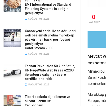
sunmak için
EMT International ve Standard
Finishing Systems iş birliğini
genişletiyor
0
5 AĞUSTOS 2026
PAYLAŞIM
G
Canon yeni serisi ile sektör lideri
web beslemeli üretim mürekkep
püskürtmeli baskı portföyünü
genişletiyor
ColorStream 7000
5 AĞUSTOS 2026
Mevcut ve
cezbetmek
Tecnau Revolution 50 AutoSetup,
HP PageWide Web Press A2200
Mimaki bu M
ile entegre çalışmak üzere
Sanal Festi
sertifikalandırıldı
seminerleri
5 AĞUSTOS 2026
Mürekkep p
Ticari baskıda dijitalleşme ve
Europe, müş
sürdürülebilirlik:
Yeni dönem