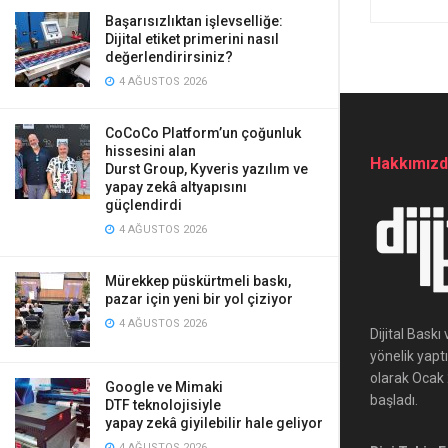
Başarısızlıktan işlevselliğe:
Dijital etiket primerini nasıl
değerlendirirsiniz?
4 AĞUSTOS 2026
CoCoCo Platform’un çoğunluk
hissesini alan
Hakkımız
Durst Group, Kyveris yazılım ve
yapay zekâ altyapısını
güçlendirdi
4 AĞUSTOS 2026
Mürekkep püskürtmeli baskı,
pazar için yeni bir yol çiziyor
4 AĞUSTOS 2026
Dijital Bask
yönelik yapt
olarak Ocak 2
Google ve Mimaki
başladı.
DTF teknolojisiyle
yapay zekâ giyilebilir hale geliyor
4 AĞUSTOS 2026