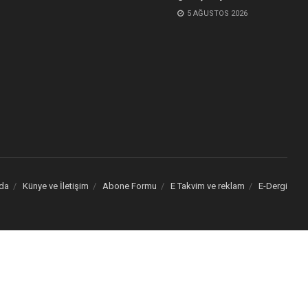
5 AĞUSTOS 2026
da
Künye ve İletişim
Abone Formu
E Takvim ve reklam
E-Dergi