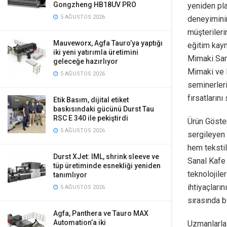
Gongzheng HB18UV PRO
yeniden pla
5 AĞUSTOS 2026
deneyimini
müşteriler
Mauveworx, Agfa Tauro’ya yaptığı
eğitim kayn
iki yeni yatırımla üretimini
Mimaki Sana
geleceğe hazırlıyor
Mimaki ve 
5 AĞUSTOS 2026
seminerleri
fırsatlarını
Etik Basım, dijital etiket
baskısındaki gücünü Durst Tau
RSC E 340 ile pekiştirdi
Ürün Göster
5 AĞUSTOS 2026
sergileyen 
hem teksti
Durst XJet: IML, shrink sleeve ve
Sanal Kafe 
tüp üretiminde esnekliği yeniden
teknolojile
tanımlıyor
ihtiyaçları
5 AĞUSTOS 2026
sırasında b
Agfa, Panthera ve Tauro MAX
Automation’a iki
Uzmanlarla 