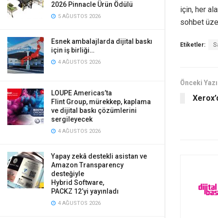
2026 Pinnacle Ürün Ödülü
için, her a
5 AĞUSTOS 2026
sohbet üze
Esnek ambalajlarda dijital baskı
Etiketler:
S
için iş birliği…
4 AĞUSTOS 2026
Önceki Yazı
LOUPE Americas’ta
Xerox’
Flint Group, mürekkep, kaplama
ve dijital baskı çözümlerini
sergileyecek
4 AĞUSTOS 2026
Yapay zekâ destekli asistan ve
Amazon Transparency
desteğiyle
Hybrid Software,
PACKZ 12’yi yayınladı
4 AĞUSTOS 2026