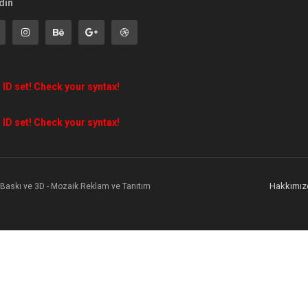
din
 ID set! Check your syntax!
 ID set! Check your syntax!
Hakkımız
l Baskı ve 3D - Mozaik Reklam ve Tanıtım