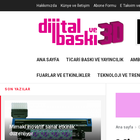
Hakkımızda
Künye ve İletişim
Abone Formu
E Takvim v
ANA SAYFA
TICARI BASKI VE YAYINCILIK
AMB
FUARLAR VE ETKINLIKLER
TEKNOLOJI VE TRE
SON YAZILAR
Mimaki inovatif sanal etkinlik
Ana sayfa
G
düzenliyor