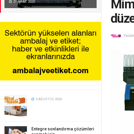
Mima
21 MART 2020
düze
Yazan
5 AĞUSTOS 2026
Entegre sonlandırma çözümleri