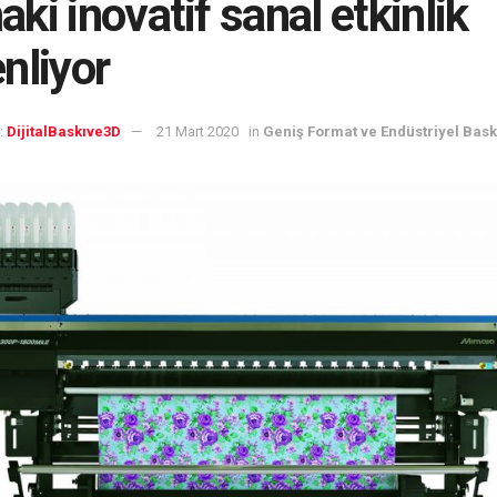
ki inovatif sanal etkinlik
nliyor
:
DijitalBaskıve3D
21 Mart 2020
in
Geniş Format ve Endüstriyel Bask