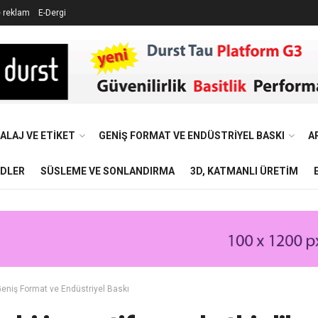
e reklam
E-Dergi
ALAJ VE ETIKET
GENIŞ FORMAT VE ENDÜSTRIYEL BASKI
A
NDLER
SÜSLEME VE SONLANDIRMA
3D, KATMANLI ÜRETIM
eniş Format ve Endüstriyel Baskı