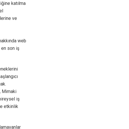
liğine katılma
el
lerine ve
 hakkında web
 en son iş
eneklerini
başlangıcı
ak.
r, Mimaki
ireysel iş
e etkinlik
ılamayanlar