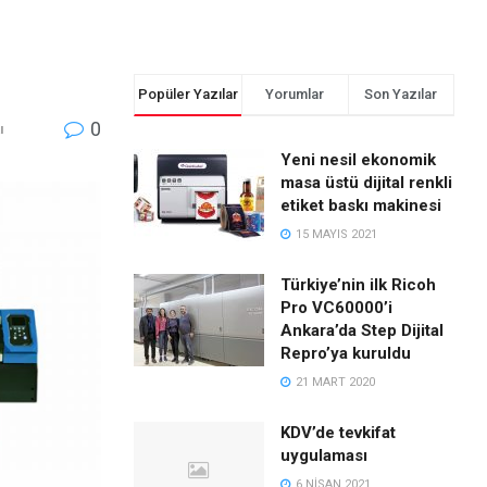
Popüler Yazılar
Yorumlar
Son Yazılar
0
ı
Yeni nesil ekonomik
masa üstü dijital renkli
etiket baskı makinesi
15 MAYIS 2021
Türkiye’nin ilk Ricoh
Pro VC60000’i
Ankara’da Step Dijital
Repro’ya kuruldu
21 MART 2020
KDV’de tevkifat
uygulaması
6 NISAN 2021