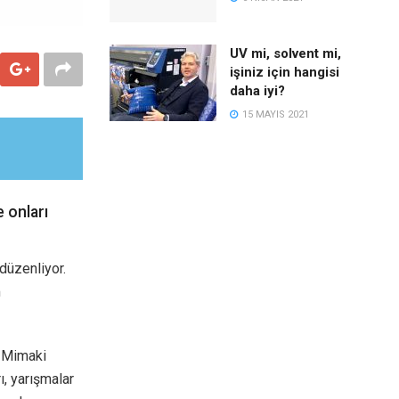
UV mi, solvent mi,
işiniz için hangisi
daha iyi?
15 MAYIS 2021
 onları
düzenliyor.
m
i Mimaki
ı, yarışmalar