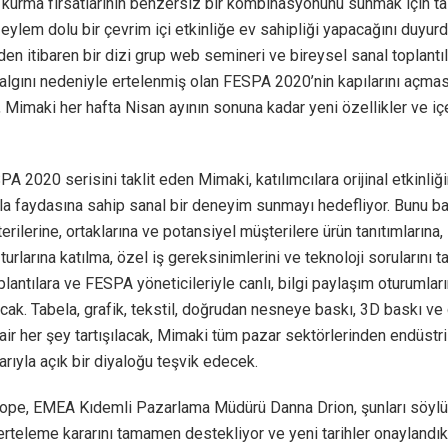
 kurma fırsatlarının benzersiz bir kombinasyonunu sunmak için t
, eylem dolu bir çevrim içi etkinliğe ev sahipliği yapacağını duyurdu
en itibaren bir dizi grup web semineri ve bireysel sanal toplantıl
lgını nedeniyle ertelenmiş olan FESPA 2020’nin kapılarını açmas
e, Mimaki her hafta Nisan ayının sonuna kadar yeni özellikler ve iç
SPA 2020 serisini taklit eden Mimaki, katılımcılara orijinal etkinl
la faydasına sahip sanal bir deneyim sunmayı hedefliyor. Bunu b
terilerine, ortaklarına ve potansiyel müşterilere ürün tanıtımların
turlarına katılma, özel iş gereksinimlerini ve teknoloji sorularını t
plantılara ve FESPA yöneticileriyle canlı, bilgi paylaşım oturumlar
acak. Tabela, grafik, tekstil, doğrudan nesneye baskı, 3D baskı ve
air her şey tartışılacak, Mimaki tüm pazar sektörlerinden endüstri
rıyla açık bir diyaloğu teşvik edecek.
ope, EMEA Kıdemli Pazarlama Müdürü Danna Drion, şunları söylü
rteleme kararını tamamen destekliyor ve yeni tarihler onaylandı