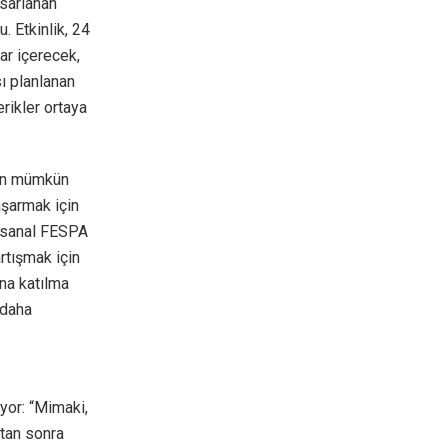
asarlanan
. Etkinlik, 24
ar içerecek,
ı planlanan
erikler ortaya
iğin mümkün
aşarmak için
a, sanal FESPA
artışmak için
ına katılma
 daha
yor: “Mimaki,
ktan sonra