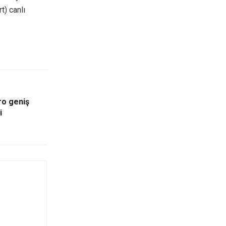
t) canlı
ro geniş
i