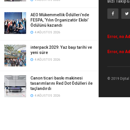
Bizi Takip E
AEO Mükemmellik Ödülleri’nde
FESPA, ‘Yılın Organizatör Ekibi’
Ödülünü kazandı
4 AĞUSTOS 2026
Error, no Ad
interpack 2029: Yaz başı tarihi ve
Error, no Ad
yeni süre
4 AĞUSTOS 2026
Canon ticari baskı makinesi
© 2019 Dijita
tasarımlarını Red Dot Ödülleri ile
taçlandırdı
4 AĞUSTOS 2026
Standartlar fark yaratır
4 AĞUSTOS 2026