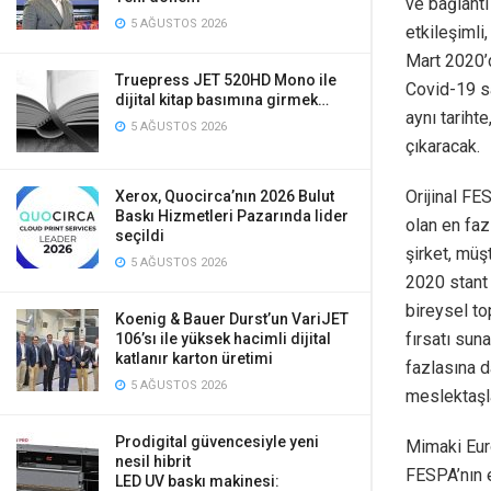
ve bağlantı
5 AĞUSTOS 2026
etkileşimli
Mart 2020’d
Truepress JET 520HD Mono ile
Covid-19 sa
dijital kitap basımına girmek…
aynı tariht
5 AĞUSTOS 2026
çıkaracak.
Orijinal FE
Xerox, Quocirca’nın 2026 Bulut
Baskı Hizmetleri Pazarında lider
olan en faz
seçildi
şirket, müş
5 AĞUSTOS 2026
2020 stant 
bireysel to
Koenig & Bauer Durst’un VariJET
fırsatı sun
106’sı ile yüksek hacimli dijital
katlanır karton üretimi
fazlasına d
5 AĞUSTOS 2026
meslektaşla
Prodigital güvencesiyle yeni
Mimaki Eur
nesil hibrit
FESPA’nın e
LED UV baskı makinesi: