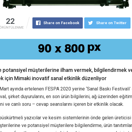
22
Share on Facebook
Share on Twitter
ÖRÜNTÜLENME
 potansiyel müşterilerine ilham vermek, bilgilendirmek ve
 için Mimaki inovatif sanal etkinlik düzenliyor
art ayında ertelenen FESPA 2020 yerine ‘Sanal Baskı Festivali’ 
val, şirket duyurularını, en son ürün bilgilerini, ağ üzerinden eğiti
ni ve canlı soru – cevap seanslarını içeren bir etkinlik olacak.
üskürtmeli yazıcılar ve kesim sistemlerinin önde gelen üreticis
terilerine ve potansiyel müşterilere bilgilendirme, ürün tanıtımlar