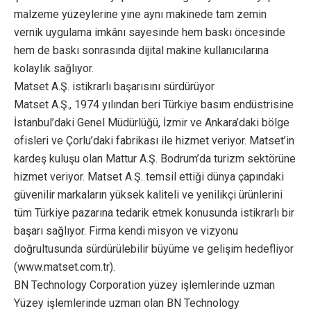
malzeme yüzeylerine yine aynı makinede tam zemin
vernik uygulama imkânı sayesinde hem baskı öncesinde
hem de baskı sonrasında dijital makine kullanıcılarına
kolaylık sağlıyor.
Matset A.Ş. istikrarlı başarısını sürdürüyor
Matset A.Ş., 1974 yılından beri Türkiye basım endüstrisine
İstanbul’daki Genel Müdürlüğü, İzmir ve Ankara’daki bölge
ofisleri ve Çorlu’daki fabrikası ile hizmet veriyor. Matset’in
kardeş kuluşu olan Mattur A.Ş. Bodrum’da turizm sektörüne
hizmet veriyor. Matset A.Ş. temsil ettiği dünya çapındaki
güvenilir markaların yüksek kaliteli ve yenilikçi ürünlerini
tüm Türkiye pazarına tedarik etmek konusunda istikrarlı bir
başarı sağlıyor. Firma kendi misyon ve vizyonu
doğrultusunda sürdürülebilir büyüme ve gelişim hedefliyor
(www.matset.com.tr).
BN Technology Corporation yüzey işlemlerinde uzman
Yüzey işlemlerinde uzman olan BN Technology