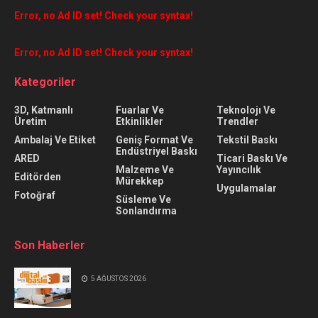
Error, no Ad ID set! Check your syntax!
Error, no Ad ID set! Check your syntax!
Kategoriler
3D, Katmanlı
Fuarlar Ve
Teknolojı Ve
Üretim
Etkinlikler
Trendler
Ambalaj Ve Etiket
Geniş Format Ve
Tekstil Baskı
Endüstriyel Baskı
ARED
Ticari Baskı Ve
Malzeme Ve
Yayıncılık
Editörden
Mürekkep
Uygulamalar
Fotoğraf
Süsleme Ve
Sonlandırma
Son Haberler
5 AĞUSTOS 2026