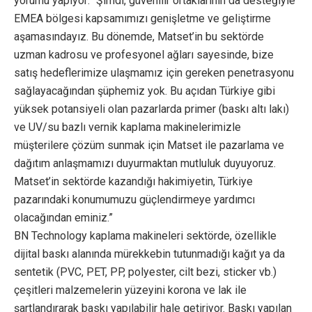
yorumu yapıyor: “Şimdi, güvenilir ortaklarının da desteğiyle
EMEA bölgesi kapsamımızı genişletme ve geliştirme
aşamasındayız. Bu dönemde, Matset’in bu sektörde
uzman kadrosu ve profesyonel ağları sayesinde, bize
satış hedeflerimize ulaşmamız için gereken penetrasyonu
sağlayacağından şüphemiz yok. Bu açıdan Türkiye gibi
yüksek potansiyeli olan pazarlarda primer (baskı altı lakı)
ve UV/su bazlı vernik kaplama makinelerimizle
müşterilere çözüm sunmak için Matset ile pazarlama ve
dağıtım anlaşmamızı duyurmaktan mutluluk duyuyoruz.
Matset’in sektörde kazandığı hakimiyetin, Türkiye
pazarındaki konumumuzu güçlendirmeye yardımcı
olacağından eminiz.”
BN Technology kaplama makineleri sektörde, özellikle
dijital baskı alanında mürekkebin tutunmadığı kağıt ya da
sentetik (PVC, PET, PP, polyester, cilt bezi, sticker vb.)
çeşitleri malzemelerin yüzeyini korona ve lak ile
şartlandırarak baskı yapılabilir hale getiriyor. Baskı yapılan