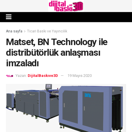
Ana sayfa
Ticari Baskı ve Yayıncılık
Matset, BN Technology ile
distribütörlük anlaşması
imzaladı
Yazan:
DijitalBaskıve3D
19 Mayıs 2020