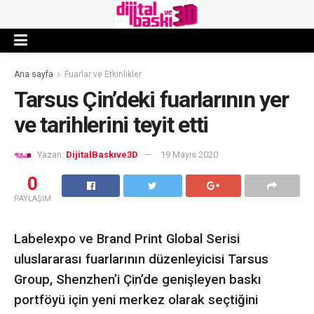
Ana sayfa
Fuarlar ve Etkinlikler
Tarsus Çin’deki fuarlarının yer
ve tarihlerini teyit etti
Yazan:
DijitalBaskıve3D
19 Mayıs 2020
0
PAYLAŞIM
Labelexpo ve Brand Print Global Serisi
uluslararası fuarlarının düzenleyicisi Tarsus
Group, Shenzhen’i Çin’de genişleyen baskı
portföyü için yeni merkez olarak seçtiğini