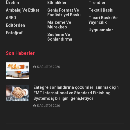
Üretim
Etkinlikler
Trendler
Ambalaj Ve Etiket
Geniş Format Ve
Tekstil Baskı
Endüstriyel Baskı
ARED
Ticari Baskı Ve
Malzeme Ve
Yayıncılık
Editörden
Mürekkep
Uygulamalar
Fotoğraf
Süsleme Ve
Sonlandırma
Son Haberler
5 AĞUSTOS 2026
Entegre sonlandırma çözümleri sunmak için
EMT International ve Standard Finishing
Systems iş birliğini genişletiyor
5 AĞUSTOS 2026