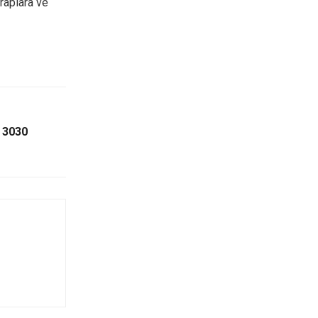
araplara ve
n 3030