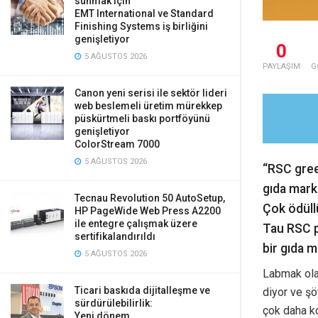
sunmak için
EMT International ve Standard
Finishing Systems iş birliğini
genişletiyor
0
5 AĞUSTOS 2026
PAYLAŞIM
G
Canon yeni serisi ile sektör lideri
web beslemeli üretim mürekkep
püskürtmeli baskı portföyünü
genişletiyor
ColorStream 7000
5 AĞUSTOS 2026
“RSC gree
gıda marka
Tecnau Revolution 50 AutoSetup,
Çok ödüll
HP PageWide Web Press A2200
ile entegre çalışmak üzere
Tau RSC p
sertifikalandırıldı
bir gıda 
5 AĞUSTOS 2026
Labmak olar
Ticari baskıda dijitalleşme ve
diyor ve şö
sürdürülebilirlik:
çok daha ko
Yeni dönem