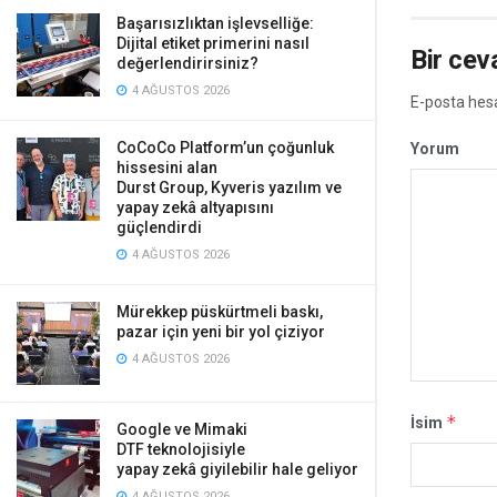
Başarısızlıktan işlevselliğe:
Dijital etiket primerini nasıl
Bir cev
değerlendirirsiniz?
4 AĞUSTOS 2026
E-posta hes
CoCoCo Platform’un çoğunluk
Yorum
hissesini alan
Durst Group, Kyveris yazılım ve
yapay zekâ altyapısını
güçlendirdi
4 AĞUSTOS 2026
Mürekkep püskürtmeli baskı,
pazar için yeni bir yol çiziyor
4 AĞUSTOS 2026
*
İsim
Google ve Mimaki
DTF teknolojisiyle
yapay zekâ giyilebilir hale geliyor
4 AĞUSTOS 2026