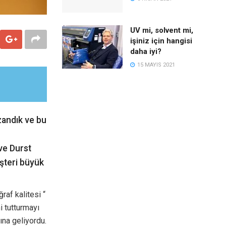
UV mi, solvent mi,
işiniz için hangisi
daha iyi?
15 MAYIS 2021
zandık ve bu
ve Durst
şteri büyük
raf kalitesi “
i tutturmayı
ına geliyordu.