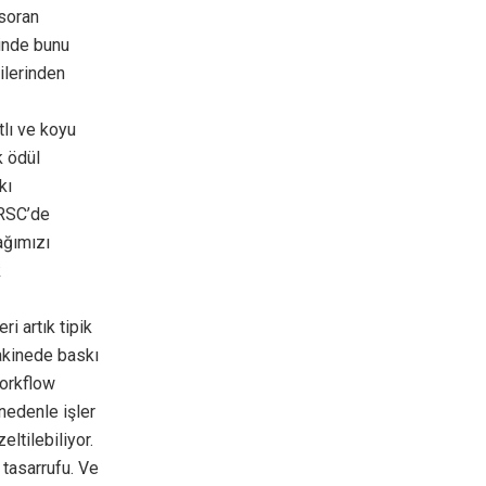
 soran
sinde bunu
ilerinden
lı ve koyu
k ödül
kı
 RSC’de
ağımızı
k
ri artık tipik
makinede baskı
Workflow
nedenle işler
ltilebiliyor.
 tasarrufu. Ve