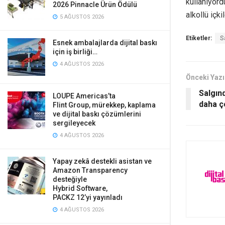
kullanıyord
2026 Pinnacle Ürün Ödülü
alkollü içki
5 AĞUSTOS 2026
Etiketler:
S
Esnek ambalajlarda dijital baskı
için iş birliği…
4 AĞUSTOS 2026
Önceki Yazı
Salgın
LOUPE Americas’ta
daha ç
Flint Group, mürekkep, kaplama
ve dijital baskı çözümlerini
sergileyecek
4 AĞUSTOS 2026
Yapay zekâ destekli asistan ve
Amazon Transparency
desteğiyle
Hybrid Software,
PACKZ 12’yi yayınladı
4 AĞUSTOS 2026