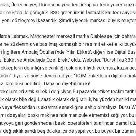
larak, floresan yeşil logosunu yeniden üretip üretemeyeceğimizi
bir müşteri ile görüştük. RSC green ink’in fantastik kalitesi saye
e yeni sözleşmeyi kazandık. Şimdi yiyecek markası büyük müşter
arda Labmak, Manchester merkezli marka Diablesse için baharat
ine süslenmiş ve basılmış karmaşık bir resimli etiketle iki büyü
i İngiltere Ambalaj Ödülleri’nde ‘Yılın Etiketi’, diğeri ise Dijital Bas
e ‘Etiket ve Ambalajda Özel Efekt’ oldu. Webster, “Durst Tau 330
ekkeplerin derinliği ve canlılığı çok önemliydi ve onsuz kazanac
um” diyor ve şöyle devam ediyor. “ROM etiketlerini dijital olara
ı kim düşünebilirdi. Daha ne diyebilirim ki!
eksinimleri artık sürekli değişiyor. Bu pazarda etiket teslim tarihle
ük olarak bile değil, saatlik olarak değiştirilir, bu yüzden her iki 
 veya flekso’dan iş aktarma esnekliğine sahip olmalıyız. Durst 
ımı dosyaları baskı makinesinde manipüle etmemizi sağlıyor, bu 
dyoya geri göndermeden baskı operatörleri tarafından derhal düze
r değişiklik şimdi beş dakika içinde yapılıyor, bu büyük bir zaman