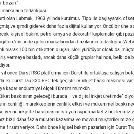
r bozan.”
markaların tedarikçisi
rketi olan Labmak, 1963 yılında kurulmuş. Tipo ile başlayarak, ofse
miş ve şimdi giderek daha fazla dijital kullanıyor. Öncü bir üne s
ecek, kişisel bakım, petro kimya ve dekoratif kaplamalar gibi paza
giltere’nin önde gelen markalarından bazılarının tedarikçisi. Webst
li olarak 100 bin etiketten oluşan işleri yürütüyor olsak da, müşte
riş vermeye başladı, ancak daha küçük gruplar halinde, belki de 
diyor.
yıl önce Durst RSC platformu için Durst ile ortaklaşa çalışan beta
da iki Durst Tau 330 RSC tek geçişli UV inkjet baskı makinesi var
ya kadar endüstriyel ölçekli üretim mümkün.
tiket baskısının geleceği burada – ve dijital inkjet üretimde” diyor
lerin canlılığı, mürekkeplerin canlılık etkisi ve mükemmel baskı n
kso yerine inkjette basılmasını isteyen süpermarket zincirlerimiz 
mız bize daha fazla müşteri kazanma ve mevcut müşterilerimize d
e fırsatı veriyor. Daha önce kişisel bakım pazarları için Durst Ta