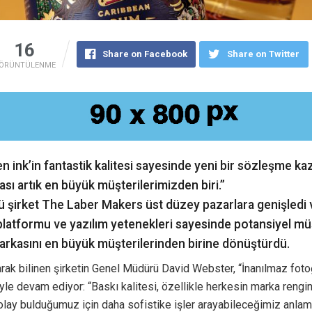
16
Share on Facebook
Share on Twitter
ÖRÜNTÜLENME
n ink’in fantastik kalitesi sayesinde yeni bir sözleşme ka
sı artık en büyük müşterilerimizden biri.”
ü şirket The Laber Makers üst düzey pazarlara genişledi 
latformu ve yazılım yetenekleri sayesinde potansiyel mü
markasını en büyük müşterilerinden birine dönüştürdü.
ak bilinen şirketin Genel Müdürü David Webster, “İnanılmaz fotoğ
yle devam ediyor: “Baskı kalitesi, özellikle herkesin marka rengin
lay bulduğumuz için daha sofistike işler arayabileceğimiz anlam