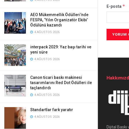
*
E-posta
AEO Mükemmellik Ödülleri’nde
FESPA, ‘Yılın Organizatör Ekibi’
Ödülünü kazandı
4 AĞUSTOS 2026
interpack 2029: Yaz başı tarihi ve
yeni süre
4 AĞUSTOS 2026
Hakkımız
Canon ticari baskı makinesi
tasarımlarını Red Dot Ödülleri ile
taçlandırdı
4 AĞUSTOS 2026
Standartlar fark yaratır
4 AĞUSTOS 2026
Dijital Bask