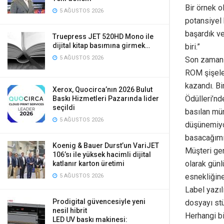
Bir örnek o
5 AĞUSTOS 2026
potansiyel 
başardık v
Truepress JET 520HD Mono ile
dijital kitap basımına girmek…
biri.”
5 AĞUSTOS 2026
Son zamanl
ROM şişeler
kazandı. Bir
Xerox, Quocirca’nın 2026 Bulut
Ödülleri’nd
Baskı Hizmetleri Pazarında lider
seçildi
basılan mür
5 AĞUSTOS 2026
düşünemiyor
basacağımız
Koenig & Bauer Durst’un VariJET
Müşteri ger
106’sı ile yüksek hacimli dijital
olarak günl
katlanır karton üretimi
esnekliğine
5 AĞUSTOS 2026
Label yazıl
Prodigital güvencesiyle yeni
dosyayı stü
nesil hibrit
Herhangi bi
LED UV baskı makinesi: