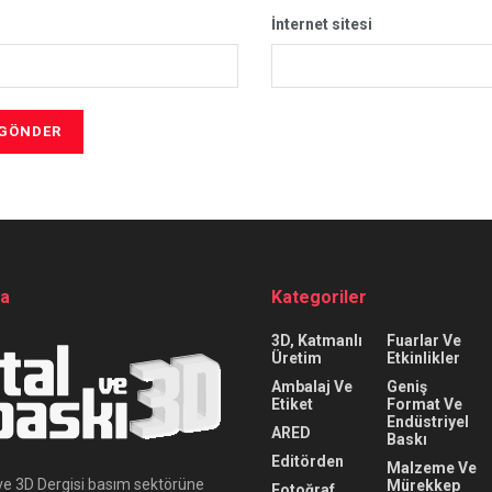
İnternet sitesi
da
Kategoriler
3D, Katmanlı
Fuarlar Ve
Üretim
Etkinlikler
Ambalaj Ve
Geniş
Etiket
Format Ve
Endüstriyel
ARED
Baskı
Editörden
Malzeme Ve
ı ve 3D Dergisi basım sektörüne
Mürekkep
Fotoğraf