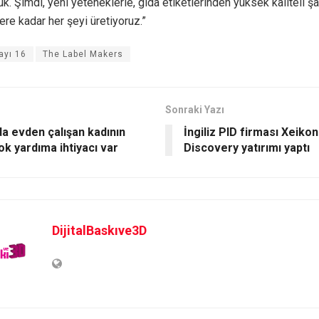
uk. Şimdi, yeni yeteneklerle, gıda etiketlerinden yüksek kaliteli ş
lere kadar her şeyi üretiyoruz.”
ayı 16
The Label Makers
Sonraki Yazı
da evden çalışan kadının
İngiliz PID firması Xeiko
ok yardıma ihtiyacı var
Discovery yatırımı yaptı
DijitalBaskıve3D