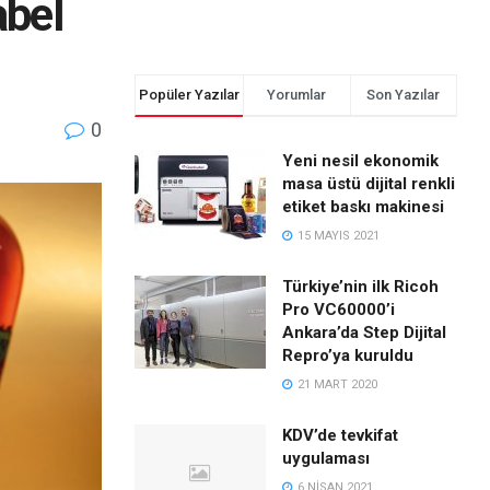
abel
Popüler Yazılar
Yorumlar
Son Yazılar
0
Yeni nesil ekonomik
masa üstü dijital renkli
etiket baskı makinesi
15 MAYIS 2021
Türkiye’nin ilk Ricoh
Pro VC60000’i
Ankara’da Step Dijital
Repro’ya kuruldu
21 MART 2020
KDV’de tevkifat
uygulaması
6 NISAN 2021