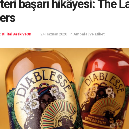
eri başarı hikâyesi: The L
ers
:
DijitalBaskıve3D
24 Haziran 2020
in
Ambalaj ve Etiket