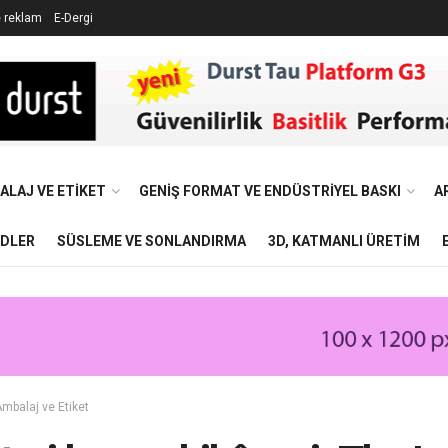
e reklam
E-Dergi
ALAJ VE ETIKET
GENIŞ FORMAT VE ENDÜSTRIYEL BASKI
A
NDLER
SÜSLEME VE SONLANDIRMA
3D, KATMANLI ÜRETIM
mbalaj ve Etiket