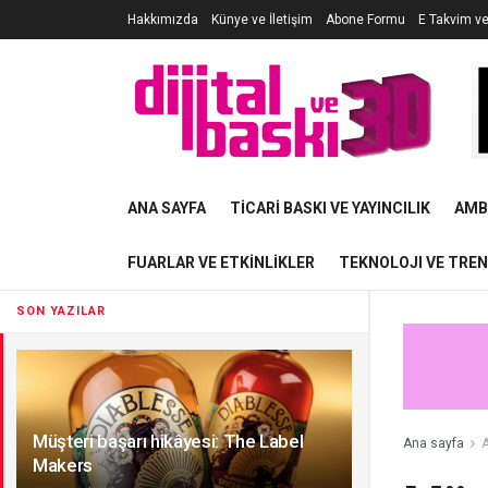
Hakkımızda
Künye ve İletişim
Abone Formu
E Takvim v
ANA SAYFA
TICARI BASKI VE YAYINCILIK
AMB
FUARLAR VE ETKINLIKLER
TEKNOLOJI VE TRE
SON YAZILAR
Müşteri başarı hikâyesi: The Label
Ana sayfa
A
Makers