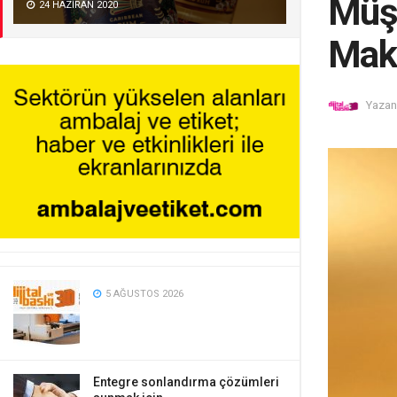
Müşt
24 HAZIRAN 2020
Mak
Yazan
5 AĞUSTOS 2026
Entegre sonlandırma çözümleri