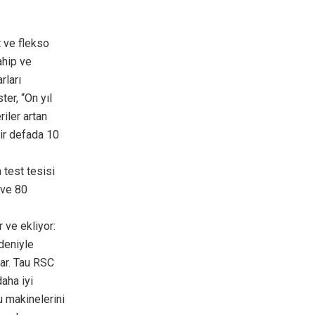
t ve flekso
ahip ve
rları
er, “On yıl
riler artan
bir defada 10
 test tesisi
 ve 80
 ve ekliyor:
edeniyle
var. Tau RSC
aha iyi
u makinelerini