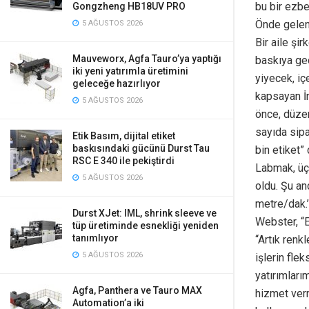
bu bir ezbe
Gongzheng HB18UV PRO
Önde gelen 
5 AĞUSTOS 2026
Bir aile şi
Mauveworx, Agfa Tauro’ya yaptığı
baskıya geç
iki yeni yatırımla üretimini
yiyecek, iç
geleceğe hazırlıyor
kapsayan İn
5 AĞUSTOS 2026
önce, düzen
sayıda sipa
Etik Basım, dijital etiket
baskısındaki gücünü Durst Tau
bin etiket” 
RSC E 340 ile pekiştirdi
Labmak, üç 
5 AĞUSTOS 2026
oldu. Şu an
metre/dak.’
Durst XJet: IML, shrink sleeve ve
Webster, “E
tüp üretiminde esnekliği yeniden
tanımlıyor
“Artık renk
5 AĞUSTOS 2026
işlerin fle
yatırımları
Agfa, Panthera ve Tauro MAX
hizmet verm
Automation’a iki