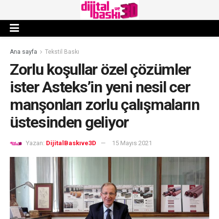
Ana sayfa
Tekstil Baskı
Zorlu koşullar özel çözümler
ister Asteks’in yeni nesil cer
manşonları zorlu çalışmaların
üstesinden geliyor
Yazan:
DijitalBaskıve3D
15 Mayıs 2021