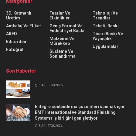
Kategoriler
3D, Katmanlı
Fuarlar Ve
Teknolojı Ve
Üretim
Etkinlikler
Trendler
Ambalaj Ve Etiket
Geniş Format Ve
Tekstil Baskı
Endüstriyel Baskı
ARED
Ticari Baskı Ve
Malzeme Ve
Yayıncılık
Editörden
Mürekkep
Uygulamalar
Fotoğraf
Süsleme Ve
Sonlandırma
Son Haberler
5 AĞUSTOS 2026
Entegre sonlandırma çözümleri sunmak için
EMT International ve Standard Finishing
Systems iş birliğini genişletiyor
5 AĞUSTOS 2026