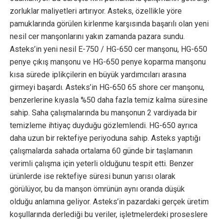
zorluklar maliyetleri artırıyor. Asteks, özellikle yöre
pamuklarında görülen kirlenme karşısında başarılı olan yeni
nesil cer manşonlarını yakın zamanda pazara sundu.
Asteks’in yeni nesil E-750 / HG-650 cer manşonu, HG-650
penye çıkış manşonu ve HG-650 penye koparma manşonu
kısa sürede iplikçilerin en büyük yardımcıları arasına
girmeyi başardı. Asteks’in HG-650 65 shore cer manşonu,
benzerlerine kıyasla %50 daha fazla temiz kalma süresine
sahip. Saha çalışmalarında bu manşonun 2 vardiyada bir
temizleme ihtiyaç duyduğu gözlemlendi. HG-650 ayrıca
daha uzun bir rektefiye periyoduna sahip. Asteks yaptığı
çalışmalarda sahada ortalama 60 günde bir taşlamanın
verimli çalışma için yeterli olduğunu tespit etti. Benzer
ürünlerde ise rektefiye süresi bunun yarısı olarak
görülüyor, bu da manşon ömrünün aynı oranda düşük
olduğu anlamına geliyor. Asteks’in pazardaki gerçek üretim
koşullarında derlediği bu veriler, işletmelerdeki proseslere