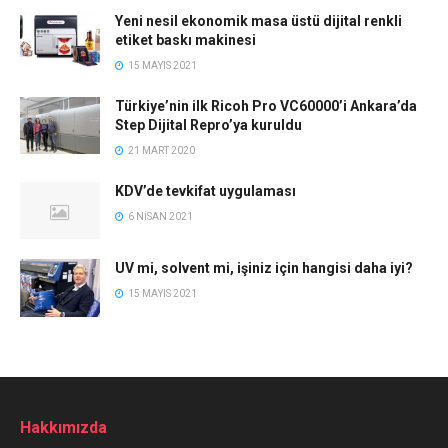
Yeni nesil ekonomik masa üstü dijital renkli
etiket baskı makinesi
15 MAYIS 2021
Türkiye’nin ilk Ricoh Pro VC60000’i Ankara’da
Step Dijital Repro’ya kuruldu
21 MART 2020
KDV’de tevkifat uygulaması
6 NISAN 2021
UV mi, solvent mi, işiniz için hangisi daha iyi?
15 MAYIS 2021
Hakkımızda