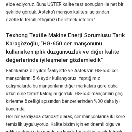
elde ediyoruz. Bunu USTER kalite test sonuçları ile net bir
şekilde gördük. Asteks’i manşon kalitesi açısından
özellikle tercih ettiğimizi belirtmek isterim.”
Texhong Textile Makine Enerji Sorumlusu Tarık
Karagözoğlu, “HG-650 cer manşonunu
kullanırken iplik düzgünsüzlük ve diğer kalite
değerlerinde iyileşmeler gözlemledik”
Fabrikamız bir yıldır faaliyette ve Asteks’in HG-650 cer
manşonlarını 5-6 aydır kullanıyoruz. Yaptığımız
çalışmalarda bu manşonların diğer markalara göre daha
uzun süre temiz kaldığını gördük. HG-650 manşonları geç
kirlenme özelliği açısından benzerlerinden %30 daha iyi
konumda.
Her bir vardiyada standart olarak, cer manşonlarına iki kere
temizlik uyguluyoruz. Kalite bizim için en önemli olgu ve
iplik kalitemizi bu yönde en küçük bir riskten uzak tutmak