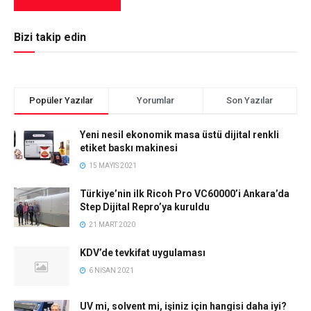
Bizi takip edin
Popüler Yazılar
Yorumlar
Son Yazılar
Yeni nesil ekonomik masa üstü dijital renkli
etiket baskı makinesi
15 MAYIS 2021
Türkiye’nin ilk Ricoh Pro VC60000’i Ankara’da
Step Dijital Repro’ya kuruldu
21 MART 2020
KDV’de tevkifat uygulaması
6 NISAN 2021
UV mi, solvent mi, işiniz için hangisi daha iyi?