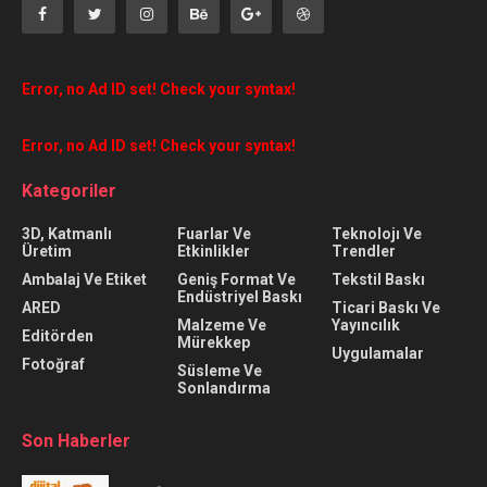
Error, no Ad ID set! Check your syntax!
Error, no Ad ID set! Check your syntax!
Kategoriler
3D, Katmanlı
Fuarlar Ve
Teknolojı Ve
Üretim
Etkinlikler
Trendler
Ambalaj Ve Etiket
Geniş Format Ve
Tekstil Baskı
Endüstriyel Baskı
ARED
Ticari Baskı Ve
Malzeme Ve
Yayıncılık
Editörden
Mürekkep
Uygulamalar
Fotoğraf
Süsleme Ve
Sonlandırma
Son Haberler