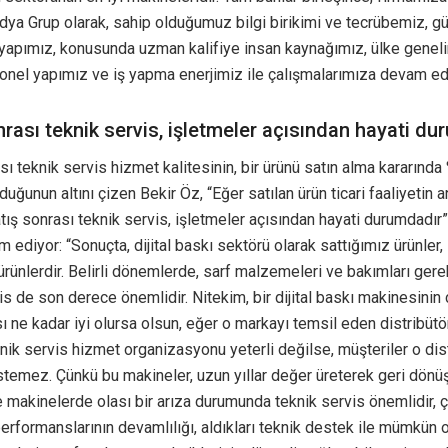
Lidya Grup olarak, sahip olduğumuz bilgi birikimi ve tecrübemiz, g
yapımız, konusunda uzman kalifiye insan kaynağımız, ülke genel
onel yapımız ve iş yapma enerjimiz ile çalışmalarımıza devam ed
nrası teknik servis, işletmeler açısından hayati d
sı teknik servis hizmet kalitesinin, bir ürünü satın alma kararınd
lduğunun altını çizen Bekir Öz, “Eğer satılan ürün ticari faaliyetin 
atış sonrası teknik servis, işletmeler açısından hayati durumdadır”
 ediyor: “Sonuçta, dijital baskı sektörü olarak sattığımız ürünler,
ürünlerdir. Belirli dönemlerde, sarf malzemeleri ve bakımları gere
is de son derece önemlidir. Nitekim, bir dijital baskı makinesinin
 ne kadar iyi olursa olsun, eğer o markayı temsil eden distribütö
nik servis hizmet organizasyonu yeterli değilse, müşteriler o dist
stemez. Çünkü bu makineler, uzun yıllar değer üreterek geri dönüş
e makinelerde olası bir arıza durumunda teknik servis önemlidir, 
performanslarının devamlılığı, aldıkları teknik destek ile mümkün o