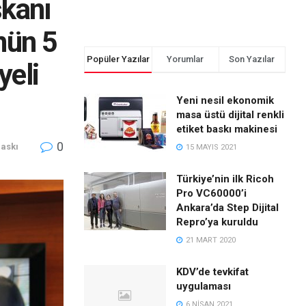
şkanı
ünün 5
Popüler Yazılar
Yorumlar
Son Yazılar
yeli
Yeni nesil ekonomik
masa üstü dijital renkli
etiket baskı makinesi
0
Baskı
15 MAYIS 2021
Türkiye’nin ilk Ricoh
Pro VC60000’i
Ankara’da Step Dijital
Repro’ya kuruldu
21 MART 2020
KDV’de tevkifat
uygulaması
6 NISAN 2021