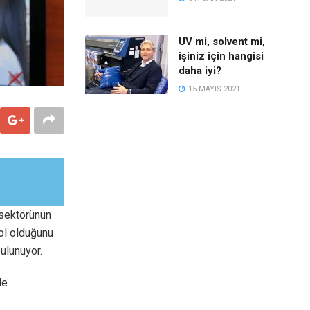
UV mi, solvent mi,
işiniz için hangisi
daha iyi?
15 MAYIS 2021
 sektörünün
yol olduğunu
bulunuyor.
le