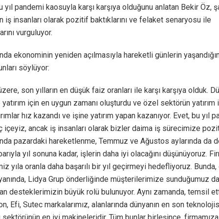
 yıl pandemi kaosuyla karşı karşıya olduğunu anlatan Bekir Öz, şa
n iş insanları olarak pozitif baktıklarını ve felaket senaryosu ile
arını vurguluyor.
ında ekonominin yeniden açılmasıyla hareketli günlerin yaşandığı
unları söylüyor:
üzere, son yılların en düşük faiz oranları ile karşı karşıya olduk. D
şe yatırım için en uygun zamanı oluşturdu ve özel sektörün yatırım i
ırımlar hız kazandı ve işine yatırım yapan kazanıyor. Evet, bu yıl 
ç içeyiz, ancak iş insanları olarak bizler daima iş sürecimize pozi
ında pazardaki hareketlenme, Temmuz ve Ağustos aylarında da d
tibarıyla yıl sonuna kadar, işlerin daha iyi olacağını düşünüyoruz. F
imiz yıla oranla daha başarılı bir yıl geçirmeyi hedefliyoruz. Bunda,
n yanında, Lidya Grup önderliğinde müşterilerimize sunduğumuz d
n desteklerimizin büyük rolü bulunuyor. Aynı zamanda, temsil et
n, Efi, Sutec markalarımız, alanlarında dünyanın en son teknoloji
kı sektörünün en iyi makineleridir. Tüm bunlar birleşince, firmamıza