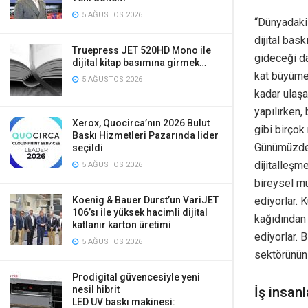
5 AĞUSTOS 2026
“Dünyadaki 
dijital bas
Truepress JET 520HD Mono ile
gideceği da
dijital kitap basımına girmek…
kat büyüme 
5 AĞUSTOS 2026
kadar ulaşa
yapılırken,
Xerox, Quocirca’nın 2026 Bulut
gibi birçok
Baskı Hizmetleri Pazarında lider
Günümüzde,
seçildi
dijitalleşm
5 AĞUSTOS 2026
bireysel mü
ediyorlar. 
Koenig & Bauer Durst’un VariJET
106’sı ile yüksek hacimli dijital
kağıdından 
katlanır karton üretimi
ediyorlar. B
5 AĞUSTOS 2026
sektörünün
Prodigital güvencesiyle yeni
nesil hibrit
İş insanl
LED UV baskı makinesi: