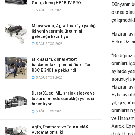
Gongzheng HB18UV PRO
Dünyanın bu
5 AĞUSTOS 2026
olursa olsu
çalışmadıkl
Mauveworx, Agfa Tauro’ya yaptığı
iki yeni yatırımla üretimini
Haziran ay
geleceğe hazırlıyor
Bekir Öz, ş
5 AĞUSTOS 2026
“Bildiğiniz 
Etik Basım, dijital etiket
oranları, i
baskısındaki gücünü Durst Tau
RSC E 340 ile pekiştirdi
aylarda yat
5 AĞUSTOS 2026
sorunuyla i
Haziran ay
Durst XJet: IML, shrink sleeve ve
Eylül ayı i
tüp üretiminde esnekliği yeniden
yıl, geçtiğ
tanımlıyor
oranlarını
5 AĞUSTOS 2026
ve finansma
Xerox, Epso
Agfa, Panthera ve Tauro MAX
Automation’a iki
dijital bas