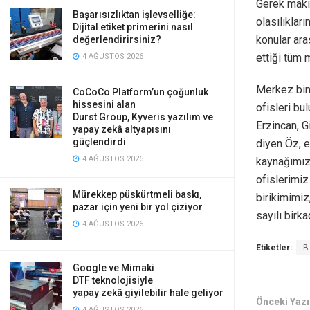
Gerek makin
Başarısızlıktan işlevselliğe:
olasılıklar
Dijital etiket primerini nasıl
konular ara
değerlendirirsiniz?
ettiği tüm 
4 AĞUSTOS 2026
Merkez bina
CoCoCo Platform’un çoğunluk
hissesini alan
ofisleri bu
Durst Group, Kyveris yazılım ve
Erzincan, G
yapay zekâ altyapısını
güçlendirdi
diyen Öz, e
4 AĞUSTOS 2026
kaynağımız 
ofislerimiz
Mürekkep püskürtmeli baskı,
birikimimiz
pazar için yeni bir yol çiziyor
sayılı birk
4 AĞUSTOS 2026
Etiketler:
B
Google ve Mimaki
DTF teknolojisiyle
yapay zekâ giyilebilir hale geliyor
Önceki Yazı
4 AĞUSTOS 2026