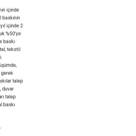
mın içinde
al baskının
yıl içinde 2
aşık %50’ye
ne baskı
l, tekstil
i.
nüşümde,
, gerek
kılar talep
, duvar
rı talep
al baskı
r