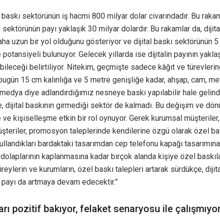
baskı sektörünün iş hacmi 800 milyar dolar civarındadır. Bu raka
kı sektörünün payı yaklaşık 30 milyar dolardır. Bu rakamlar da, dijit
ha uzun bir yol olduğunu gösteriyor ve dijital baskı sektörünün 5 
potansiyeli bulunuyor. Gelecek yıllarda ise dijitalin payının yakl
bileceği belirtiliyor. Nitekim, geçmişte sadece kâğıt ve türevleri
 bugün 15 cm kalınlığa ve 5 metre genişliğe kadar, ahşap, cam, meta
 medya diye adlandırdığımız nesneye baskı yapılabilir hale gelind
 dijital baskının girmediği sektör de kalmadı. Bu değişim ve dö
e ve kişiselleşme etkin bir rol oynuyor. Gerek kurumsal müşteriler
şteriler, promosyon taleplerinde kendilerine özgü olarak özel bas
Kullandıkları bardaktaki tasarımdan cep telefonu kapağı tasarımına
dolaplarının kaplanmasına kadar birçok alanda kişiye özel baskıla
ireylerin ve kurumların, özel baskı talepleri artarak sürdükçe, dijit
 payı da artmaya devam edecektir.”
arı pozitif bakıyor, felaket senaryosu ile çalışmıyo