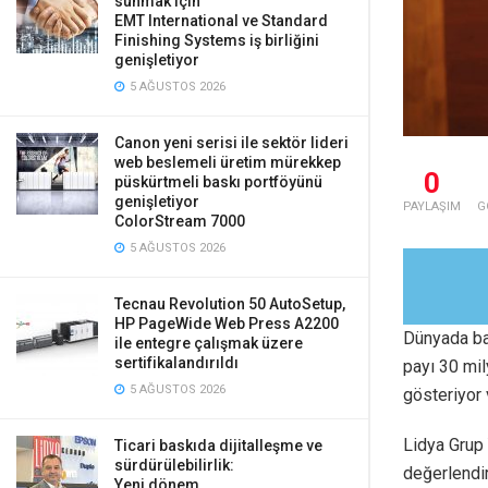
sunmak için
EMT International ve Standard
Finishing Systems iş birliğini
genişletiyor
5 AĞUSTOS 2026
Canon yeni serisi ile sektör lideri
web beslemeli üretim mürekkep
0
püskürtmeli baskı portföyünü
genişletiyor
PAYLAŞIM
G
ColorStream 7000
5 AĞUSTOS 2026
Tecnau Revolution 50 AutoSetup,
HP PageWide Web Press A2200
Dünyada bas
ile entegre çalışmak üzere
sertifikalandırıldı
payı 30 mil
5 AĞUSTOS 2026
gösteriyor 
Lidya Grup
Ticari baskıda dijitalleşme ve
sürdürülebilirlik:
değerlendir
Yeni dönem