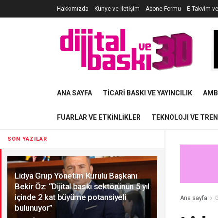
Hakkımızda
Künye ve İletişim
Abone Formu
E Takvim v
ANA SAYFA
TICARI BASKI VE YAYINCILIK
AMB
FUARLAR VE ETKINLIKLER
TEKNOLOJI VE TRE
SON YAZILAR
Lidya Grup Yönetim Kurulu Başkanı
Bekir Öz: “Dijital baskı sektörünün 5 yıl
içinde 2 kat büyüme potansiyeli
Ana sayfa
G
bulunuyor”