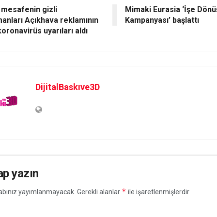
 mesafenin gizli
Mimaki Eurasia ‘İşe Dön
anları Açıkhava reklamının
Kampanyası’ başlattı
koronavirüs uyarıları aldı
DijitalBaskıve3D
ap yazın
*
abınız yayımlanmayacak.
Gerekli alanlar
ile işaretlenmişlerdir