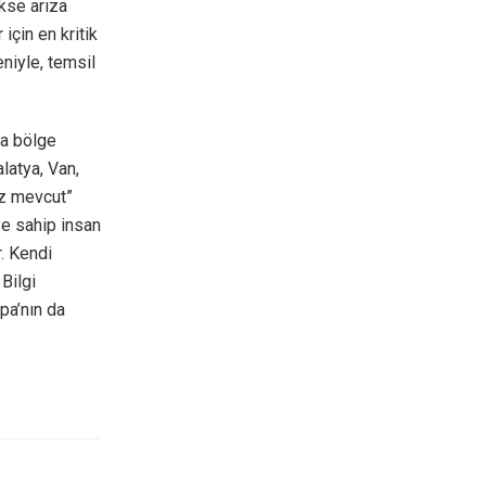
kse arıza
için en kritik
niyle, temsil
da bölge
latya, Van,
iz mevcut”
ye sahip insan
r. Kendi
Bilgi
pa’nın da