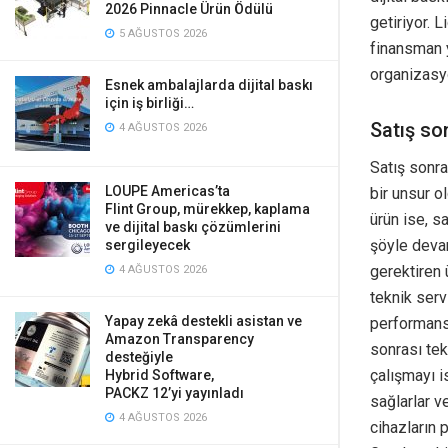
2026 Pinnacle Ürün Ödülü
getiriyor. 
5 AĞUSTOS 2026
finansman 
organizasy
Esnek ambalajlarda dijital baskı
için iş birliği…
Satış so
4 AĞUSTOS 2026
Satış sonra
LOUPE Americas’ta
bir unsur o
Flint Group, mürekkep, kaplama
ürün ise, s
ve dijital baskı çözümlerini
şöyle devam
sergileyecek
gerektiren 
4 AĞUSTOS 2026
teknik serv
Yapay zekâ destekli asistan ve
performansı
Amazon Transparency
sonrası tek
desteğiyle
çalışmayı i
Hybrid Software,
PACKZ 12’yi yayınladı
sağlarlar v
4 AĞUSTOS 2026
cihazların 