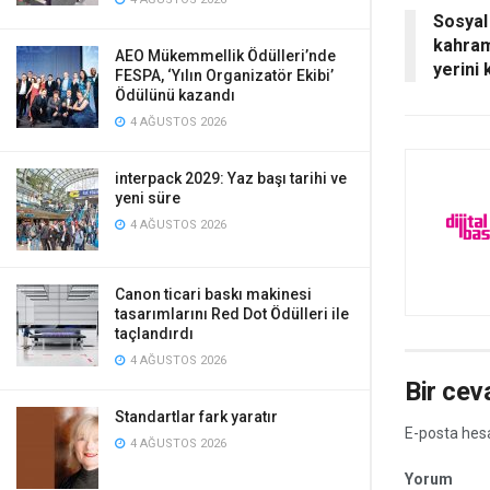
Sosyal
kahram
AEO Mükemmellik Ödülleri’nde
yerini 
FESPA, ‘Yılın Organizatör Ekibi’
Ödülünü kazandı
4 AĞUSTOS 2026
interpack 2029: Yaz başı tarihi ve
yeni süre
4 AĞUSTOS 2026
Canon ticari baskı makinesi
tasarımlarını Red Dot Ödülleri ile
taçlandırdı
4 AĞUSTOS 2026
Bir cev
Standartlar fark yaratır
E-posta hes
4 AĞUSTOS 2026
Yorum