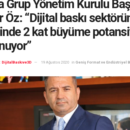
a Grup Yönetim Kurulu Ba
r Öz: “Dijital baskı sektör
içinde 2 kat büyüme potansi
nuyor”
:
DijitalBaskıve3D
19 Ağustos 2020
in
Geniş Format ve Endüstriyel 