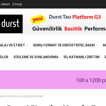
e reklam
E-Dergi
ALAJ VE ETIKET
GENIŞ FORMAT VE ENDÜSTRIYEL BASKI
A
NDLER
SÜSLEME VE SONLANDIRMA
3D, KATMANLI ÜRETIM
eniş Format ve Endüstriyel Baskı