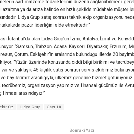
elerin sarf malzeme tedariklerinin düzenli sağlanabilmesi, gere
ını azaltma ya da arıza halinde en hızlı şekilde müdahale müşteriler 
sındadır. Lidya Grup satış sonrası teknik ekip organizasyonu nede
markalarda pazar liderliğini elde etmektedir.”
sı İstanbul’da olan Lidya Grup’un İzmir, Antalya, İzmit ve Konya’
lunuyor. “Samsun, Trabzon, Adana, Kayseri, Diyarbakır, Erzurum, Ma
iresun, Çorum, Eskişehir’in aralarında bulunduğu illerde 20 bayim
kliyor: “Yüzün üzerinde konusunda ciddi bilgi birikimi ve tecrübe
var ve yaklaşık 45 kişilik satış sonrası servis ekibimiz bulunuyo
 ve bayilerimiz aracılığıyla, ülkemiz geneline hizmet götürüyoruz. 
, tecrübemiz, organizasyon yapımız ve finansal gücümüz ile Avru
aç firması arasındayız.”
ekir Öz
Lidya Grup
Sayı 18
Sonraki Yazı