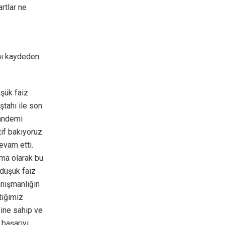
rtlar ne
nı kaydeden
üşük faiz
ştahı ile son
pandemi
tif bakıyoruz.
evam etti.
irma olarak bu
 düşük faiz
anışmanlığın
tiğimiz
sine sahip ve
 başarıyı