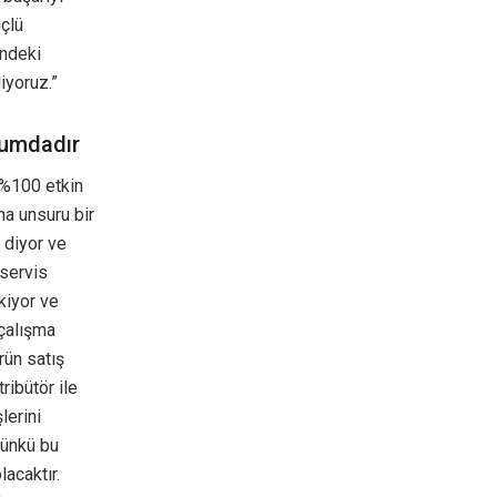
üçlü
indeki
iyoruz.”
urumdadır
a %100 etkin
ana unsuru bir
 diyor ve
 servis
kiyor ve
 çalışma
rün satış
ribütör ile
lerini
çünkü bu
lacaktır.