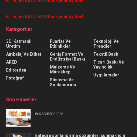
Error, no Ad ID set! Check your syntax!
Error, no Ad ID set! Check your syntax!
Kategoriler
3D, Katmanlı
Fuarlar Ve
Teknolojı Ve
Üretim
Etkinlikler
Trendler
Ambalaj Ve Etiket
Geniş Format Ve
Tekstil Baskı
Endüstriyel Baskı
ARED
Ticari Baskı Ve
Malzeme Ve
Yayıncılık
Editörden
Mürekkep
Uygulamalar
Fotoğraf
Süsleme Ve
Sonlandırma
Son Haberler
5 AĞUSTOS 2026
Entegre sonlandırma çözümleri sunmak için