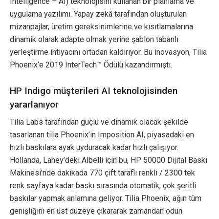
Intelligence – AI) teknolojisini kullanan bir planlama ve
uygulama yazılımı. Yapay zekâ tarafından oluşturulan
mizanpajlar, üretim gereksinimlerine ve kısıtlamalarına
dinamik olarak adapte olmak yerine şablon tabanlı
yerleştirme ihtiyacını ortadan kaldırıyor. Bu inovasyon, Tilia
Phoenix’e 2019 InterTech™ Ödülü kazandırmıştı.
HP Indigo müşterileri AI teknolojisinden
yararlanıyor
Tilia Labs tarafından güçlü ve dinamik olacak şekilde
tasarlanan tilia Phoenix’in Imposition AI, piyasadaki en
hızlı baskılara ayak uyduracak kadar hızlı çalışıyor.
Hollanda, Lahey’deki Albelli için bu, HP 50000 Dijital Baskı
Makinesi’nde dakikada 770 çift taraflı renkli / 2300 tek
renk sayfaya kadar baskı sırasında otomatik, çok şeritli
baskılar yapmak anlamına geliyor. Tilia Phoenix, ağın tüm
genişliğini en üst düzeye çıkararak zamandan ödün