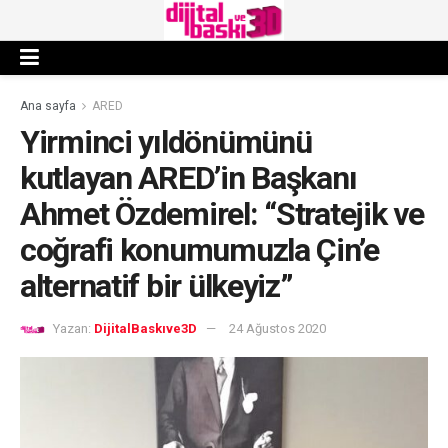
Ana sayfa
ARED
Yirminci yıldönümünü
kutlayan ARED’in Başkanı
Ahmet Özdemirel: “Stratejik ve
coğrafi konumumuzla Çin’e
alternatif bir ülkeyiz”
Yazan:
DijitalBaskıve3D
24 Ağustos 2020