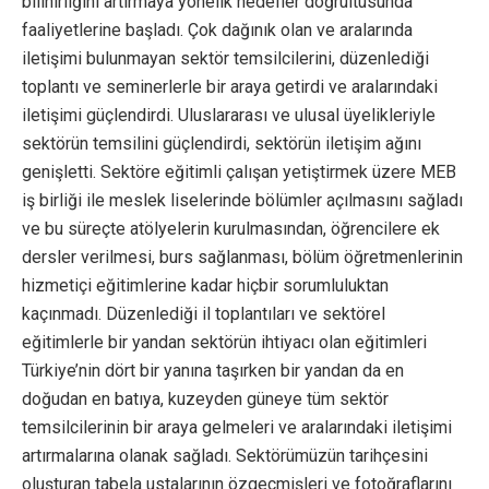
bilinirliğini artırmaya yönelik hedefler doğrultusunda
faaliyetlerine başladı. Çok dağınık olan ve aralarında
iletişimi bulunmayan sektör temsilcilerini, düzenlediği
toplantı ve seminerlerle bir araya getirdi ve aralarındaki
iletişimi güçlendirdi. Uluslararası ve ulusal üyelikleriyle
sektörün temsilini güçlendirdi, sektörün iletişim ağını
genişletti. Sektöre eğitimli çalışan yetiştirmek üzere MEB
iş birliği ile meslek liselerinde bölümler açılmasını sağladı
ve bu süreçte atölyelerin kurulmasından, öğrencilere ek
dersler verilmesi, burs sağlanması, bölüm öğretmenlerinin
hizmetiçi eğitimlerine kadar hiçbir sorumluluktan
kaçınmadı. Düzenlediği il toplantıları ve sektörel
eğitimlerle bir yandan sektörün ihtiyacı olan eğitimleri
Türkiye’nin dört bir yanına taşırken bir yandan da en
doğudan en batıya, kuzeyden güneye tüm sektör
temsilcilerinin bir araya gelmeleri ve aralarındaki iletişimi
artırmalarına olanak sağladı. Sektörümüzün tarihçesini
oluşturan tabela ustalarının özgeçmişleri ve fotoğraflarını