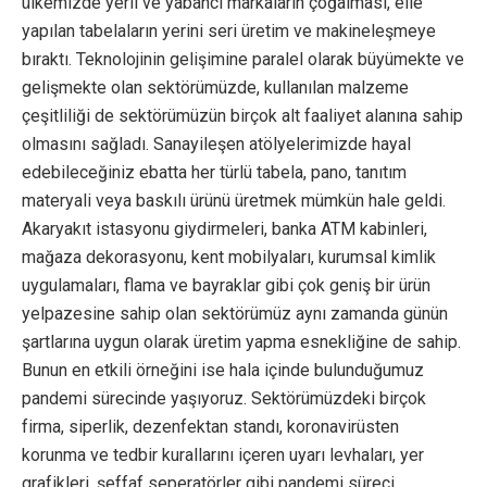
ülkemizde yerli ve yabancı markaların çoğalması, elle
yapılan tabelaların yerini seri üretim ve makineleşmeye
bıraktı. Teknolojinin gelişimine paralel olarak büyümekte ve
gelişmekte olan sektörümüzde, kullanılan malzeme
çeşitliliği de sektörümüzün birçok alt faaliyet alanına sahip
olmasını sağladı. Sanayileşen atölyelerimizde hayal
edebileceğiniz ebatta her türlü tabela, pano, tanıtım
materyali veya baskılı ürünü üretmek mümkün hale geldi.
Akaryakıt istasyonu giydirmeleri, banka ATM kabinleri,
mağaza dekorasyonu, kent mobilyaları, kurumsal kimlik
uygulamaları, flama ve bayraklar gibi çok geniş bir ürün
yelpazesine sahip olan sektörümüz aynı zamanda günün
şartlarına uygun olarak üretim yapma esnekliğine de sahip.
Bunun en etkili örneğini ise hala içinde bulunduğumuz
pandemi sürecinde yaşıyoruz. Sektörümüzdeki birçok
firma, siperlik, dezenfektan standı, koronavirüsten
korunma ve tedbir kurallarını içeren uyarı levhaları, yer
grafikleri, şeffaf seperatörler gibi pandemi süreci