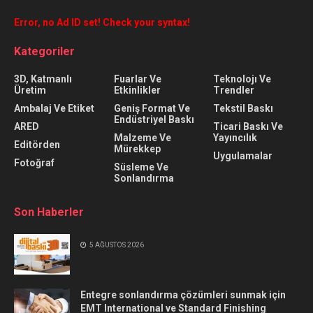
Error, no Ad ID set! Check your syntax!
Kategoriler
3D, Katmanlı
Fuarlar Ve
Teknolojı Ve
Üretim
Etkinlikler
Trendler
Ambalaj Ve Etiket
Geniş Format Ve
Tekstil Baskı
Endüstriyel Baskı
ARED
Ticari Baskı Ve
Malzeme Ve
Yayıncılık
Editörden
Mürekkep
Uygulamalar
Fotoğraf
Süsleme Ve
Sonlandırma
Son Haberler
5 AĞUSTOS 2026
Entegre sonlandırma çözümleri sunmak için
EMT International ve Standard Finishing