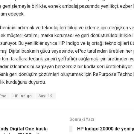
e genişlemeyle birlikte, esnek ambalaj pazarında yenilikçi, ezber
vam edecek.
lbenisini artırmak ve teknolojileri takip ve izleme için değişken ve
ek müşteri katılımı, marka koruması ve geri dönüştürülebilirlikle ilg
sunuyor. Bu yenilikler ayrıca HP Indigo ve iş ortağı teknolojileri ü
lmış. Dijital baskının gücü sayesinde, ePac tarafından üretilen her
i tüm taraflara tedarik zinciri şeffaflığı sağlamak için üretimden 
adar izlenmesini sağlayan benzersiz bir kodla seri üretilebiliyor.
abanlı geri dönüşüm çözümleri oluşturmak için RePurpose Techno
aklık kurduğunu duyurdu.
Pac
HP Indigo
Sayı 19
Sonraki Yazı
ndy Digital One baskı
HP Indigo 20000 ile yeni 