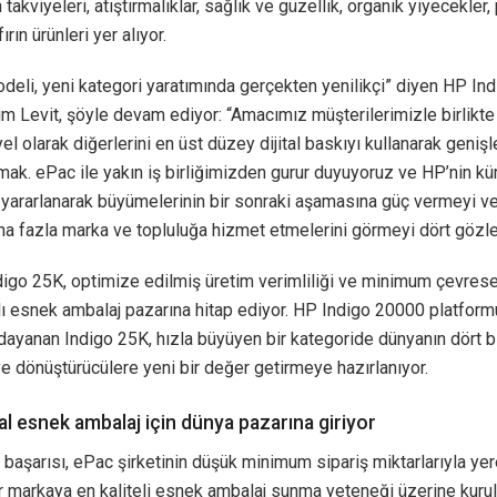
takviyeleri, atıştırmalıklar, sağlık ve güzellik, organik yiyecekler,
ırın ürünleri yer alıyor.
deli, yeni kategori yaratımında gerçekten yenilikçi” diyen HP In
 Levit, şöyle devam ediyor: “Amacımız müşterilerimizle birlikte
el olarak diğerlerini en üst düzey dijital baskıyı kullanarak geniş
mak. ePac ile yakın iş birliğimizden gurur duyuyoruz ve HP’nin kü
 yararlanarak büyümelerinin bir sonraki aşamasına güç vermeyi v
a fazla marka ve topluluğa hizmet etmelerini görmeyi dört gözle
igo 25K, optimize edilmiş üretim verimliliği ve minimum çevresel
lı esnek ambalaj pazarına hitap ediyor. HP Indigo 20000 platfor
dayanan Indigo 25K, hızla büyüyen bir kategoride dünyanın dört b
e dönüştürücülere yeni bir değer getirmeye hazırlanıyor.
tal esnek ambalaj için dünya pazarına giriyor
başarısı, ePac şirketinin düşük minimum sipariş miktarlarıyla ye
r markaya en kaliteli esnek ambalaj sunma yeteneği üzerine kuru