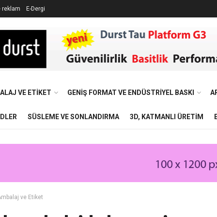
e reklam
E-Dergi
ALAJ VE ETIKET
GENIŞ FORMAT VE ENDÜSTRIYEL BASKI
A
NDLER
SÜSLEME VE SONLANDIRMA
3D, KATMANLI ÜRETIM
mbalaj ve Etiket