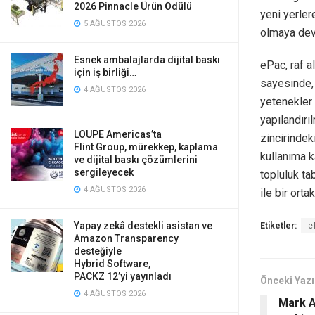
2026 Pinnacle Ürün Ödülü
yeni yerler
5 AĞUSTOS 2026
olmaya de
Esnek ambalajlarda dijital baskı
ePac, raf a
için iş birliği…
sayesinde, 
4 AĞUSTOS 2026
yetenekler 
yapılandırı
LOUPE Americas’ta
zincirindek
Flint Group, mürekkep, kaplama
kullanıma k
ve dijital baskı çözümlerini
sergileyecek
topluluk t
4 AĞUSTOS 2026
ile bir ort
Yapay zekâ destekli asistan ve
Etiketler:
e
Amazon Transparency
desteğiyle
Hybrid Software,
PACKZ 12’yi yayınladı
Önceki Yazı
4 AĞUSTOS 2026
Mark A