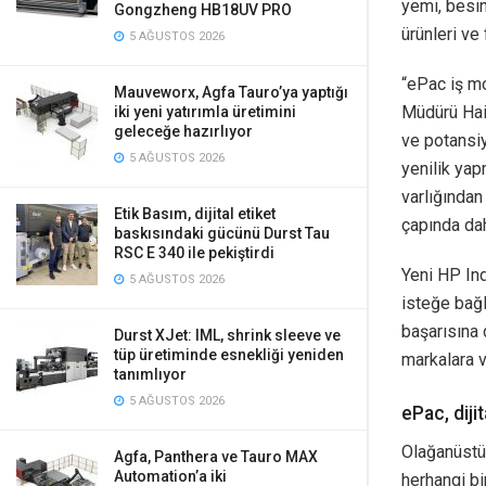
yemi, besin 
Gongzheng HB18UV PRO
ürünleri ve f
5 AĞUSTOS 2026
“ePac iş mo
Mauveworx, Agfa Tauro’ya yaptığı
Müdürü Haim
iki yeni yatırımla üretimini
geleceğe hazırlıyor
ve potansiy
5 AĞUSTOS 2026
yenilik yap
varlığından
Etik Basım, dijital etiket
çapında dah
baskısındaki gücünü Durst Tau
RSC E 340 ile pekiştirdi
Yeni HP Ind
5 AĞUSTOS 2026
isteğe bağ
başarısına 
Durst XJet: IML, shrink sleeve ve
tüp üretiminde esnekliği yeniden
markalara v
tanımlıyor
5 AĞUSTOS 2026
ePac, diji
Olağanüstü 
Agfa, Panthera ve Tauro MAX
Automation’a iki
herhangi bi