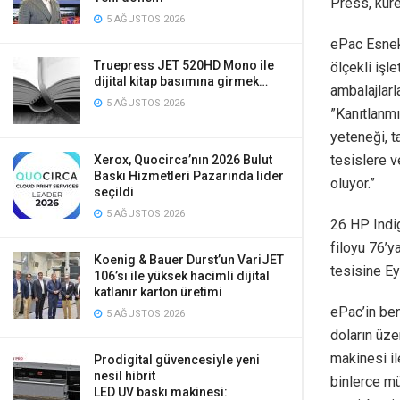
Press, kür
5 AĞUSTOS 2026
ePac Esnek 
Truepress JET 520HD Mono ile
ölçekli işl
dijital kitap basımına girmek…
ambalajlar
5 AĞUSTOS 2026
”Kanıtlanmı
yeteneği, 
tesislere v
Xerox, Quocirca’nın 2026 Bulut
Baskı Hizmetleri Pazarında lider
oluyor.”
seçildi
5 AĞUSTOS 2026
26 HP Indig
filoyu 76’y
Koenig & Bauer Durst’un VariJET
tesisine Ey
106’sı ile yüksek hacimli dijital
katlanır karton üretimi
ePac’in ben
5 AĞUSTOS 2026
doların üze
makinesi il
Prodigital güvencesiyle yeni
nesil hibrit
binlerce mü
LED UV baskı makinesi: