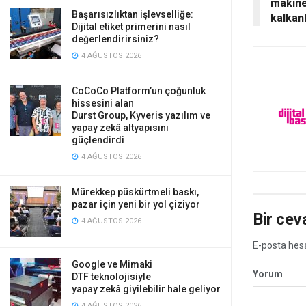
makine
Başarısızlıktan işlevselliğe:
kalkanl
Dijital etiket primerini nasıl
değerlendirirsiniz?
4 AĞUSTOS 2026
CoCoCo Platform’un çoğunluk
hissesini alan
Durst Group, Kyveris yazılım ve
yapay zekâ altyapısını
güçlendirdi
4 AĞUSTOS 2026
Mürekkep püskürtmeli baskı,
pazar için yeni bir yol çiziyor
Bir cev
4 AĞUSTOS 2026
E-posta hes
Google ve Mimaki
Yorum
DTF teknolojisiyle
yapay zekâ giyilebilir hale geliyor
4 AĞUSTOS 2026