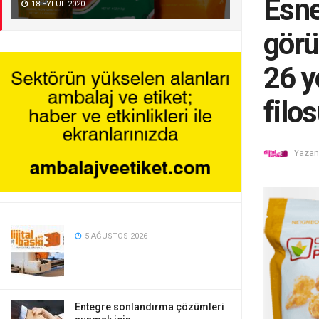
Esne
18 EYLÜL 2020
görü
26 y
filo
Yazan
5 AĞUSTOS 2026
Entegre sonlandırma çözümleri