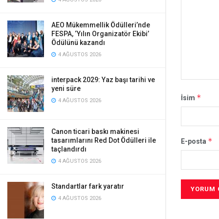
AEO Mükemmellik Ödülleri’nde
FESPA, ‘Yılın Organizatör Ekibi’
Ödülünü kazandı
4 AĞUSTOS 2026
interpack 2029: Yaz başı tarihi ve
yeni süre
*
İsim
4 AĞUSTOS 2026
Canon ticari baskı makinesi
tasarımlarını Red Dot Ödülleri ile
*
E-posta
taçlandırdı
4 AĞUSTOS 2026
Standartlar fark yaratır
4 AĞUSTOS 2026