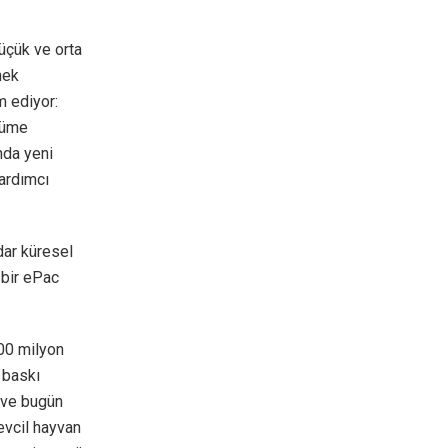
üçük ve orta
nek
m ediyor:
üyüme
nda yeni
yardımcı
dar küresel
 bir ePac
100 milyon
 baskı
ü ve bugün
evcil hayvan