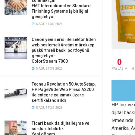
sunmak için
EMT International ve Standard
Finishing Systems iş birliğini
genişletiyor
5 AĞUSTOS 2026
Canon yeni serisi ile sektör lideri
web beslemeli üretim mürekkep
püskürtmeli baskı portföyünü
genişletiyor
0
ColorStream 7000
PAYLAŞIM
G
5 AĞUSTOS 2026
Tecnau Revolution 50 AutoSetup,
HP PageWide Web Press A2200
ile entegre çalışmak üzere
sertifikalandırıldı
HP Inc. ve 
5 AĞUSTOS 2026
dijital bas
ivmesinde y
Ticari baskıda dijitalleşme ve
Amerika, Av
sürdürülebilirlik:
Yeni dönem