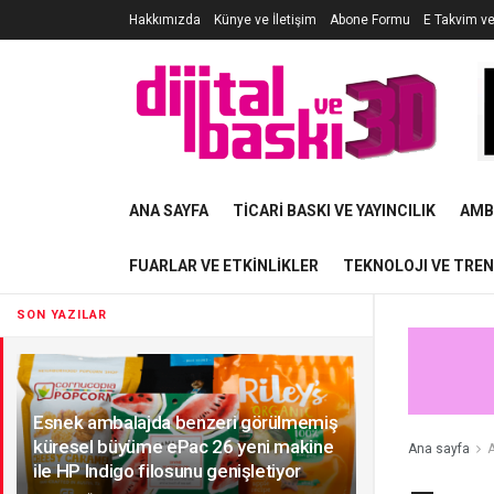
Hakkımızda
Künye ve İletişim
Abone Formu
E Takvim v
ANA SAYFA
TICARI BASKI VE YAYINCILIK
AMB
FUARLAR VE ETKINLIKLER
TEKNOLOJI VE TRE
SON YAZILAR
Esnek ambalajda benzeri görülmemiş
küresel büyüme ePac 26 yeni makine
Ana sayfa
A
ile HP Indigo filosunu genişletiyor