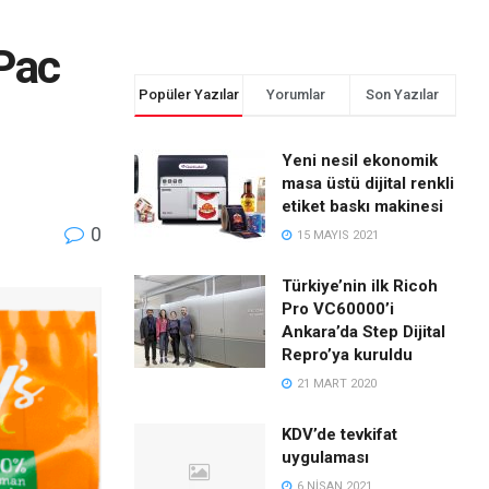
Pac
Popüler Yazılar
Yorumlar
Son Yazılar
Yeni nesil ekonomik
masa üstü dijital renkli
etiket baskı makinesi
0
15 MAYIS 2021
Türkiye’nin ilk Ricoh
Pro VC60000’i
Ankara’da Step Dijital
Repro’ya kuruldu
21 MART 2020
KDV’de tevkifat
uygulaması
6 NISAN 2021