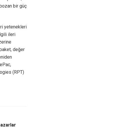
 bozan bir güç
ri yetenekleri
ili ileri
zerine
 paket, değer
yeniden
 ePac,
logies (RPT)
pazarlar