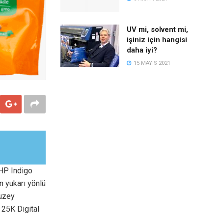
UV mi, solvent mi,
işiniz için hangisi
daha iyi?
15 MAYIS 2021
 HP Indigo
n yukarı yönlü
Kuzey
 25K Digital