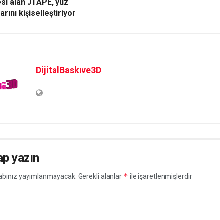
si alan JTAPE, yüz
arını kişiselleştiriyor
DijitalBaskıve3D
ap yazın
*
abınız yayımlanmayacak.
Gerekli alanlar
ile işaretlenmişlerdir