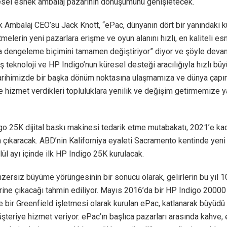
esel esnek ambalaj pazarının dönüşümünü genişletecek.
Ambalaj CEO’su Jack Knott, “ePac, dünyanın dört bir yanındaki k
etmelerin yeni pazarlara erişme ve oyun alanını hızlı, en kaliteli es
la dengeleme biçimini tamamen değiştiriyor” diyor ve şöyle deva
ş teknoloji ve HP Indigo’nun küresel desteği aracılığıyla hızlı b
tarihimizde bir başka dönüm noktasına ulaşmamıza ve dünya çapı
e hizmet verdikleri topluluklara yenilik ve değişim getirmemize 
o 25K dijital baskı makinesi tedarik etme mutabakatı, 2021’e ka
a çıkaracak. ABD’nin Kaliforniya eyaleti Sacramento kentinde yeni
lül ayı içinde ilk HP Indigo 25K kurulacak.
zersiz büyüme yörüngesinin bir sonucu olarak, gelirlerin bu yıl 
rine çıkacağı tahmin ediliyor. Mayıs 2016’da bir HP Indigo 20000
e bir Greenfield işletmesi olarak kurulan ePac, katlanarak büyüd
şteriye hizmet veriyor. ePac’ın başlıca pazarları arasında kahve, 