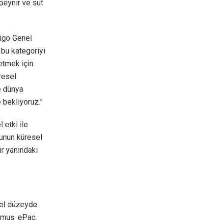
 peynir ve süt
digo Genel
 bu kategoriyi
letmek için
resel
e dünya
 bekliyoruz.”
 etki ile
munun küresel
ir yanındaki
rel düzeyde
lmuş. ePac,