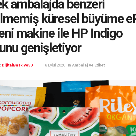
k ambalajda benzeri
lmemiş küresel büyüme e
eni makine ile HP Indigo
sunu genişletiyor
:
DijitalBaskıve3D
18 Eylül 2020
in
Ambalaj ve Etiket