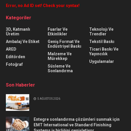
Error, no Ad ID set! Check your syntax!
Kategoriler
3D, Katmanlı
Fuarlar Ve
Teknolojı Ve
Üretim
Etkinlikler
Trendler
Ambalaj Ve Etiket
Geniş Format Ve
Tekstil Baskı
Endüstriyel Baskı
ARED
Ticari Baskı Ve
Malzeme Ve
Yayıncılık
Editörden
Mürekkep
Uygulamalar
Fotoğraf
Süsleme Ve
Sonlandırma
Son Haberler
5 AĞUSTOS 2026
Entegre sonlandırma çözümleri sunmak için
EMT International ve Standard Finishing
Systems iş birliğini genişletiyor