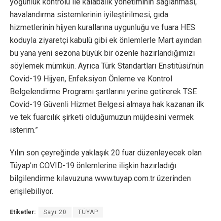
yoğunluk kontrolü ile kalabalık yönetiminin sağlanması,
havalandırma sistemlerinin iyileştirilmesi, gıda
hizmetlerinin hijyen kurallarına uygunluğu ve fuara HES
koduyla ziyaretçi kabulü gibi ek önlemlerle Mart ayından
bu yana yeni sezona büyük bir özenle hazırlandığımızı
söylemek mümkün. Ayrıca Türk Standartları Enstitüsü’nün
Covid-19 Hijyen, Enfeksiyon Önleme ve Kontrol
Belgelendirme Programı şartlarını yerine getirerek TSE
Covid-19 Güvenli Hizmet Belgesi almaya hak kazanan ilk
ve tek fuarcılık şirketi olduğumuzun müjdesini vermek
isterim.”
Yılın son çeyreğinde yaklaşık 20 fuar düzenleyecek olan
Tüyap’ın COVID-19 önlemlerine ilişkin hazırladığı
bilgilendirme kılavuzuna www.tuyap.com.tr üzerinden
erişilebiliyor.
Etiketler:
Sayı 20
TÜYAP