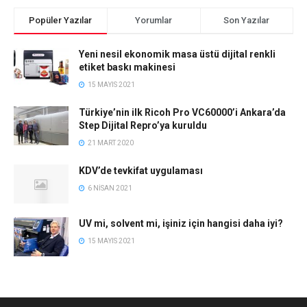
Popüler Yazılar
Yorumlar
Son Yazılar
Yeni nesil ekonomik masa üstü dijital renkli
etiket baskı makinesi
15 MAYIS 2021
Türkiye’nin ilk Ricoh Pro VC60000’i Ankara’da
Step Dijital Repro’ya kuruldu
21 MART 2020
KDV’de tevkifat uygulaması
6 NISAN 2021
UV mi, solvent mi, işiniz için hangisi daha iyi?
15 MAYIS 2021