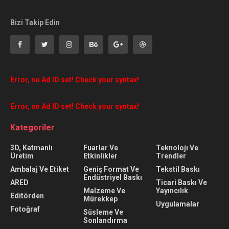
Bizi Takip Edin
Error, no Ad ID set! Check your syntax!
Error, no Ad ID set! Check your syntax!
Kategoriler
3D, Katmanlı
Fuarlar Ve
Teknolojı Ve
Üretim
Etkinlikler
Trendler
Ambalaj Ve Etiket
Geniş Format Ve
Tekstil Baskı
Endüstriyel Baskı
ARED
Ticari Baskı Ve
Malzeme Ve
Yayıncılık
Editörden
Mürekkep
Uygulamalar
Fotoğraf
Süsleme Ve
Sonlandırma