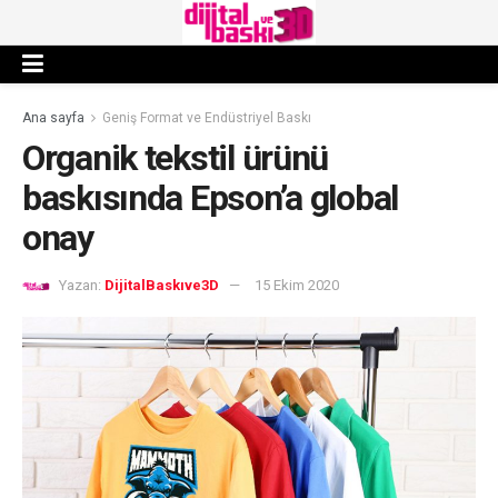
Ana sayfa
Geniş Format ve Endüstriyel Baskı
Organik tekstil ürünü
baskısında Epson’a global
onay
Yazan:
DijitalBaskıve3D
15 Ekim 2020