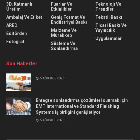
3D, Katmanlı
Fuarlar Ve
Teknolojı Ve
Üretim
Etkinlikler
Trendler
Ambalaj Ve Etiket
Geniş Format Ve
Tekstil Baskı
Endüstriyel Baskı
ARED
Ticari Baskı Ve
Malzeme Ve
Yayıncılık
Editörden
Mürekkep
Uygulamalar
Fotoğraf
Süsleme Ve
Sonlandırma
Son Haberler
5 AĞUSTOS 2026
Entegre sonlandırma çözümleri sunmak için
EMT International ve Standard Finishing
Systems iş birliğini genişletiyor
5 AĞUSTOS 2026