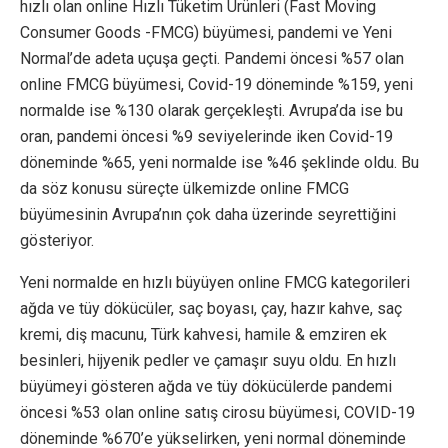
hızlı olan online Hızlı Tüketim Ürünleri (Fast Moving
Consumer Goods -FMCG) büyümesi, pandemi ve Yeni
Normal’de adeta uçuşa geçti. Pandemi öncesi %57 olan
online FMCG büyümesi, Covid-19 döneminde %159, yeni
normalde ise %130 olarak gerçekleşti. Avrupa’da ise bu
oran, pandemi öncesi %9 seviyelerinde iken Covid-19
döneminde %65, yeni normalde ise %46 şeklinde oldu. Bu
da söz konusu süreçte ülkemizde online FMCG
büyümesinin Avrupa’nın çok daha üzerinde seyrettiğini
gösteriyor.
Yeni normalde en hızlı büyüyen online FMCG kategorileri
ağda ve tüy dökücüler, saç boyası, çay, hazır kahve, saç
kremi, diş macunu, Türk kahvesi, hamile & emziren ek
besinleri, hijyenik pedler ve çamaşır suyu oldu. En hızlı
büyümeyi gösteren ağda ve tüy dökücülerde pandemi
öncesi %53 olan online satış cirosu büyümesi, COVID-19
döneminde %670’e yükselirken, yeni normal döneminde