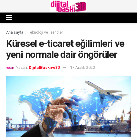
Ana sayfa
Teknolojı ve Trendler
Küresel e-ticaret eğilimleri ve
yeni normale dair öngörüler
Yazan:
DijitalBaskıve3D
17 Aralık 2020