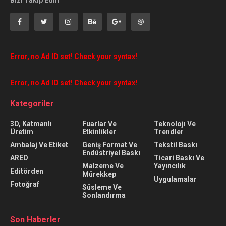
Error, no Ad ID set! Check your syntax!
Error, no Ad ID set! Check your syntax!
Kategoriler
3D, Katmanlı
Fuarlar Ve
Teknolojı Ve
Üretim
Etkinlikler
Trendler
Ambalaj Ve Etiket
Geniş Format Ve
Tekstil Baskı
Endüstriyel Baskı
ARED
Ticari Baskı Ve
Malzeme Ve
Yayıncılık
Editörden
Mürekkep
Uygulamalar
Fotoğraf
Süsleme Ve
Sonlandırma
Son Haberler