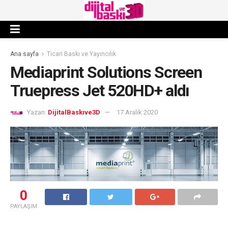
Ana sayfa
Ticari Baskı ve Yayıncılık
Mediaprint Solutions Screen
Truepress Jet 520HD+ aldı
Yazan:
DijitalBaskıve3D
17 Aralık 2020
0
PAYLAŞIM