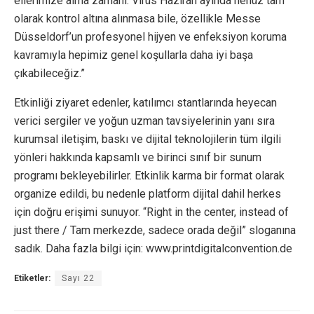
ellerimize alma zamanı. Virüs Haziran ayında henüz tam
olarak kontrol altına alınmasa bile, özellikle Messe
Düsseldorf’un profesyonel hijyen ve enfeksiyon koruma
kavramıyla hepimiz genel koşullarla daha iyi başa
çıkabileceğiz.”
Etkinliği ziyaret edenler, katılımcı stantlarında heyecan
verici sergiler ve yoğun uzman tavsiyelerinin yanı sıra
kurumsal iletişim, baskı ve dijital teknolojilerin tüm ilgili
yönleri hakkında kapsamlı ve birinci sınıf bir sunum
programı bekleyebilirler. Etkinlik karma bir format olarak
organize edildi, bu nedenle platform dijital dahil herkes
için doğru erişimi sunuyor. “Right in the center, instead of
just there / Tam merkezde, sadece orada değil” sloganına
sadık. Daha fazla bilgi için: www.printdigitalconvention.de
Etiketler:
Sayı 22