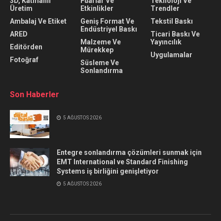
3D, Katmanlı
Fuarlar Ve
Teknolojı Ve
Üretim
Etkinlikler
Trendler
Ambalaj Ve Etiket
Geniş Format Ve
Tekstil Baskı
Endüstriyel Baskı
ARED
Ticari Baskı Ve
Malzeme Ve
Yayıncılık
Editörden
Mürekkep
Uygulamalar
Fotoğraf
Süsleme Ve
Sonlandırma
Son Haberler
5 AĞUSTOS 2026
Entegre sonlandırma çözümleri sunmak için
EMT International ve Standard Finishing
Systems iş birliğini genişletiyor
5 AĞUSTOS 2026