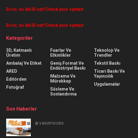
Error, no Ad ID set! Check your syntax!
Error, no Ad ID set! Check your syntax!
Kategoriler
3D, Katmanlı
Fuarlar Ve
Teknolojı Ve
Üretim
Etkinlikler
Trendler
Ambalaj Ve Etiket
Geniş Format Ve
Tekstil Baskı
Endüstriyel Baskı
ARED
Ticari Baskı Ve
Malzeme Ve
Yayıncılık
Editörden
Mürekkep
Uygulamalar
Fotoğraf
Süsleme Ve
Sonlandırma
Son Haberler
5 AĞUSTOS 2026