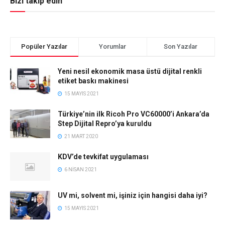
Bizi takip edin
Popüler Yazılar
Yorumlar
Son Yazılar
Yeni nesil ekonomik masa üstü dijital renkli
etiket baskı makinesi
15 MAYIS 2021
Türkiye’nin ilk Ricoh Pro VC60000’i Ankara’da
Step Dijital Repro’ya kuruldu
21 MART 2020
KDV’de tevkifat uygulaması
6 NISAN 2021
UV mi, solvent mi, işiniz için hangisi daha iyi?
15 MAYIS 2021