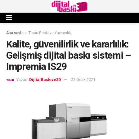
Ana sayfa
Ticari Baskı ve Yayıncılık
Kalite, güvenilirlik ve kararlılık:
Gelişmiş dijital baskı sistemi –
Impremia IS29
Yazan:
DijitalBaskıve3D
22 Ocak 2021