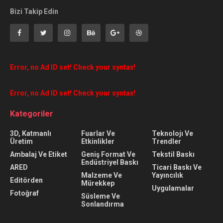
Bizi Takip Edin
Error, no Ad ID set! Check your syntax!
Error, no Ad ID set! Check your syntax!
Kategoriler
3D, Katmanlı
Fuarlar Ve
Teknolojı Ve
Üretim
Etkinlikler
Trendler
Ambalaj Ve Etiket
Geniş Format Ve
Tekstil Baskı
Endüstriyel Baskı
ARED
Ticari Baskı Ve
Malzeme Ve
Yayıncılık
Editörden
Mürekkep
Uygulamalar
Fotoğraf
Süsleme Ve
Sonlandırma