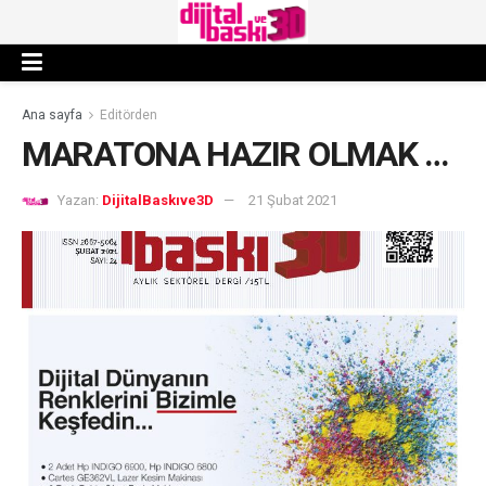
Ana sayfa
Editörden
MARATONA HAZIR OLMAK …
Yazan:
DijitalBaskıve3D
21 Şubat 2021