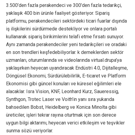
3.500’den fazla perakendeci ve 300’den fazla tedarikçi,
yaklaşık 400 bin ürünle faaliyet gösteriyor. Sipariş
platformu, perakendecileri sektördeki ticari fuarlar dışında
iş ilişkilerini sürdürmede destekliyor ve onlara portalı
kullanarak sipariş birikimlerini telafi etme fırsatı sunuyor.
Aynı zamanda perakendeciler yeni tedarikçileri ve oradaki
en son trendleri keşfedebiliyorlar. k derneklerden sektör
uzmanları, oturumlarında ve videolarında virtual.drupa’ya
yaklaşırken heyecan uyandıracak Endüstri 4.0, Dijitalleşme,
Döngüsel Ekonomi, Sürdürülebilirlik, E-ticaret ve Platform
Ekonomisi gibi güncel konuları ve küresel eğilimleri ele
alacaklar. Isra Vision, KNF, Leonhard Kurz, Saueressig,
Synthgon, Trotec Laser ve Voith’in yanı sıra yukarıda
bahsedilen Bobst, Heidelberg ve Konica Minolta gibi
üreticiler, işleri tekrar rayına oturtmak için son derece
uygun bilgi aktarımı, heyecan verici etkileşim ve teşvikler
sunma sözü veriyorlar.