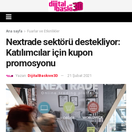
Ana sayfa
Fuarlar ve Etkinlikler
Nextrade sektörü destekliyor:
Katılımcılar için kupon
promosyonu
Yazan:
DijitalBaskıve3D
21 Şubat 2021