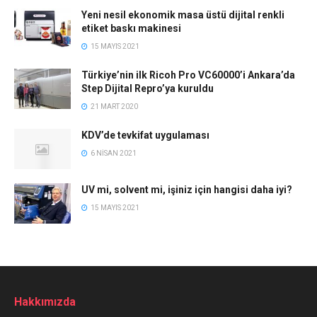
Yeni nesil ekonomik masa üstü dijital renkli
etiket baskı makinesi
15 MAYIS 2021
Türkiye’nin ilk Ricoh Pro VC60000’i Ankara’da
Step Dijital Repro’ya kuruldu
21 MART 2020
KDV’de tevkifat uygulaması
6 NISAN 2021
UV mi, solvent mi, işiniz için hangisi daha iyi?
15 MAYIS 2021
Hakkımızda