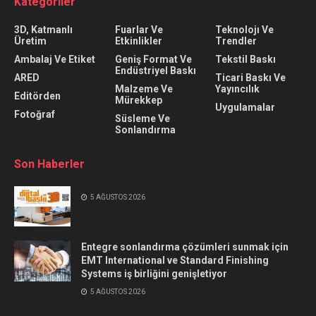
Kategoriler
3D, Katmanlı
Fuarlar Ve
Teknolojı Ve
Üretim
Etkinlikler
Trendler
Ambalaj Ve Etiket
Geniş Format Ve
Tekstil Baskı
Endüstriyel Baskı
ARED
Ticari Baskı Ve
Malzeme Ve
Yayıncılık
Editörden
Mürekkep
Uygulamalar
Fotoğraf
Süsleme Ve
Sonlandırma
Son Haberler
5 AĞUSTOS 2026
Entegre sonlandırma çözümleri sunmak için
EMT International ve Standard Finishing
Systems iş birliğini genişletiyor
5 AĞUSTOS 2026