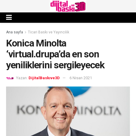
Ana sayfa
Ticari Baskı ve Yayıncılık
Konica Minolta
‘virtual.drupa’da en son
yeniliklerini sergileyecek
Yazan:
DijitalBaskıve3D
6 Nisan 2021