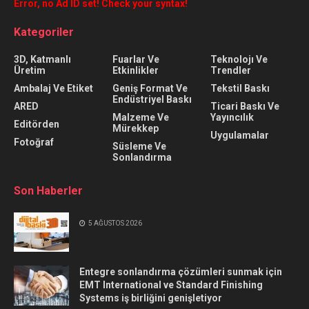
Error, no Ad ID set! Check your syntax!
Kategoriler
3D, Katmanlı
Fuarlar Ve
Teknolojı Ve
Üretim
Etkinlikler
Trendler
Ambalaj Ve Etiket
Geniş Format Ve
Tekstil Baskı
Endüstriyel Baskı
ARED
Ticari Baskı Ve
Malzeme Ve
Yayıncılık
Editörden
Mürekkep
Uygulamalar
Fotoğraf
Süsleme Ve
Sonlandırma
Son Haberler
5 AĞUSTOS 2026
Entegre sonlandırma çözümleri sunmak için
EMT International ve Standard Finishing
Systems iş birliğini genişletiyor