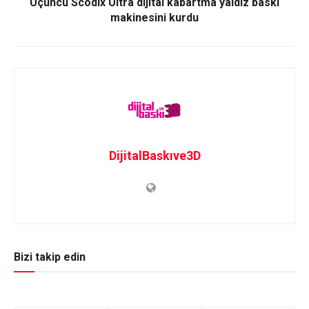
Üçüncü Scodix Ultra dijital kabartma yaldız baskı
makinesini kurdu
DijitalBaskıve3D
Bizi takip edin