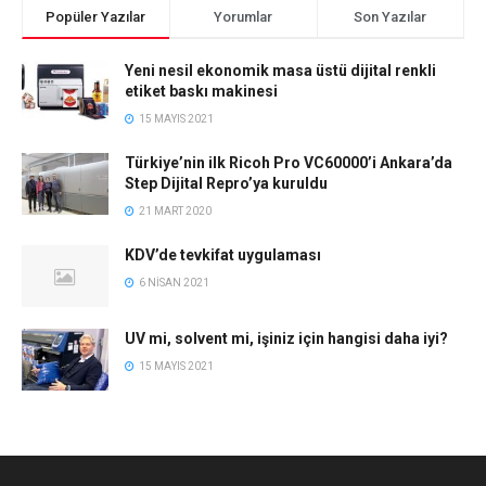
Popüler Yazılar
Yorumlar
Son Yazılar
Yeni nesil ekonomik masa üstü dijital renkli
etiket baskı makinesi
15 MAYIS 2021
Türkiye’nin ilk Ricoh Pro VC60000’i Ankara’da
Step Dijital Repro’ya kuruldu
21 MART 2020
KDV’de tevkifat uygulaması
6 NISAN 2021
UV mi, solvent mi, işiniz için hangisi daha iyi?
15 MAYIS 2021