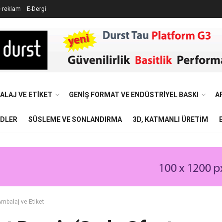
e reklam
E-Dergi
ALAJ VE ETIKET
GENIŞ FORMAT VE ENDÜSTRIYEL BASKI
A
NDLER
SÜSLEME VE SONLANDIRMA
3D, KATMANLI ÜRETIM
mbalaj ve Etiket