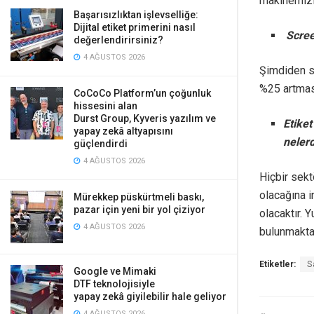
makinemizin
Başarısızlıktan işlevselliğe:
Dijital etiket primerini nasıl
Scree
değerlendirirsiniz?
4 AĞUSTOS 2026
Şimdiden sa
%25 artmas
CoCoCo Platform’un çoğunluk
hissesini alan
Durst Group, Kyveris yazılım ve
Etiket
yapay zekâ altyapısını
nelerd
güçlendirdi
4 AĞUSTOS 2026
Hiçbir sekt
olacağına i
Mürekkep püskürtmeli baskı,
pazar için yeni bir yol çiziyor
olacaktır. Y
4 AĞUSTOS 2026
bulunmaktad
Etiketler:
S
Google ve Mimaki
DTF teknolojisiyle
yapay zekâ giyilebilir hale geliyor
4 AĞUSTOS 2026