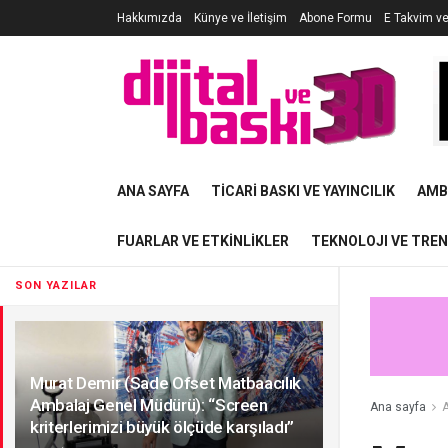
Hakkımızda
Künye ve İletişim
Abone Formu
E Takvim v
ANA SAYFA
TICARI BASKI VE YAYINCILIK
AMB
FUARLAR VE ETKINLIKLER
TEKNOLOJI VE TRE
SON YAZILAR
Murat Demir (Sade Ofset Matbaacılık
Ambalaj Genel Müdürü): “Screen
Ana sayfa
A
kriterlerimizi büyük ölçüde karşıladı”