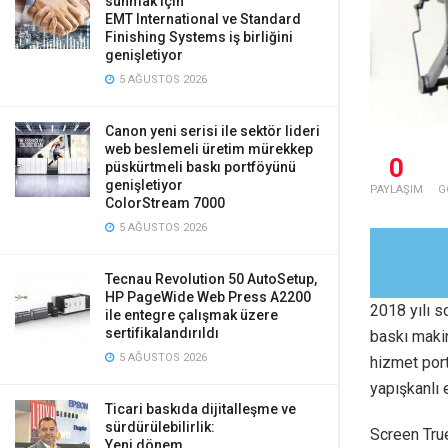
sunmak için
EMT International ve Standard
Finishing Systems iş birliğini
genişletiyor
5 AĞUSTOS 2026
Canon yeni serisi ile sektör lideri
web beslemeli üretim mürekkep
0
püskürtmeli baskı portföyünü
genişletiyor
PAYLAŞIM
G
ColorStream 7000
5 AĞUSTOS 2026
Tecnau Revolution 50 AutoSetup,
HP PageWide Web Press A2200
2018 yılı 
ile entegre çalışmak üzere
sertifikalandırıldı
baskı makin
5 AĞUSTOS 2026
hizmet port
yapışkanlı 
Ticari baskıda dijitalleşme ve
sürdürülebilirlik:
Screen True
Yeni dönem