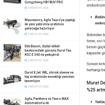
Gongzheng HB18UV PRO
endüstrisin
5 AĞUSTOS 2026
Bobind
Mauveworx, Agfa Tauro’ya yaptığı
nelerd
iki yeni yatırımla üretimini
geleceğe hazırlıyor
Bobinden bo
5 AĞUSTOS 2026
toner, sıvı
Etik Basım, dijital etiket
birinin güç
baskısındaki gücünü Durst Tau
kapasite gi
RSC E 340 ile pekiştirdi
5 AĞUSTOS 2026
Screen krit
herhangi bi
Durst XJet: IML, shrink sleeve ve
tüp üretiminde esnekliği yeniden
tanımlıyor
Murat De
5 AĞUSTOS 2026
%25 art
Agfa, Panthera ve Tauro MAX
Yaklaş
Automation’a iki