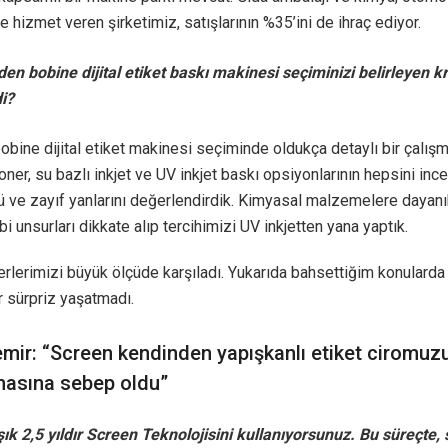
e hizmet veren şirketimiz, satışlarının %35’ini de ihraç ediyor.
en bobine dijital etiket baskı makinesi seçiminizi belirleyen kr
i?
bine dijital etiket makinesi seçiminde oldukça detaylı bir çalışm
 toner, su bazlı inkjet ve UV inkjet baskı opsiyonlarının hepsini inc
lü ve zayıf yanlarını değerlendirdik. Kimyasal malzemelere dayanık
bi unsurları dikkate alıp tercihimizi UV inkjetten yana yaptık.
erlerimizi büyük ölçüde karşıladı. Yukarıda bahsettiğim konularda
r sürpriz yaşatmadı.
mir: “Screen kendinden yapışkanlı etiket ciromuzu
masına sebep oldu”
ık 2,5 yıldır Screen Teknolojisini kullanıyorsunuz. Bu süreçte, 