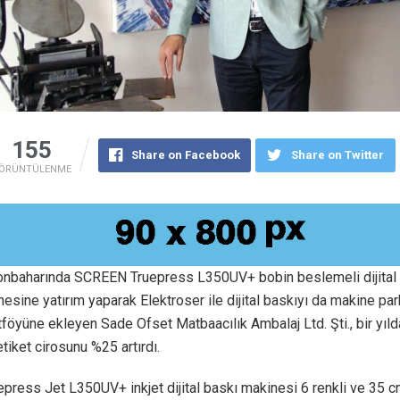
155
Share on Facebook
Share on Twitter
ÖRÜNTÜLENME
sonbaharında SCREEN Truepress L350UV+ bobin beslemeli dijital i
esine yatırım yaparak Elektroser ile dijital baskıyı da makine par
föyüne ekleyen Sade Ofset Matbaacılık Ambalaj Ltd. Şti., bir yıl
etiket cirosunu %25 artırdı.
press Jet L350UV+ inkjet dijital baskı makinesi 6 renkli ve 35 