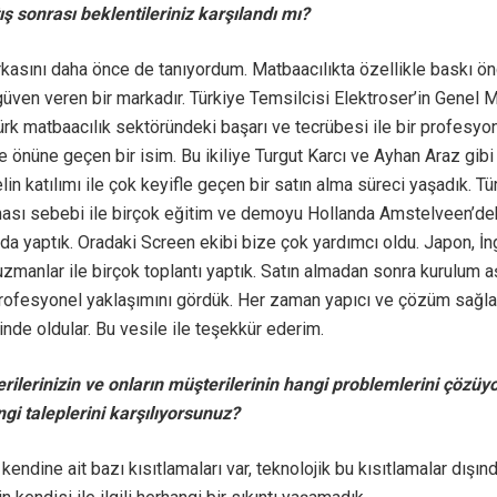
ış sonrası beklentileriniz karşılandı mı?
kasını daha önce de tanıyordum. Matbaacılıkta özellikle baskı ö
üven veren bir markadır. Türkiye Temsilcisi Elektroser’in Genel
rk matbaacılık sektöründeki başarı ve tecrübesi ile bir profesyon
e önüne geçen bir isim. Bu ikiliye Turgut Karcı ve Ayhan Araz gibi 
in katılımı ile çok keyifle geçen bir satın alma süreci yaşadık. Tür
ası sebebi ile birçok eğitim ve demoyu Hollanda Amstelveen’de
a yaptık. Oradaki Screen ekibi bize çok yardımcı oldu. Japon, İng
uzmanlar ile birçok toplantı yaptık. Satın almadan sonra kurulum
rofesyonel yaklaşımını gördük. Her zaman yapıcı ve çözüm sağlay
inde oldular. Bu vesile ile teşekkür ederim.
ilerinizin ve onların müşterilerinin hangi problemlerini çözüy
gi taleplerini karşılıyorsunuz?
n kendine ait bazı kısıtlamaları var, teknolojik bu kısıtlamalar dış