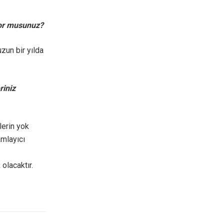
yor musunuz?
zun bir yılda
riniz
lerin yok
amlayıcı
olacaktır.