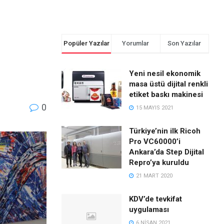
Popüler Yazılar
Yorumlar
Son Yazılar
Yeni nesil ekonomik
masa üstü dijital renkli
etiket baskı makinesi
0
15 MAYIS 2021
Türkiye’nin ilk Ricoh
Pro VC60000’i
Ankara’da Step Dijital
Repro’ya kuruldu
21 MART 2020
KDV’de tevkifat
uygulaması
6 NISAN 2021