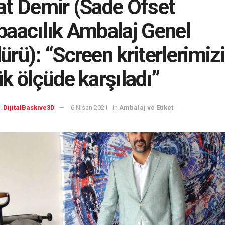
t Demir (Sade Ofset
aacılık Ambalaj Genel
rü): “Screen kriterlerimizi
k ölçüde karşıladı”
:
DijitalBaskıve3D
6 Nisan 2021
in
Ambalaj ve Etiket