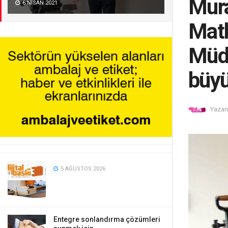
Mura
6 NISAN 2021
Matb
Müdü
büyü
Yazan
5 AĞUSTOS 2026
Entegre sonlandırma çözümleri