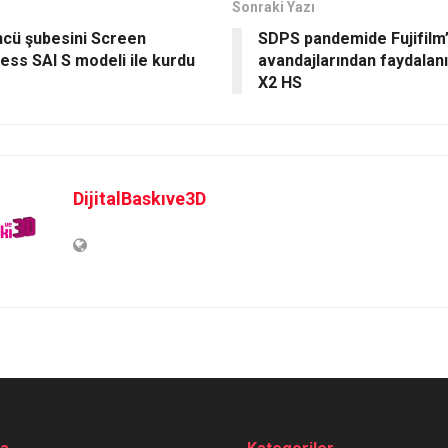
Sonraki Yazı
cü şubesini Screen
SDPS pandemide Fujifilm’
ess SAI S modeli ile kurdu
avandajlarından faydalan
X2 HS
DijitalBaskıve3D