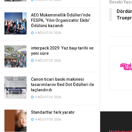
Önceki Yazı
Dördün
AEO Mükemmellik Ödülleri’nde
Truepr
FESPA, ‘Yılın Organizatör Ekibi’
Ödülünü kazandı
4 AĞUSTOS 2026
interpack 2029: Yaz başı tarihi ve
yeni süre
4 AĞUSTOS 2026
Canon ticari baskı makinesi
tasarımlarını Red Dot Ödülleri ile
taçlandırdı
4 AĞUSTOS 2026
Standartlar fark yaratır
4 AĞUSTOS 2026