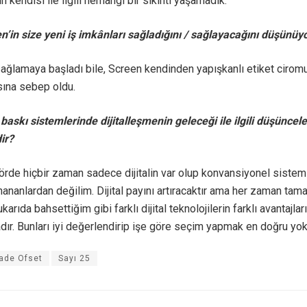
 kendisi ile ilgili herhangi bir sıkıntı yaşamadık.
n’in size yeni iş imkânları sağladığını / sağlayacağını düşünü
ğlamaya başladı bile, Screen kendinden yapışkanlı etiket ciromu
ına sebep oldu.
 baskı sistemlerinde dijitalleşmenin geleceği ile ilgili düşüncele
ir?
örde hiçbir zaman sadece dijitalin var olup konvansiyonel sistem
nananlardan değilim. Dijital payını artıracaktır ama her zaman tam
ukarıda bahsettiğim gibi farklı dijital teknolojilerin farklı avantajları
ır. Bunları iyi değerlendirip işe göre seçim yapmak en doğru yok 
ade Ofset
Sayı 25