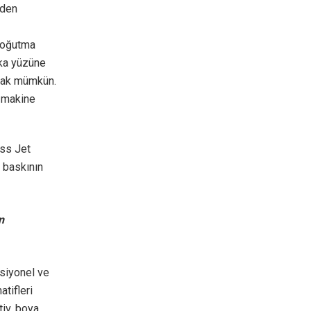
eden
 soğutma
rka yüzüne
pmak mümkün.
n makine
ss Jet
l baskının
n
siyonel ve
tifleri
iv, boya