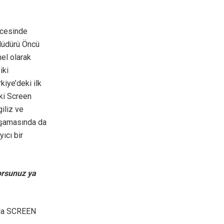
ncesinde
 Müdürü Öncü
el olarak
iki
kiye’deki ilk
ki Screen
iliz ve
 aşamasında da
ıcı bir
orsunuz ya
ında SCREEN