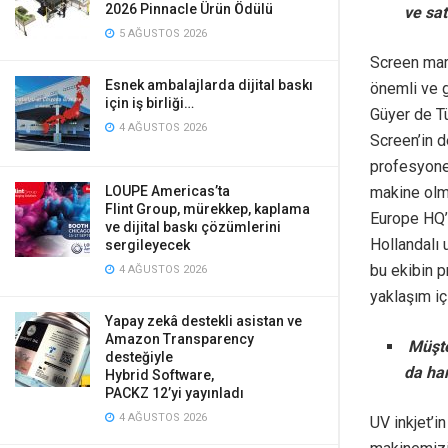
2026 Pinnacle Ürün Ödülü
ve sat
5 AĞUSTOS 2026
Screen mar
Esnek ambalajlarda dijital baskı
önemli ve g
için iş birliği…
Güyer de Tü
4 AĞUSTOS 2026
Screen’in d
profesyonel
LOUPE Americas’ta
makine olm
Flint Group, mürekkep, kaplama
Europe HQ’d
ve dijital baskı çözümlerini
Hollandalı 
sergileyecek
bu ekibin p
4 AĞUSTOS 2026
yaklaşım iç
Yapay zekâ destekli asistan ve
Amazon Transparency
Müşter
desteğiyle
da han
Hybrid Software,
PACKZ 12’yi yayınladı
4 AĞUSTOS 2026
UV inkjet’i