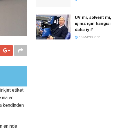
UV mi, solvent mi,
işiniz için hangisi
daha iyi?
15 MAYIS 2021
nkjet etiket
kına ve
da kendinden
cm eninde