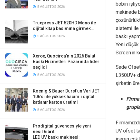
bobin işliy
5 AĞUSTOS 2026
makinede bi
çözünürlük
Truepress JET 520HD Mono ile
sistemi il
dijital kitap basımına girmek…
baskı yapma
5 AĞUSTOS 2026
Yeni düşük 
Screen’ın ke
Xerox, Quocirca’nın 2026 Bulut
Baskı Hizmetleri Pazarında lider
Sade Ofset
seçildi
L350UV+ dij
5 AĞUSTOS 2026
şirketin üre
Koenig & Bauer Durst’un VariJET
106’sı ile yüksek hacimli dijital
Firma
katlanır karton üretimi
grupl
5 AĞUSTOS 2026
Firmamızda
Prodigital güvencesiyle yeni
UV ofset ta
nesil hibrit
LED UV baskı makinesi:
içeren çok 