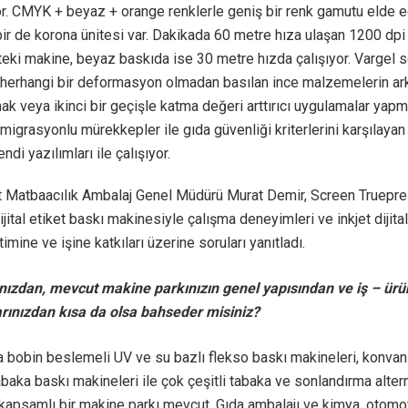
or. CMYK + beyaz + orange renklerle geniş bir renk gamutu elde 
r de korona ünitesi var. Dakikada 60 metre hıza ulaşan 1200 dpi
teki makine, beyaz baskıda ise 30 metre hızda çalışıyor. Vargel
e herhangi bir deformasyon olmadan basılan ince malzemelerin a
k veya ikinci bir geçişle katma değeri arttırıcı uygulamalar ya
migrasyonlu mürekkepler ile gıda güvenliği kriterlerini karşılaya
ndi yazılımları ile çalışıyor.
 Matbaacılık Ambalaj Genel Müdürü Murat Demir, Screen Truepre
ital etiket baskı makinesiyle çalışma deneyimleri ve inkjet dijita
timine ve işine katkıları üzerine soruları yanıtladı.
nızdan, mevcut makine parkınızın genel yapısından ve iş – ürü
arınızdan kısa da olsa bahseder misiniz?
 bobin beslemeli UV ve su bazlı flekso baskı makineleri, konvan
baka baskı makineleri ile çok çeşitli tabaka ve sonlandırma alterna
kapsamlı bir makine parkı mevcut. Gıda ambalajı ve kimya, otomot