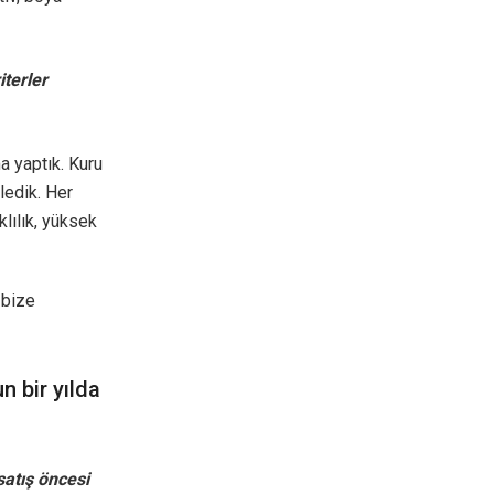
iterler
a yaptık. Kuru
eledik. Her
lılık, yüksek
 bize
n bir yılda
satış öncesi