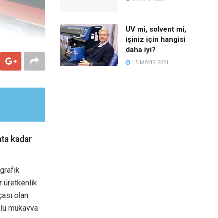
UV mi, solvent mi,
işiniz için hangisi
daha iyi?
15 MAYIS 2021
ata kadar
grafik
r üretkenlik
çası olan
uklu mukavva