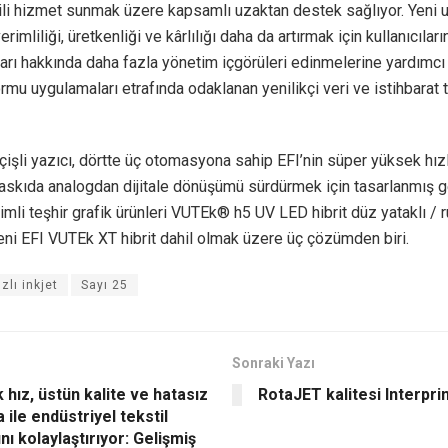
kili hizmet sunmak üzere kapsamlı uzaktan destek sağlıyor. Yeni 
rimliliği, üretkenliği ve kârlılığı daha da artırmak için kullanıcılar
rı hakkında daha fazla yönetim içgörüleri edinmelerine yardımcı
ormu uygulamaları etrafında odaklanan yenilikçi veri ve istihbarat te
çişli yazıcı, dörtte üç otomasyona sahip EFI’nin süper yüksek hız
askıda analogdan dijitale dönüşümü sürdürmek için tasarlanmış g
mli teşhir grafik ürünleri VUTEk® h5 UV LED hibrit düz yataklı / 
eni EFI VUTEk XT hibrit dahil olmak üzere üç çözümden biri.
ızlı inkjet
Sayı 25
Sonraki Yazı
hız, üstün kalite ve hatasız
RotaJET kalitesi Interprint
 ile endüstriyel tekstil
nı kolaylaştırıyor: Gelişmiş