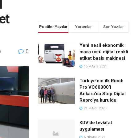
I
jet
Popüler Yazılar
Yorumlar
Son Yazılar
Yeni nesil ekonomik
0
masa üstü dijital renkli
ı
etiket baskı makinesi
15 MAYIS 2021
Türkiye’nin ilk Ricoh
Pro VC60000’i
Ankara’da Step Dijital
Repro’ya kuruldu
21 MART 2020
KDV’de tevkifat
uygulaması
6 NISAN 2021