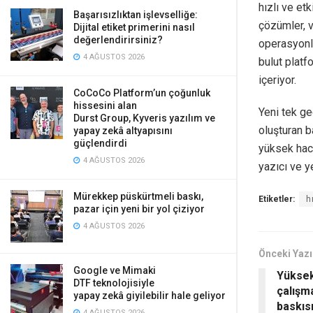
hızlı ve et
Başarısızlıktan işlevselliğe:
çözümler, ve
Dijital etiket primerini nasıl
değerlendirirsiniz?
operasyonla
4 AĞUSTOS 2026
bulut platf
içeriyor.
CoCoCo Platform’un çoğunluk
hissesini alan
Yeni tek ge
Durst Group, Kyveris yazılım ve
oluşturan b
yapay zekâ altyapısını
güçlendirdi
yüksek haci
4 AĞUSTOS 2026
yazıcı ve y
Mürekkep püskürtmeli baskı,
Etiketler:
h
pazar için yeni bir yol çiziyor
4 AĞUSTOS 2026
Önceki Yazı
Google ve Mimaki
Yüksek 
DTF teknolojisiyle
çalışma
yapay zekâ giyilebilir hale geliyor
baskısı
4 AĞUSTOS 2026