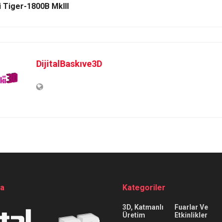
 Tiger-1800B MkIII
DijitalBaskıve3D
da
Kategoriler
3D, Katmanlı
Fuarlar Ve
Üretim
Etkinlikler