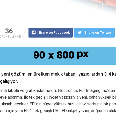
36
Share on Facebook
Share on Twitter
ÖRÜNTÜLENME
n yeni çözüm, en üretken mekik tabanlı yazıcılardan 3-4 k
çalışıyor.
mli tabela ve grafik işletmeleri, Electronics For Imaging Inc.’den 
ye adanmış ilk tek geçişli inkjet yazıcısıyla yeni, daha yüksek bi
ulaşabilecekler. EFI’nin süper yüksek hızlı cihaz serisinin bir par
ikleri için yeni EFI™ tek geçişli UV LED inkjet yazıcı, doğrudan ol