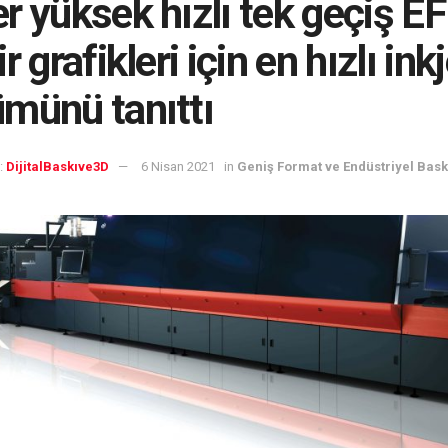
r yüksek hızlı tek geçiş EF
r grafikleri için en hızlı ink
münü tanıttı
:
DijitalBaskıve3D
6 Nisan 2021
in
Geniş Format ve Endüstriyel Bask