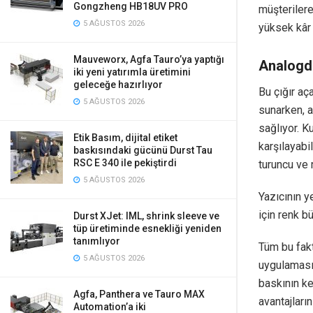
Gongzheng HB18UV PRO
müşterilere
5 AĞUSTOS 2026
yüksek kâr 
Mauveworx, Agfa Tauro’ya yaptığı
Analogd
iki yeni yatırımla üretimini
geleceğe hazırlıyor
Bu çığır aç
5 AĞUSTOS 2026
sunarken, a
sağlıyor. Ku
Etik Basım, dijital etiket
karşılayabil
baskısındaki gücünü Durst Tau
RSC E 340 ile pekiştirdi
turuncu ve
5 AĞUSTOS 2026
Yazıcının y
için renk b
Durst XJet: IML, shrink sleeve ve
tüp üretiminde esnekliği yeniden
tanımlıyor
Tüm bu faktö
5 AĞUSTOS 2026
uygulamasına
baskının ke
Agfa, Panthera ve Tauro MAX
avantajları
Automation’a iki