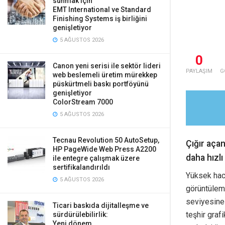
sunmak için
EMT International ve Standard
Finishing Systems iş birliğini
genişletiyor
5 AĞUSTOS 2026
0
Canon yeni serisi ile sektör lideri
PAYLAŞIM
G
web beslemeli üretim mürekkep
püskürtmeli baskı portföyünü
genişletiyor
ColorStream 7000
5 AĞUSTOS 2026
Tecnau Revolution 50 AutoSetup,
Çığır aça
HP PageWide Web Press A2200
daha hızlı 
ile entegre çalışmak üzere
sertifikalandırıldı
Yüksek haci
5 AĞUSTOS 2026
görüntüleme
seviyesine 
Ticari baskıda dijitalleşme ve
teşhir graf
sürdürülebilirlik:
Yeni dönem