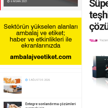
Süpe
6 NISAN 2021
teşhi
çözü
Yazan
5 AĞUSTOS 2026
Entegre sonlandırma çözümleri