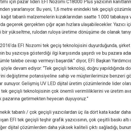
timi için pazar lideri EFI Nozomi C18000 Plus yazıcının kanıtlan
nden yararlanıyor. Bu yeni, 1,6 metre enindeki tek geçişli çözümle 
 kağıt tabanlı malzemelerin kızaklarından saatte 1.000 tabakaya
rda geçerek gerçekten çığır açan hızlara ulaşabilecekler. Yazıcı iç
i bir yükseltme, rulodan ruloya üretime dönüşüme de olanak tanıy
 2016’da EFI Nozomi tek geçiş teknolojisini duyurduğunda, şirket 
nin bu yazıcıya gösterdiği ilgi karşısında şaşırdı ve bu pazara ad
zümle talebe cevap vermeyi başardık” diyor, EFI Başkan Yardımcı
şöyle devam ediyor: “Tek geçişli teknoloji, doğru yapıldığında d
yini değiştirme potansiyeline sahip ve müşterilerimize benzeri 
lar sunuyor. Gelişmiş UV LED dijital üretim çözümlerinde lider olara
tek geçişli teknolojisinin çok önemli verimliliklerini ve üretim ava
ik pazarına getirmekten heyecan duyuyoruz.”
mekik tabanlı / çok geçişli yazıcılardan üç ila dört kata kadar dah
ışan EFI tek geçişli teşhir grafik yazıcısının, çok çeşitli baskı altı
ğer dijital çözümlerden daha yüksek kaliteli çıktı sağladığı, bunu