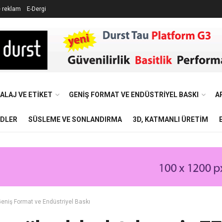
e reklam
E-Dergi
ALAJ VE ETIKET
GENIŞ FORMAT VE ENDÜSTRIYEL BASKI
A
NDLER
SÜSLEME VE SONLANDIRMA
3D, KATMANLI ÜRETIM
eniş Format ve Endüstriyel Baskı