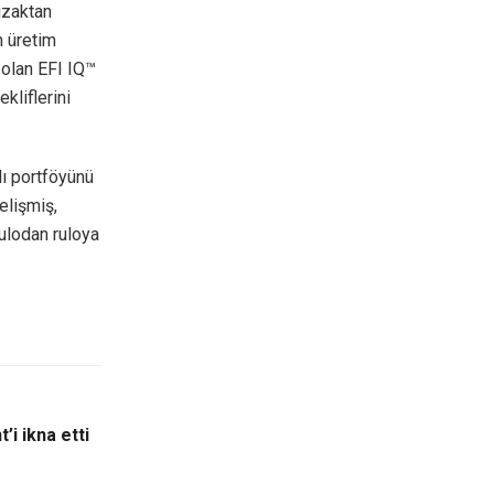
uzaktan
ın üretim
 olan EFI IQ™
kliflerini
lı portföyünü
elişmiş,
rulodan ruloya
’i ikna etti