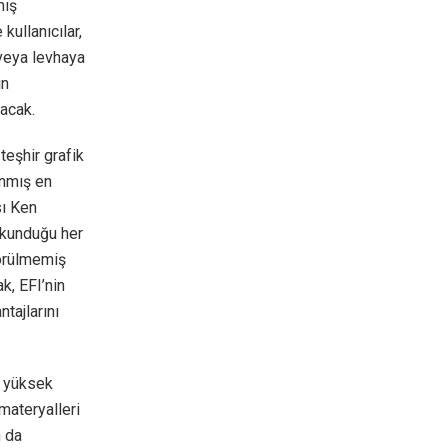
mış
kullanıcılar,
 veya levhaya
in
acak.
teşhir grafik
anmış en
sı Ken
okunduğu her
görülmemiş
k, EFI’nin
ntajlarını
a yüksek
 materyalleri
n da