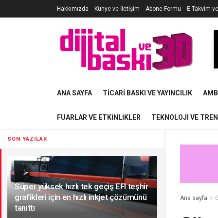
Hakkımızda
Künye ve İletişim
Abone Formu
E Takvim v
ANA SAYFA
TICARI BASKI VE YAYINCILIK
AMB
FUARLAR VE ETKINLIKLER
TEKNOLOJI VE TRE
SON YAZILAR
Süper yüksek hızlı tek geçiş EFI teşhir
grafikleri için en hızlı inkjet çözümünü
Ana sayfa
G
tanıttı