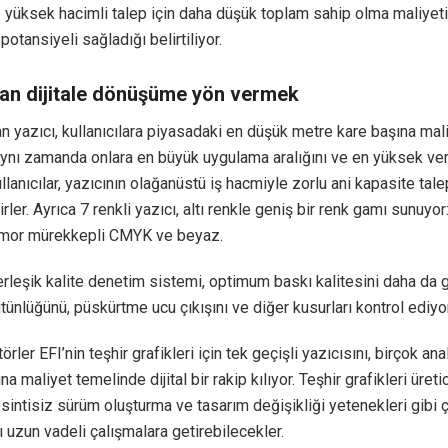
 yüksek hacimli talep için daha düşük toplam sahip olma maliyet
potansiyeli sağladığı belirtiliyor.
an dijitale dönüşüme yön vermek
an yazıcı, kullanıcılara piyasadaki en düşük metre kare başına mal
ynı zamanda onlara en büyük uygulama aralığını ve en yüksek veri
llanıcılar, yazıcının olağanüstü iş hacmiyle zorlu ani kapasite talep
irler. Ayrıca 7 renkli yazıcı, altı renkle geniş bir renk gamı sunuyor
 mor mürekkepli CMYK ve beyaz.
erleşik kalite denetim sistemi, optimum baskı kalitesini daha da 
ütünlüğünü, püskürtme ucu çıkışını ve diğer kusurları kontrol ediyor
rler EFI’nin teşhir grafikleri için tek geçişli yazıcısını, birçok an
 maliyet temelinde dijital bir rakip kılıyor. Teşhir grafikleri üreticil
sintisiz sürüm oluşturma ve tasarım değişikliği yetenekleri gibi 
nı uzun vadeli çalışmalara getirebilecekler.