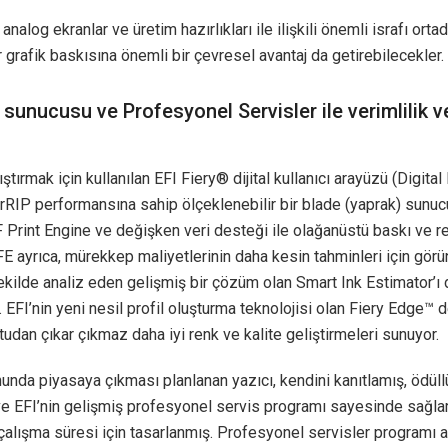
, analog ekranlar ve üretim hazırlıkları ile ilişkili önemli israfı orta
hir grafik baskısına önemli bir çevresel avantaj da getirebilecekler.
y sunucusu ve Profesyonel Servisler ile verimlilik 
ıştırmak için kullanılan EFI Fiery® dijital kullanıcı arayüzü (Digital
RIP performansına sahip ölçeklenebilir bir blade (yaprak) sunuc
rint Engine ve değişken veri desteği ile olağanüstü baskı ve re
FE ayrıca, mürekkep maliyetlerinin daha kesin tahminleri için görün
ekilde analiz eden gelişmiş bir çözüm olan Smart Ink Estimator’ı 
r. EFI’nin yeni nesil profil oluşturma teknolojisi olan Fiery Edge™ d
tudan çıkar çıkmaz daha iyi renk ve kalite geliştirmeleri sunuyor.
nunda piyasaya çıkması planlanan yazıcı, kendini kanıtlamış, ödüll
ve EFI’nin gelişmiş profesyonel servis programı sayesinde sağla
alışma süresi için tasarlanmış. Profesyonel servisler programı a