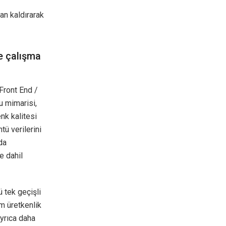
dan kaldırarak
ve çalışma
 Front End /
u mimarisi,
nk kalitesi
tü verilerini
da
e dahil
ü tek geçişli
m üretkenlik
yrıca daha