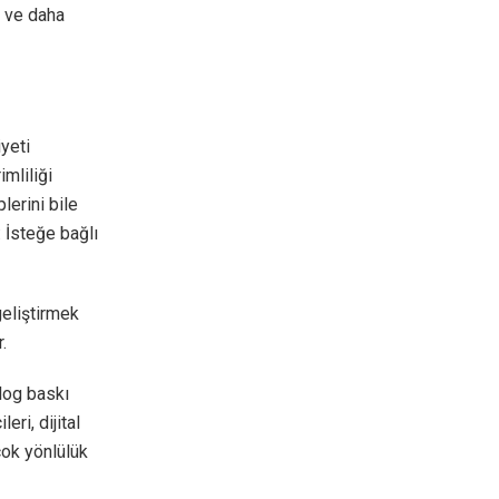
i ve daha
iyeti
mliliği
lerini bile
: İsteğe bağlı
geliştirmek
.
alog baskı
eri, dijital
çok yönlülük