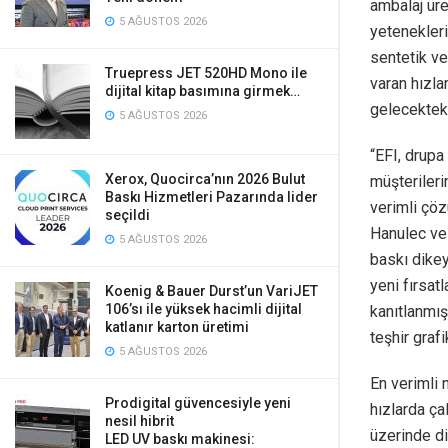
ambalaj üre
5 AĞUSTOS 2026
yetenekleri
sentetik ve
Truepress JET 520HD Mono ile
varan hızla
dijital kitap basımına girmek…
gelecektek
5 AĞUSTOS 2026
“EFI, drupa
Xerox, Quocirca’nın 2026 Bulut
müşterileri
Baskı Hizmetleri Pazarında lider
verimli çö
seçildi
Hanulec ve 
5 AĞUSTOS 2026
baskı dike
yeni fırsat
Koenig & Bauer Durst’un VariJET
106’sı ile yüksek hacimli dijital
kanıtlanmış 
katlanır karton üretimi
teşhir graf
5 AĞUSTOS 2026
En verimli 
Prodigital güvencesiyle yeni
hızlarda çal
nesil hibrit
üzerinde di
LED UV baskı makinesi: