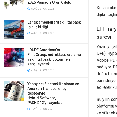
2026 Pinnacle Ürün Ödülü
Kullanıcılar
5 AĞUSTOS 2026
dijital teş
Esnek ambalajlarda dijital baskı
için iş birliği…
EFI Fier
4 AĞUSTOS 2026
süresi
Yazıcıyı çal
LOUPE Americas’ta
DFE), Hyper
Flint Group, mürekkep, kaplama
ve dijital baskı çözümlerini
Adobe PDF P
sergileyecek
sağlıyor. D
4 AĞUSTOS 2026
doğru bir ş
barındırıyo
Yapay zekâ destekli asistan ve
edilerek ku
Amazon Transparency
desteğiyle
Hybrid Software,
Bu yılın so
PACKZ 12’yi yayınladı
platformu 
4 AĞUSTOS 2026
ve yüksek ç