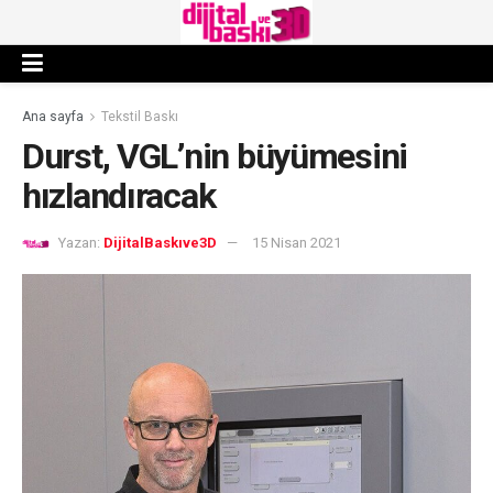
Ana sayfa
Tekstil Baskı
Durst, VGL’nin büyümesini
hızlandıracak
Yazan:
DijitalBaskıve3D
15 Nisan 2021