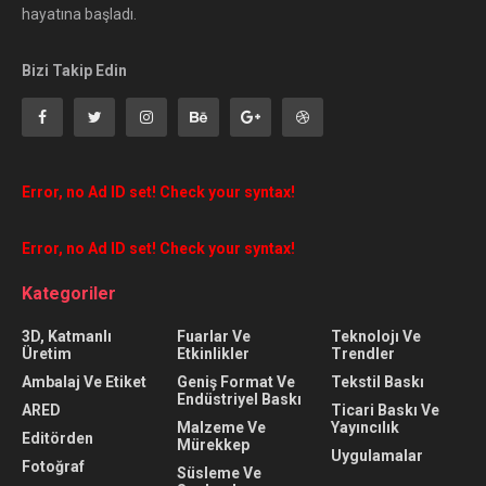
hayatına başladı.
Bizi Takip Edin
Error, no Ad ID set! Check your syntax!
Error, no Ad ID set! Check your syntax!
Kategoriler
3D, Katmanlı
Fuarlar Ve
Teknolojı Ve
Üretim
Etkinlikler
Trendler
Ambalaj Ve Etiket
Geniş Format Ve
Tekstil Baskı
Endüstriyel Baskı
ARED
Ticari Baskı Ve
Malzeme Ve
Yayıncılık
Editörden
Mürekkep
Uygulamalar
Fotoğraf
Süsleme Ve