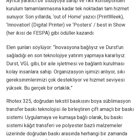
Ayrıca yaratıcı bir stüdyoya sahip ve fikir konseptinden
kurulum tamamlanmasına kadar tek noktadan tam hizmet
sunuyor. Son yıllarda, ‘out of Home’ yazıcı (PrintWeek),
‘Innovation’ (Digital Printer) ve ‘Posters’ / best in Show
(her ikisi de FESPA) gibi ödüller kazandı.
Elen şunları söylüyor: “İnovasyona bağlıyız ve Durst’un
sağladığı en son teknolojiye yatırım yapmaya kararlıyız.
Durst, VGL gibi, bir aile işletmesi ve bağlantı kurulması
kolay insanlara sahip. Organizasyon işimizi anlıyor, sıkı
gereksinimlerimizi çok destekliyor ve hizmet seviyesi
yüksek. Bu gerçek bir ortaklık.”
Rhotex 325, doğrudan tekstil baskısını boya süblimasyon
transfer baskı teknolojisi ile birleştiren çift amaçlı bir baskı
sistemi. Uygulamaya ve kumaşa bağlı olarak, bu baskı
sistemi kâğıt transferi ve polyester bazlı malzemeler
üzerinde doğrudan baskı arasında herhangi bir zamanda