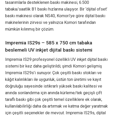
tasarımlarla desteklenen baskı makinesi, 6.500
tabaka/saatlik B1 baskı hızlarına ulaşıyor. Bir ‘dijital ofset’
baskı makinesi olarak NS40, Komori’ye göre dijital baskı
makinelerinin zirvesi ve yalnızca Komori tarafından
mümkün kılınmış bir çözüm.
Impremia IS29s – 585 x 750 cm tabaka
beslemeli UV inkjet dijital baskı sistemi
Impremia IS29 profesyonel özellikli UV inkjet dijital baskı
sistemi bir kez daha geliştirildi; şimdi Komori gelişmiş
Impremia IS29s’i sunuyor. Çok çeşitli baskı stokları ve
kâğıt kalınlıkları ile uygunluk, üstün ton üretimi ve kayıt
doğruluğu sayesinde istikrarlı yüksek baskı kalitesi ve
anında sonlandırma için anında kürleme/tek geçişli çift
taraflı baskı gibi çok çeşitli temel özelliklere ek olarak,
kullanılabilirliği daha da artırmak ve katma değer yaratmak
için çeşitli seçenekler de mevcut. Impremia IS29s, dijital