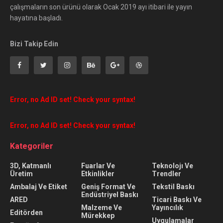
çalışmaların son ürünü olarak Ocak 2019 ayı itibari ile yayın
hayatına başladı.
Bizi Takip Edin
Error, no Ad ID set! Check your syntax!
Error, no Ad ID set! Check your syntax!
Kategoriler
3D, Katmanlı
Fuarlar Ve
Teknolojı Ve
Üretim
Etkinlikler
Trendler
Ambalaj Ve Etiket
Geniş Format Ve
Tekstil Baskı
Endüstriyel Baskı
ARED
Ticari Baskı Ve
Malzeme Ve
Yayıncılık
Editörden
Mürekkep
Uygulamalar