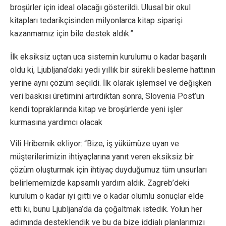
broşürler için ideal olacağı gösterildi. Ulusal bir okul
kitapları tedarikçisinden milyonlarca kitap siparişi
kazanmamız için bile destek aldık.”
İlk eksiksiz uçtan uca sistemin kurulumu o kadar başarılı
oldu ki, Ljubljana’daki yedi yıllık bir sürekli besleme hattının
yerine aynı çözüm seçildi. İlk olarak işlemsel ve değişken
veri baskısı üretimini artırdıktan sonra, Slovenia Post’un
kendi topraklarında kitap ve broşürlerde yeni işler
kurmasına yardımcı olacak
Vili Hribernik ekliyor: “Bize, iş yükümüze uyan ve
müşterilerimizin ihtiyaçlarına yanıt veren eksiksiz bir
çözüm oluşturmak için ihtiyaç duyduğumuz tüm unsurları
belirlememizde kapsamlı yardım aldık. Zagreb’deki
kurulum o kadar iyi gitti ve o kadar olumlu sonuçlar elde
etti ki, bunu Ljubljana’da da çoğaltmak istedik. Yolun her
adımında desteklendik ve bu da bize iddialı planlarımızı