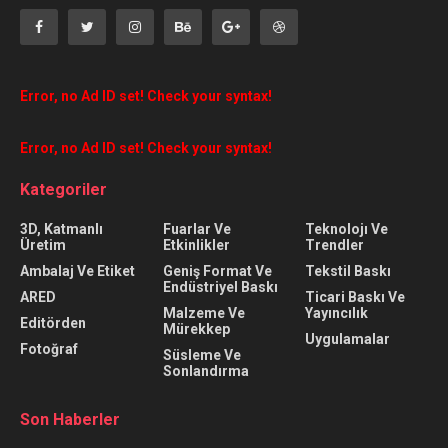
Error, no Ad ID set! Check your syntax!
Error, no Ad ID set! Check your syntax!
Kategoriler
3D, Katmanlı
Fuarlar Ve
Teknolojı Ve
Üretim
Etkinlikler
Trendler
Ambalaj Ve Etiket
Geniş Format Ve
Tekstil Baskı
Endüstriyel Baskı
ARED
Ticari Baskı Ve
Malzeme Ve
Yayıncılık
Editörden
Mürekkep
Uygulamalar
Fotoğraf
Süsleme Ve
Sonlandırma
Son Haberler