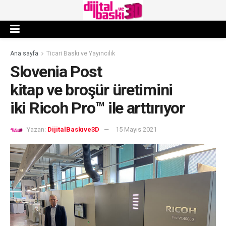
Ana sayfa
Ticari Baskı ve Yayıncılık
Slovenia Post
kitap ve broşür üretimini
iki Ricoh Pro™ ile arttırıyor
Yazan:
DijitalBaskıve3D
15 Mayıs 2021