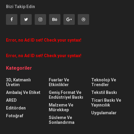
Bizi Takip Edin
Error, no Ad ID set! Check your syntax!
Error, no Ad ID set! Check your syntax!
Kategoriler
3D, Katmanlı
Fuarlar Ve
Teknolojı Ve
Üretim
Etkinlikler
Trendler
Ambalaj Ve Etiket
Geniş Format Ve
Tekstil Baskı
Endüstriyel Baskı
ARED
Ticari Baskı Ve
Malzeme Ve
Yayıncılık
Editörden
Mürekkep
Uygulamalar
Fotoğraf
Süsleme Ve
Sonlandırma