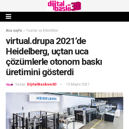
Ana sayfa
Fuarlar ve Etkinlikler
virtual.drupa 2021’de
Heidelberg, uçtan uca
çözümlerle otonom baskı
üretimini gösterdi
Yazan:
DijitalBaskıve3D
15 Mayıs 2021