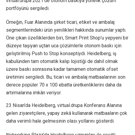
virtual.drupa 2021’de otonom baskıya yönelik çözüm
portföyünü sergiledi.
Örneğin, Fuar Alanında şirket ticari, etiket ve ambalaj
segmentlerindeki ürün yenilikleri hakkında sunumlar yaptı.
Öne çıkan özelliklerden biri, Smart Print Shop’u yepyeni bir
düzeye taşıyan uçtan uca çözümlerle otonom baskı için
geliştirilmiş Push to Stop konseptiydi. Heidelberg, iş
kabulünden tam otomatik kalıp lojistiği de dahil olmak
üzere baskı sonrasına kadar tamamen otomatik ofset
üretimini sergiledi. Bu, ticari ve ambalaj matbaalarının son
derece popüler 70 x 100 ebatta üretkenliklerini daha da
artırmalarına imkân veriyor.
23 Nisan’da Heidelberg, virtual.drupa Konferans Alanına
gelen ziyaretçilere, yapay zekâ kullanarak matbaaların çok
daha verimli hale gelmesinin olası yollarını gösterdi.
Networking Plaza’da Heidelberg uzmanları ile çeşitli