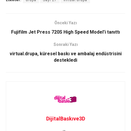
Etiketler:
drupa
Sayı 27
virtual.drupa
Önceki Yazı
Fujifilm Jet Press 720S High Speed Model’i tanıttı
Sonraki Yazı
virtual.drupa, küresel baskı ve ambalaj endüstrisini
destekledi
DijitalBaskıve3D