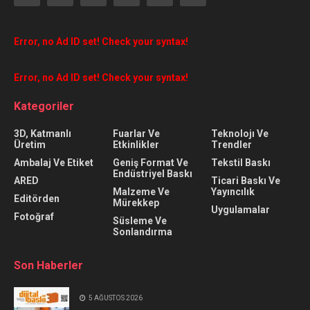
Error, no Ad ID set! Check your syntax!
Error, no Ad ID set! Check your syntax!
Kategoriler
3D, Katmanlı
Fuarlar Ve
Teknolojı Ve
Üretim
Etkinlikler
Trendler
Ambalaj Ve Etiket
Geniş Format Ve
Tekstil Baskı
Endüstriyel Baskı
ARED
Ticari Baskı Ve
Malzeme Ve
Yayıncılık
Editörden
Mürekkep
Uygulamalar
Fotoğraf
Süsleme Ve
Sonlandırma
Son Haberler
5 AĞUSTOS 2026