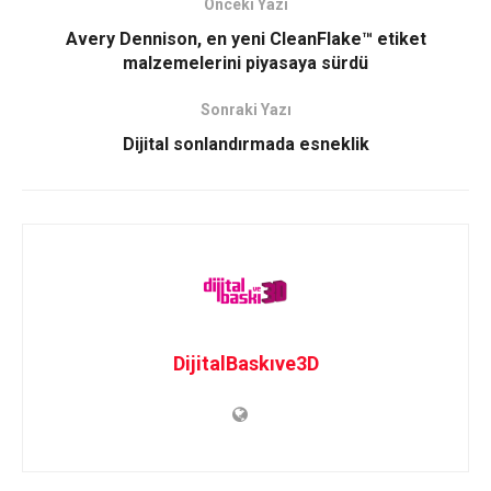
Önceki Yazı
Avery Dennison, en yeni CleanFlake™ etiket
malzemelerini piyasaya sürdü
Sonraki Yazı
Dijital sonlandırmada esneklik
DijitalBaskıve3D