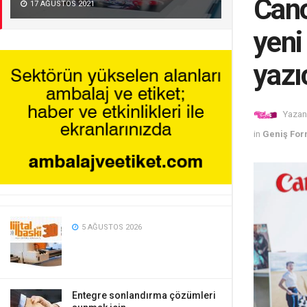
Cano
17 AĞUSTOS 2021
yeni
yazı
Yazan
in
Geniş For
5 AĞUSTOS 2026
Entegre sonlandırma çözümleri