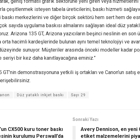
rak, geniş formatlı grafik sektörüne yeni giren veya hizmetlerini
la çeşitlenmek isteyen tabela üreticilerini, baskı hizmeti sağlayıc
fi baskı merkezlerini ve diğer birçok sektörü hem sert hem de es
ok sayıda uygulama baskısı almalarını sağlayan ideal düz yatakl
ruz. Arizona 135 GT, Arizona yazıcıların beşinci neslinin en son ü
ra orta hacimli kardeşlerinde bulunan aynı temel teknolojiyi ve avan
 düzeyinde sunuyor. Müşteriler arasında önceki modeller kadar po
e seriyi bir kez daha kanıtlayacağına eminiz.”
 GT’nin demonstrasyonuna yetkili iş ortakları ve Canon’un satış e
 erişebilirsiniz.
anon
Düz yataklı inkjet baskı
Sayı 29
Sonraki Yazı
’un CX500 kuru toner baskı
Avery Dennison, en yeni
sinin kurulumu Perswall’da
etiket malzemelerini piy