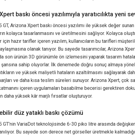
Xpert baskı öncesi yazılımıyla yaratıcılıkta yeni se
 GT, Arizona Xpert baskı öncesi yazılımı ile yüksek değer sunan
ın kolayca tasarlanmasını ve üretilmesini sağlıyor. Kolayca oluşt
için hazır tarifler içeren yazılım, kullanıcıların bu tarifleri müşteri
ylaşmasına olanak tanıyor. Bu sayede tasarımcılar, Arizona Xper
da son ürünün 3D görünümle ön izlemesini yaparak tasarım hatala
e şansına sahip oluyorlar. İlk denemede doğru sonuç almaya yönel
atıkların ve yüksek maliyetli hataların azaltılmasını sağlayarak d
arjları ve daha kısa teslim süreleri sunuyor. Arizona Xpert, çok s
atmanını içeren uygulamaları basabilme becerisi gerektiren dok
in daha yüksek kâr marjlı fırsatlar oluşturuyor.
ebilir düz yataklı baskı çözümü
 GT’nin VariaDot teknolojisinde 6-30 piko litre arasında değişke
anılıyor. Bu sayede son derece net görseller üretmekle kalmadığı