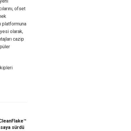
 yeni
ılarını, ofset
nek
ı platformuna
yesi olarak,
tajları cazip
püler
kipleri
 CleanFlake™
asaya sürdü