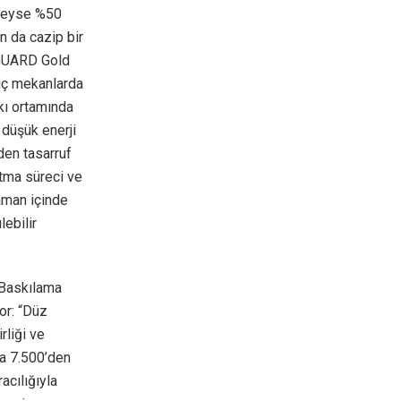
edeyse %50
n da cazip bir
NGUARD Gold
 iç mekanlarda
skı ortamında
 düşük enerji
den tasarruf
rutma süreci ve
aman içinde
ebilir
 Baskılama
or: “Düz
rliği ve
da 7.500’den
acılığıyla