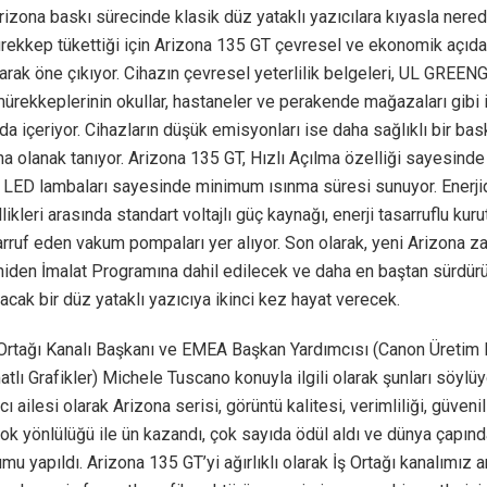
izona baskı sürecinde klasik düz yataklı yazıcılara kıyasla ner
rekkep tükettiği için Arizona 135 GT çevresel ve ekonomik açıda
arak öne çıkıyor. Cihazın çevresel yeterlilik belgeleri, UL GREE
 mürekkeplerinin okullar, hastaneler ve perakende mağazaları gibi
 da içeriyor. Cihazların düşük emisyonları ise daha sağlıklı bir ba
na olanak tanıyor. Arizona 135 GT, Hızlı Açılma özelliği sayesinde
e LED lambaları sayesinde minimum ısınma süresi sunuyor. Enerji
llikleri arasında standart voltajlı güç kaynağı, enerji tasarruflu ku
rruf eden vakum pompaları yer alıyor. Son olarak, yeni Arizona z
iden İmalat Programına dahil edilecek ve daha en baştan sürdürül
lacak bir düz yataklı yazıcıya ikinci kez hayat verecek.
 Ortağı Kanalı Başkanı ve EMEA Başkan Yardımcısı (Canon Üretim
tlı Grafikler) Michele Tuscano konuyla ilgili olarak şunları söylüy
cı ailesi olarak Arizona serisi, görüntü kalitesi, verimliliği, güvenili
k yönlülüğü ile ün kazandı, çok sayıda ödül aldı ve dünya çapın
mu yapıldı. Arizona 135 GT’yi ağırlıklı olarak İş Ortağı kanalımız ar