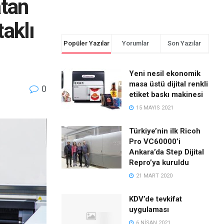
atan
aklı
Popüler Yazılar
Yorumlar
Son Yazılar
Yeni nesil ekonomik
masa üstü dijital renkli
0
etiket baskı makinesi
15 MAYIS 2021
Türkiye’nin ilk Ricoh
Pro VC60000’i
Ankara’da Step Dijital
Repro’ya kuruldu
21 MART 2020
KDV’de tevkifat
uygulaması
6 NISAN 2021