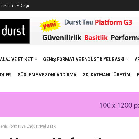
e reklam
E-Dergi
ALAJ VE ETIKET
GENIŞ FORMAT VE ENDÜSTRIYEL BASKI
A
NDLER
SÜSLEME VE SONLANDIRMA
3D, KATMANLI ÜRETIM
eniş Format ve Endüstriyel Baskı