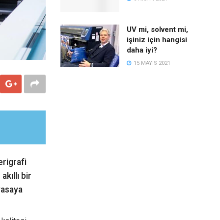
UV mi, solvent mi,
işiniz için hangisi
daha iyi?
15 MAYIS 2021
erigrafi
kıllı bir
iyasaya