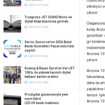
Ödüllü Ariz
5 AĞUSTOS 2026
etkileyici v
çıkıyor.
Truepress JET 520HD Mono ile
dijital kitap basımına girmek…
Olağanüstü 
5 AĞUSTOS 2026
kolay Arizo
görüntüler 
gri tonlama
Xerox, Quocirca’nın 2026 Bulut
Baskı Hizmetleri Pazarında lider
malzemeler
seçildi
Arizona 135
5 AĞUSTOS 2026
çıkıyor.
Koenig & Bauer Durst’un VariJET
Arizona 135
106’sı ile yüksek hacimli dijital
tekrarlama,
katlanır karton üretimi
daha da art
5 AĞUSTOS 2026
yapabilme b
Prodigital güvencesiyle yeni
tanıyor. İş
nesil hibrit
Arizona 135
LED UV baskı makinesi: