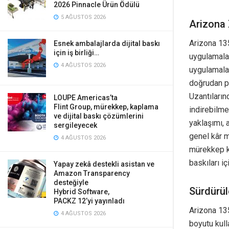
2026 Pinnacle Ürün Ödülü
5 AĞUSTOS 2026
Arizona 
Arizona 135
Esnek ambalajlarda dijital baskı
için iş birliği…
uygulamalar
4 AĞUSTOS 2026
uygulamalar 
doğrudan pa
Uzantıların
LOUPE Americas’ta
Flint Group, mürekkep, kaplama
indirebilm
ve dijital baskı çözümlerini
yaklaşımı, 
sergileyecek
genel kâr m
4 AĞUSTOS 2026
mürekkep k
baskıları iç
Yapay zekâ destekli asistan ve
Amazon Transparency
desteğiyle
Sürdürül
Hybrid Software,
PACKZ 12’yi yayınladı
Arizona 135
4 AĞUSTOS 2026
boyutu kull