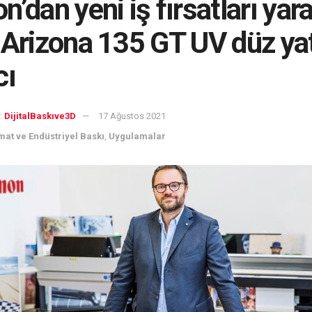
n’dan yeni iş fırsatları yar
 Arizona 135 GT UV düz yat
cı
:
DijitalBaskıve3D
17 Ağustos 2021
mat ve Endüstriyel Baskı
,
Uygulamalar