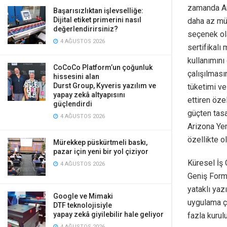
zamanda Ar
Başarısızlıktan işlevselliğe:
Dijital etiket primerini nasıl
daha az mü
değerlendirirsiniz?
seçenek ol
4 AĞUSTOS 2026
sertifikalı
kullanımını
CoCoCo Platform’un çoğunluk
çalışılması
hissesini alan
Durst Group, Kyveris yazılım ve
tüketimi v
yapay zekâ altyapısını
ettiren öze
güçlendirdi
güçten tasa
4 AĞUSTOS 2026
Arizona Yen
özellikte o
Mürekkep püskürtmeli baskı,
pazar için yeni bir yol çiziyor
Küresel İş
4 AĞUSTOS 2026
Geniş Forma
yataklı yazı
Google ve Mimaki
uygulama ço
DTF teknolojisiyle
yapay zekâ giyilebilir hale geliyor
fazla kurulu
4 AĞUSTOS 2026