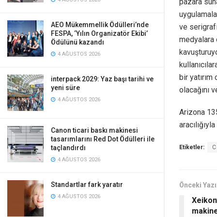
pazara suna
uygulamalar
AEO Mükemmellik Ödülleri’nde
ve serigra
FESPA, ‘Yılın Organizatör Ekibi’
medyalara ç
Ödülünü kazandı
kavuşturuyo
4 AĞUSTOS 2026
kullanıcıla
bir yatırım
interpack 2029: Yaz başı tarihi ve
yeni süre
olacağını v
4 AĞUSTOS 2026
Arizona 135
aracılığıyla
Canon ticari baskı makinesi
tasarımlarını Red Dot Ödülleri ile
Etiketler:
C
taçlandırdı
4 AĞUSTOS 2026
Standartlar fark yaratır
Önceki Yazı
4 AĞUSTOS 2026
Xeikon
makine