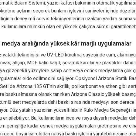
tomatik Bakım Sistemi, yazıcı kafası bakımının otomatik yapılması
kürtme uçlarını seçerek bunların işlevini saniyeler içinde düzelt
liğinin deneyimli servis teknisyenlerinin uzaktan yardım sunmas
 kullanıcılara mümkün olan en yüksek çalışma süresi garantilenebi
r medya aralığında yüksek kâr marjlı uygulamalar
z yataklı teknolojisi ve UV-LED kurutma sayesinde cam, alüminy
anvas, ahşap, MDF, kalın kâğıt, seramik karolar ve plastikler dahi
eya gözenekli yüzeylere sahip sert veya esnek medyalarda çok çe
ygulamalar elde edilmesini sağlıyor. Opsiyonel Arizona Statik Ba
eti de Arizona 135 GT’nin akrilik, polikarbonat ve stiren gibi sert
e baskı almasına olanak tanırken Arizona Classic yüksek basınç
kümlü sert medyalarda dahi baskı sırasında medyayı son derece g
uyor. Düz yataklı yazıcının yükseltilebilir Rulo Medya Seçeneği il
a erişilebiliyor. Bu, kullanıcıların ince ve ısıya duyarlı medyalar da
cm genişliğe kadar esnek medya uygulamaları üretmesine ve cih
gece boyunca rulodan ruloya baskı işlerini yürütebilmesine olan