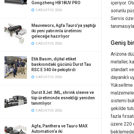
içeriyor. O
Gongzheng HB18UV PRO
sorunlu püs
5 AĞUSTOS 2026
Servis özel
Mauveworx, Agfa Tauro’ya yaptığı
tanımasıyla
iki yeni yatırımla üretimini
geleceğe hazırlıyor
Geniş bi
5 AĞUSTOS 2026
Arizona dü
Etik Basım, dijital etiket
metaller, k
baskısındaki gücünü Durst Tau
standart v
RSC E 340 ile pekiştirdi
dayanıklı u
5 AĞUSTOS 2026
Yükseltme S
malzemeler
Durst XJet: IML, shrink sleeve ve
tüp üretiminde esnekliği yeniden
sistemi bü
tanımlıyor
şekilde tut
5 AĞUSTOS 2026
fazla fırsat
üzere 220 
Agfa, Panthera ve Tauro MAX
beklemeden 
Automation’a iki