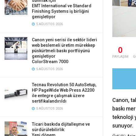
sunmak için
EMT International ve Standard
Finishing Systems iş birliğini
genişletiyor
5 AĞUSTOS 2026
Canon yeni serisi ile sektör lideri
web beslemeli üretim mürekkep
0
püskürtmeli baskı portföyünü
genişletiyor
PAYLAŞIM
G
ColorStream 7000
5 AĞUSTOS 2026
Tecnau Revolution 50 AutoSetup,
HP PageWide Web Press A2200
ile entegre çalışmak üzere
Canon, tab
sertifikalandırıldı
baskı merk
5 AĞUSTOS 2026
teknoloji 
Ticari baskıda dijitalleşme ve
sunuyor.
sürdürülebilirlik:
Yeni dönem