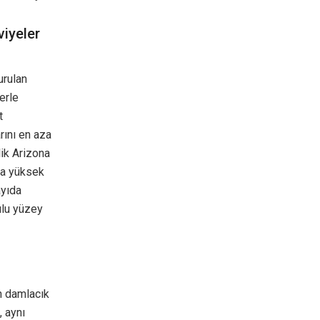
viyeler
urulan
lerle
t
rını en aza
ik Arizona
aha yüksek
ayıda
ulu yüzey
n damlacık
, aynı