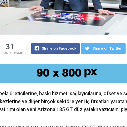
31
Share on Facebook
Share on Twitter
ÖRÜNTÜLENME
ela üreticilerine, baskı hizmeti sağlayıcılarına, ofset ve s
ezlerine ve diğer birçok sektöre yeni iş fırsatları yaratan a
yatırımı olan yeni Arizona 135 GT düz yataklı yazıcısını p