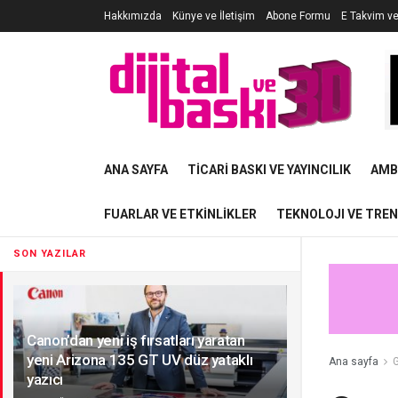
Hakkımızda
Künye ve İletişim
Abone Formu
E Takvim v
ANA SAYFA
TICARI BASKI VE YAYINCILIK
AMB
FUARLAR VE ETKINLIKLER
TEKNOLOJI VE TRE
SON YAZILAR
Canon’dan yeni iş fırsatları yaratan
yeni Arizona 135 GT UV düz yataklı
Ana sayfa
G
yazıcı