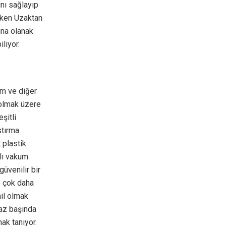
nı sağlayıp
irken Uzaktan
ına olanak
liyor.
um ve diğer
l olmak üzere
şitli
stırma
 plastik
lı vakum
üvenilir bir
e çok daha
hil olmak
az başında
ak tanıyor.