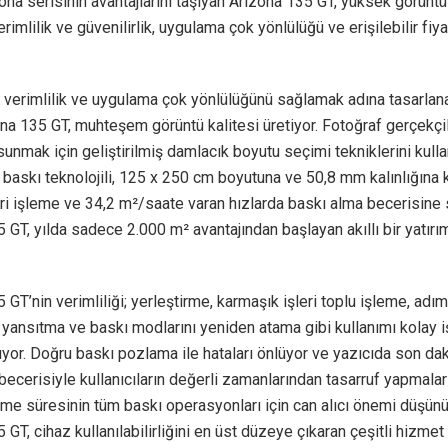
ona serisinin avantajlarını taşıyan Arizona 135 GT, yüksek görüntü 
erimlilik ve güvenilirlik, uygulama çok yönlülüğü ve erişilebilir fiy
verimlilik ve uygulama çok yönlülüğünü sağlamak adına tasarlana
na 135 GT, muhteşem görüntü kalitesi üretiyor. Fotoğraf gerçekçi
sunmak için geliştirilmiş damlacık boyutu seçimi tekniklerini kull
 baskı teknolojili, 125 x 250 cm boyutuna ve 50,8 mm kalınlığına 
i işleme ve 34,2 m²/saate varan hızlarda baskı alma becerisine 
 GT, yılda sadece 2.000 m² avantajından başlayan akıllı bir yatırı
 GT’nin verimliliği; yerleştirme, karmaşık işleri toplu işleme, ad
 yansıtma ve baskı modlarını yeniden atama gibi kullanımı kolay i
ıyor. Doğru baskı pozlama ile hataları önlüyor ve yazıcıda son da
ecerisiyle kullanıcıların değerli zamanlarından tasarruf yapmalar
leme süresinin tüm baskı operasyonları için can alıcı önemi düşü
 GT, cihaz kullanılabilirliğini en üst düzeye çıkaran çeşitli hizmet 