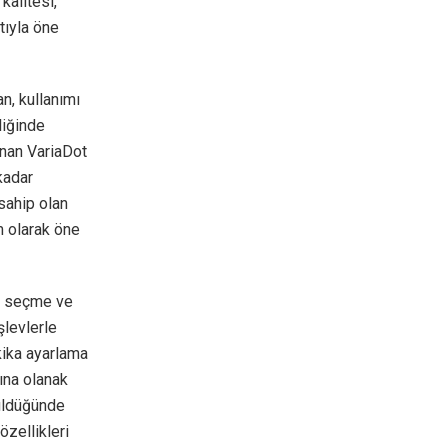
kalitesi,
atıyla öne
n, kullanımı
liğinde
anan VariaDot
kadar
sahip olan
m olarak öne
ım seçme ve
şlevlerle
kika ayarlama
ına olanak
nüldüğünde
özellikleri