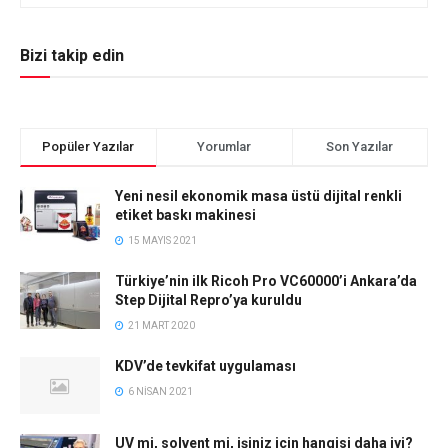
Bizi takip edin
Popüler Yazılar
Yorumlar
Son Yazılar
Yeni nesil ekonomik masa üstü dijital renkli
etiket baskı makinesi
15 MAYIS 2021
Türkiye’nin ilk Ricoh Pro VC60000’i Ankara’da
Step Dijital Repro’ya kuruldu
21 MART 2020
KDV’de tevkifat uygulaması
6 NISAN 2021
UV mi, solvent mi, işiniz için hangisi daha iyi?