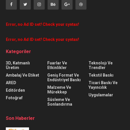
Error, no Ad ID set! Check your syntax!
Error, no Ad ID set! Check your syntax!
Kategoriler
3D, Katmanlı
Fuarlar Ve
Teknolojı Ve
Üretim
Etkinlikler
Trendler
Ambalaj Ve Etiket
Geniş Format Ve
Tekstil Baskı
Endüstriyel Baskı
ARED
Ticari Baskı Ve
Malzeme Ve
Yayıncılık
Editörden
Mürekkep
Uygulamalar
Fotoğraf
Süsleme Ve
Sonlandırma
Son Haberler