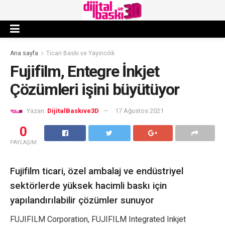
Ana sayfa
Ticari Baskı ve Yayıncılık
Fujifilm, Entegre İnkjet
Çözümleri işini büyütüyor
Yazan:
DijitalBaskıve3D
17 Ağustos 2021
0
PAYLAŞIM
Fujifilm ticari, özel ambalaj ve endüstriyel
sektörlerde yüksek hacimli baskı için
yapılandırılabilir çözümler sunuyor
FUJIFILM Corporation, FUJIFILM Integrated Inkjet