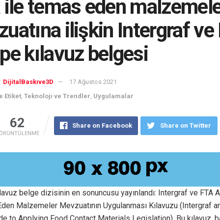
 ile temas eden malzemele
uatına ilişkin Intergraf ve
pe kılavuz belgesi
:
DijitalBaskıve3D
17 Ağustos 2021
 Etiket
,
Teknolojı ve Trendler
,
Uygulamalar
62
Share on Facebook
Share on Twitter
ÖRÜNTÜLENME
ılavuz belge dizisinin en sonuncusu yayınlandı: Intergraf ve FTA 
Eden Malzemeler Mevzuatının Uygulanması Kılavuzu (Intergraf a
e to Applying Food Contact Materials Legislation). Bu kılavuz, ba