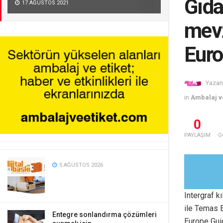
Gıda
17 AĞUSTOS 2021
mevz
Euro
Yazan
in
Ambalaj ve
0
PAYLAŞIM
G
5 AĞUSTOS 2026
Intergraf k
ile Temas 
Entegre sonlandırma çözümleri
Europe Guid