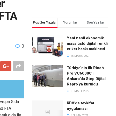
r
 FTA
Popüler Yazılar
Yorumlar
Son Yazılar
Yeni nesil ekonomik
masa üstü dijital renkli
0
etiket baskı makinesi
15 MAYIS 2021
Türkiye’nin ilk Ricoh
Pro VC60000’i
Ankara’da Step Dijital
Repro’ya kuruldu
21 MART 2020
Avrupa Gıda
KDV’de tevkifat
nd FTA
uygulaması
sılı gıda ile
6 NISAN 2021