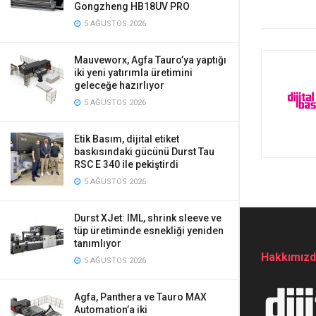
Gongzheng HB18UV PRO
5 AĞUSTOS 2026
Mauveworx, Agfa Tauro’ya yaptığı
iki yeni yatırımla üretimini
geleceğe hazırlıyor
5 AĞUSTOS 2026
Etik Basım, dijital etiket
baskısındaki gücünü Durst Tau
RSC E 340 ile pekiştirdi
5 AĞUSTOS 2026
Durst XJet: IML, shrink sleeve ve
tüp üretiminde esnekliği yeniden
tanımlıyor
Hakkımız
5 AĞUSTOS 2026
Agfa, Panthera ve Tauro MAX
Automation’a iki