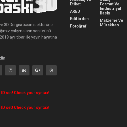
Etiket
Format Ve
Endüstriyel
ARED
Baskı
Editörden
Malzeme Ve
ı ve 3D Dergisi basım sektörüne
Mürekkep
Fotoğraf
ığımız çalışmaların son ürünü
019 ayı itibari ile yayın hayatına
din
 ID set! Check your syntax!
 ID set! Check your syntax!