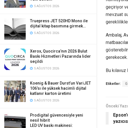
5 AĞUSTOS 2026
geçiriyor 
mevzuat su
Truepress JET 520HD Mono ile
gereklilikl
dijital kitap basımına girmek…
5 AĞUSTOS 2026
Ambalaj, Av
matbaacılar
gösterebil
Xerox, Quocirca’nın 2026 Bulut
Baskı Hizmetleri Pazarında lider
gerekecek.
seçildi
5 AĞUSTOS 2026
Bu kılavuz 
Koenig & Bauer Durst’un VariJET
Etiketler:
G
106’sı ile yüksek hacimli dijital
katlanır karton üretimi
5 AĞUSTOS 2026
Önceki Yazı
Epson’
Prodigital güvencesiyle yeni
nesil hibrit
yazıcıs
LED UV baskı makinesi: