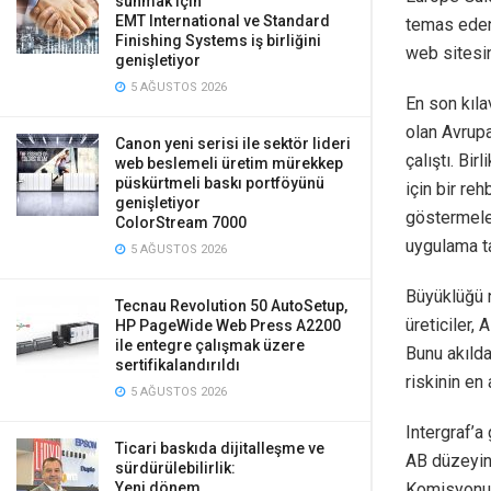
sunmak için
EMT International ve Standard
temas eden
Finishing Systems iş birliğini
web sitesi
genişletiyor
5 AĞUSTOS 2026
En son kıla
olan Avrupa
Canon yeni serisi ile sektör lideri
çalıştı. Bi
web beslemeli üretim mürekkep
püskürtmeli baskı portföyünü
için bir re
genişletiyor
göstermele
ColorStream 7000
uygulama ta
5 AĞUSTOS 2026
Büyüklüğü 
Tecnau Revolution 50 AutoSetup,
üreticiler,
HP PageWide Web Press A2200
ile entegre çalışmak üzere
Bunu akılda
sertifikalandırıldı
riskinin en 
5 AĞUSTOS 2026
Intergraf’a
Ticari baskıda dijitalleşme ve
AB düzeyin
sürdürülebilirlik:
Yeni dönem
Komisyonu 