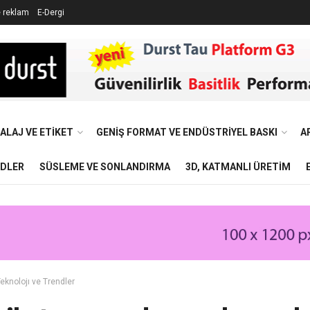
e reklam
E-Dergi
ALAJ VE ETIKET
GENIŞ FORMAT VE ENDÜSTRIYEL BASKI
A
NDLER
SÜSLEME VE SONLANDIRMA
3D, KATMANLI ÜRETIM
eknolojı ve Trendler