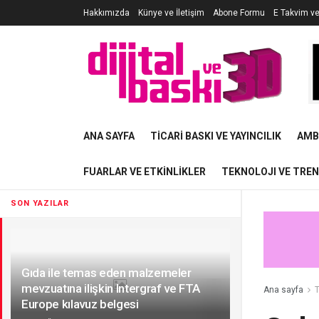
Hakkımızda
Künye ve İletişim
Abone Formu
E Takvim v
ANA SAYFA
TICARI BASKI VE YAYINCILIK
AMB
FUARLAR VE ETKINLIKLER
TEKNOLOJI VE TRE
SON YAZILAR
Gıda ile temas eden malzemeler
mevzuatına ilişkin Intergraf ve FTA
Ana sayfa
T
Europe kılavuz belgesi