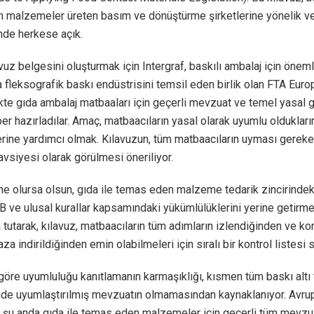
 malzemeler üreten basım ve dönüştürme şirketlerine yönelik ve
nde herkese açık.
vuz belgesini oluşturmak için Intergraf, baskılı ambalaj için önemli
 fleksografik baskı endüstrisini temsil eden birlik olan FTA Europe
rlikte gıda ambalaj matbaaları için geçerli mevzuat ve temel yasal g
hber hazırladılar. Amaç, matbaacıların yasal olarak uyumlu oldukları
rine yardımcı olmak. Kılavuzun, tüm matbaacıların uyması gereke
vsiyesi olarak görülmesi öneriliyor.
ne olursa olsun, gıda ile temas eden malzeme tedarik zincirindek
 AB ve ulusal kurallar kapsamındaki yükümlülüklerini yerine getirme
 tutarak, kılavuz, matbaacıların tüm adımların izlendiğinden ve 
aza indirildiğinden emin olabilmeleri için sıralı bir kontrol listesi s
 göre uyumluluğu kanıtlamanın karmaşıklığı, kısmen tüm baskı altı 
de uyumlaştırılmış mevzuatın olmamasından kaynaklanıyor. Avru
şu anda gıda ile temas eden malzemeler için geçerli tüm mevzu