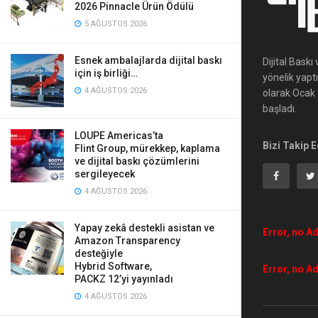
2026 Pinnacle Ürün Ödülü
5 AĞUSTOS 2026
Esnek ambalajlarda dijital baskı
Dijital Bask
için iş birliği…
yönelik yapt
4 AĞUSTOS 2026
olarak Ocak 2
başladı.
LOUPE Americas’ta
Bizi Takip E
Flint Group, mürekkep, kaplama
ve dijital baskı çözümlerini
sergileyecek
4 AĞUSTOS 2026
Yapay zekâ destekli asistan ve
Error, no Ad
Amazon Transparency
desteğiyle
Hybrid Software,
Error, no Ad
PACKZ 12’yi yayınladı
4 AĞUSTOS 2026