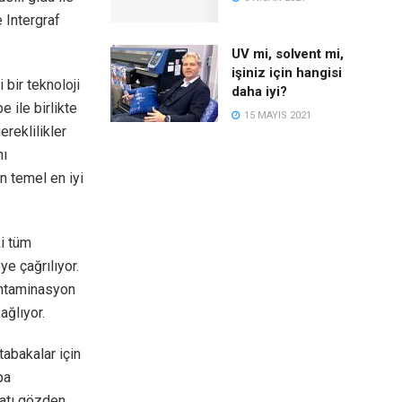
 Intergraf
UV mi, solvent mi,
işiniz için hangisi
 bir teknoloji
daha iyi?
 ile birlikte
15 MAYIS 2021
ereklilikler
nı
n temel en iyi
i tüm
ye çağrılıyor.
kontaminasyon
ağlıyor.
tabakalar için
pa
atı gözden