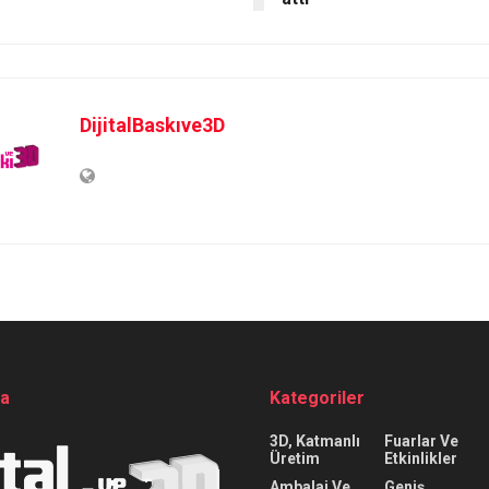
DijitalBaskıve3D
da
Kategoriler
3D, Katmanlı
Fuarlar Ve
Üretim
Etkinlikler
Ambalaj Ve
Geniş