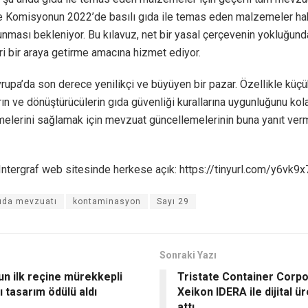
ve Komisyonun 2022’de basılı gıda ile temas eden malzemeler ha
nması bekleniyor. Bu kılavuz, net bir yasal çerçevenin yokluğund
eri bir araya getirme amacına hizmet ediyor.
rupa’da son derece yenilikçi ve büyüyen bir pazar. Özellikle küç
ın ve dönüştürücülerin gıda güvenliği kurallarına uygunluğunu kol
melerini sağlamak için mevzuat güncellemelerinin buna yanıt ver
Intergraf web sitesinde herkese açık: https://tinyurl.com/y6vk9x
ıda mevzuatı
kontaminasyon
Sayı 29
Sonraki Yazı
un ilk reçine mürekkepli
Tristate Container Corpo
ı tasarım ödülü aldı
Xeikon IDERA ile dijital 
attı