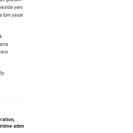
kkında yeni
a tüm yasal
ük
ayca
mesi
7p
ration,
üretime adım